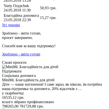
24.05.2018 15:26
Yuriy Osypchuk
50,93
грн.
24.05.2018 11:30
Благодійна допомога
15,27
грн.
23.05.2018 22:39
Усі донори
Зроблено - звіти готові,
проєкт завершено.
Спасибі вам за вашу підтримку!
Зроблено - звіти готові
Схожі проєкти
Підтримати
Соціальна допомога
MiniMi. Благодійність для дітей
Діти — наше натхнення! І саме зараз, як ніколи, їм потрібна
наша підтримка та допомога. 20% відсотків з …
у скарбничці
16535,12
грн.
всього зібрано
профінансовано
798265,00
781729,88
грн.