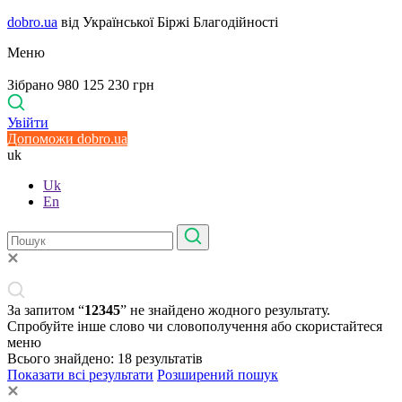
dobro.ua
від Української Біржі Благодійності
Меню
Зібрано 980 125 230 грн
Увійти
Допоможи dobro.ua
uk
Uk
En
За запитом “
12345
” не знайдено жодного результату.
Спробуйте інше слово чи словополучення або скористайтеся
меню
Всього знайдено:
18
результатів
Показати всі результати
Розширений пошук