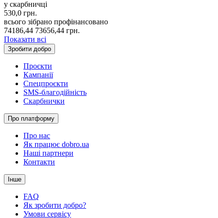
у скарбничці
530,0
грн.
всього зібрано
профінансовано
74186,44
73656,44
грн.
Показати всі
Зробити добро
Проєкти
Кампанії
Спецпроєкти
SMS-благодійність
Скарбнички
Про платформу
Про нас
Як працює dobro.ua
Наші партнери
Контакти
Інше
FAQ
Як зробити добро?
Умови сервісу