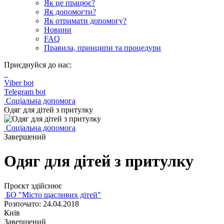
Як це працює?
Як допомогти?
Як отримати допомогу?
Новини
FAQ
Правила, принципи та процедури
Приєднуйся до нас:
Viber bot
Telegram bot
Соціальна допомога
Одяг для дітей з притулку
Соціальна допомога
Завершений
Одяг для дітей з притулку
Проєкт здійснює
БО "Місто щасливих дітей"
Розпочато: 24.04.2018
Київ
Завершений