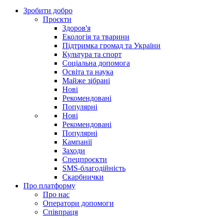
Зробити добро
Проєкти
Здоров'я
Екологія та тварини
Підтримка громад та України
Культура та спорт
Соціальна допомога
Освіта та наука
Майже зібрані
Нові
Рекомендовані
Популярні
Нові
Рекомендовані
Популярні
Кампанії
Заходи
Спецпроєкти
SMS-благодійність
Скарбнички
Про платформу
Про нас
Оператори допомоги
Співпраця