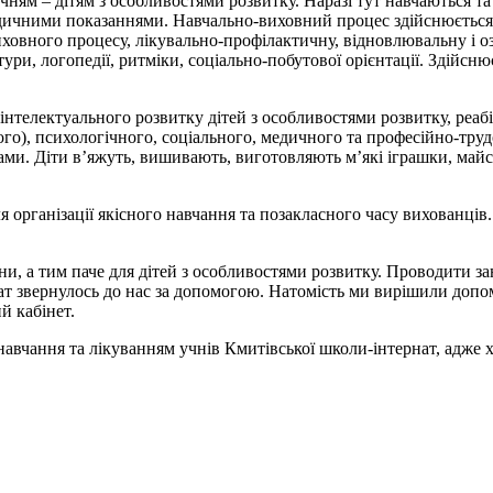
чням – дітям з особливостями розвитку. Наразі тут навчаються та
 медичними показаннями. Навчально-виховний процес здійснюєтьс
ховного процесу, лікувально-профілактичну, відновлювальну і о
ури, логопедії, ритміки, соціально-побутової орієнтації. Здійсн
нтелектуального розвитку дітей з особливостями розвитку, реабіл
го), психологічного, соціального, медичного та професійно-труд
ресами. Діти в’яжуть, вишивають, виготовляють м’які іграшки, май
 організації якісного навчання та позакласного часу вихованців.
ни, а тим паче для дітей з особливостями розвитку. Проводити за
нат звернулось до нас за допомогою. Натомість ми вирішили доп
й кабінет.
авчання та лікуванням учнів Кмитівської школи-інтернат, адже х