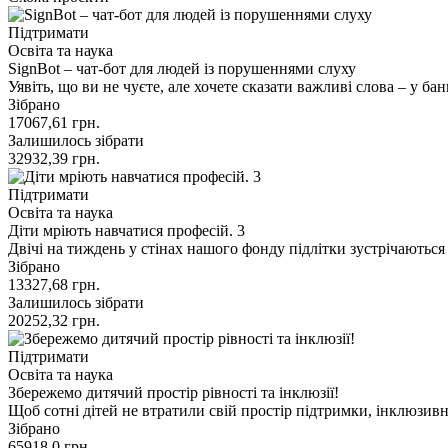
Підтримати
Освіта та наука
SignBot – чат-бот для людей із порушеннями слуху
Уявіть, що ви не чуєте, але хочете сказати важливі слова – у ба
Зібрано
17067,61
грн.
Залишилось зібрати
32932,39
грн.
Підтримати
Освіта та наука
Діти мріють навчатися професій. 3
Двічі на тиждень у стінах нашого фонду підлітки зустрічаютьс
Зібрано
13327,68
грн.
Залишилось зібрати
20252,32
грн.
Підтримати
Освіта та наука
Збережемо дитячий простір рівності та інклюзії!
Щоб сотні дітей не втратили свій простір підтримки, інклюзив
Зібрано
65918,0
грн.