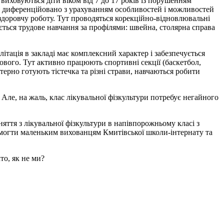
 виховуються діти віком від 7 до 17 років із порушенням
я диференційовано з урахуванням особливостей і можливостей
здоровчу роботу. Тут проводяться корекційно-відновлювальні
юється трудове навчання за профілями: швейна, столярна справа
ітація в закладі має комплексний характер і забезпечується
ового. Тут активно працюють спортивні секції (баскетбол,
стерно готують тістечка та різні страви, навчаються робити
 Але, на жаль, клас лікувальної фізкультури потребує негайного
няття з лікувальної фізкультури в напівпорожньому класі з
омогти маленьким вихованцям Кмитівської школи-інтернату та
то, як не ми?