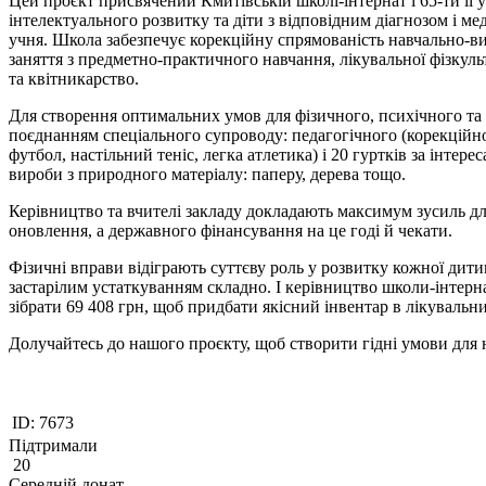
Цей проєкт присвячений Кмитівській школі-інтернат і 65-ти її у
інтелектуального розвитку та діти з відповідним діагнозом і
учня. Школа забезпечує корекційну спрямованість навчально-ви
заняття з предметно-практичного навчання, лікувальної фізкульт
та квітникарство.
Для створення оптимальних умов для фізичного, психічного та і
поєднанням спеціального супроводу: педагогічного (корекційно
футбол, настільний теніс, легка атлетика) і 20 гуртків за інте
вироби з природного матеріалу: паперу, дерева тощо.
Керівництво та вчителі закладу докладають максимум зусиль для
оновлення, а державного фінансування на це годі й чекати.
Фізичні вправи відіграють суттєву роль у розвитку кожної дити
застарілим устаткуванням складно. І керівництво школи-інтер
зібрати 69 408 грн, щоб придбати якісний інвентар в лікувальни
Долучайтесь до нашого проєкту, щоб створити гідні умови для н
ID:
7673
Підтримали
20
Середній донат