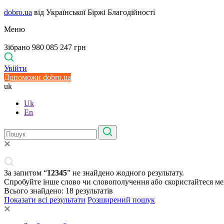
dobro.ua
від Української Біржі Благодійності
Меню
Зібрано 980 085 247 грн
Увійти
Допоможи dobro.ua
uk
Uk
En
За запитом “
12345
” не знайдено жодного результату.
Спробуйте інше слово чи словополучення або скористайтеся м
Всього знайдено:
18
результатів
Показати всі результати
Розширений пошук