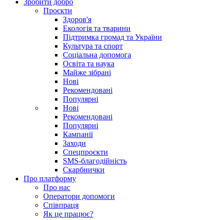
Зробити добро
Проєкти
Здоров'я
Екологія та тварини
Підтримка громад та України
Культура та спорт
Соціальна допомога
Освіта та наука
Майже зібрані
Нові
Рекомендовані
Популярні
Нові
Рекомендовані
Популярні
Кампанії
Заходи
Спецпроєкти
SMS-благодійність
Скарбнички
Про платформу
Про нас
Оператори допомоги
Співпраця
Як це працює?