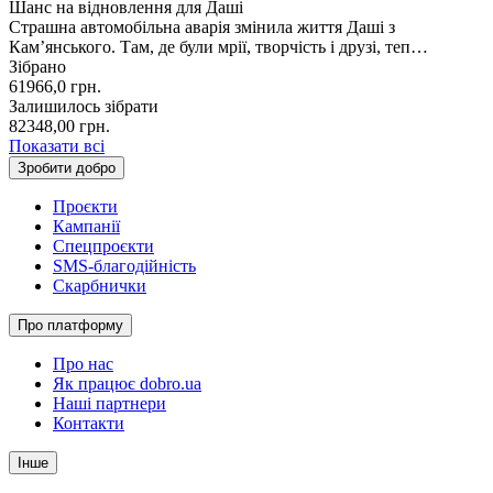
Шанс на відновлення для Даші
Страшна автомобільна аварія змінила життя Даші з
Кам’янського. Там, де були мрії, творчість і друзі, теп…
Зібрано
61966,0
грн.
Залишилось зібрати
82348,00
грн.
Показати всі
Зробити добро
Проєкти
Кампанії
Спецпроєкти
SMS-благодійність
Скарбнички
Про платформу
Про нас
Як працює dobro.ua
Наші партнери
Контакти
Інше