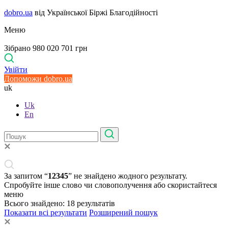
dobro.ua
від Української Біржі Благодійності
Меню
Зібрано 980 020 701 грн
Увійти
Допоможи dobro.ua
uk
Uk
En
За запитом “
12345
” не знайдено жодного результату.
Спробуйте інше слово чи словополучення або скористайтеся
меню
Всього знайдено:
18
результатів
Показати всі результати
Розширений пошук