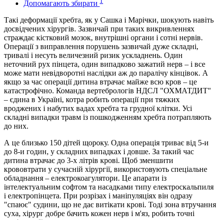
1
Допомагають збирати
Такі деформації хребта, як у Сашка і Марічки, шокують навіть
досвідчених хірургів. Зазвичай при таких викривленнях
страждає кістковий мозок, внутрішні органи і сотні нервів.
Операції з виправлення порушень зазвичай дуже складні,
тривалі і несуть величезний ризик ускладнень. Один
неточний рух пінцета, один випадково зажатий нерв – і все
може мати невідворотні наслідки аж до паралічу кінцівок. А
якщо за час операції дитина втрачає майже всю кров – це
катастрофічно. Команда вертебрологів НДСЛ "ОХМАТДИТ"
– єдина в Україні, котра робить операції при тяжких
вроджених і набутих вадах хребта та грудної клітки. Усі
складні випадки травм із пошкодженням хребта потрапляють
до них.
А це близько 150 дітей щороку. Одна операція триває від 5-и
до 8-и годин, у складних випадках і довше. За такий час
дитина втрачає до 3-х літрів крові. Щоб зменшити
крововтрати у сучасній хірургії, використовують спеціальне
обладнання – електрокоагулятори. Це апарати із
інтелектуальним софтом та насадками типу електроскальпиля
і електропінцета. При розрізах і маніпуляціях він одразу
"спаює" судини, що не дає витікати крові. Тоді зона втручання
суха, хірург добре бачить кожен нерв і м'яз, робить точні