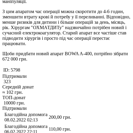
маніпуляції.
З цим апаратом час операції можна скоротити до 4-6 годин,
зменшити втрату крові й потребу у її переливанні. Відповідно,
менше ризиків для дитини і більше операцій за день, місяць,
рік. Хірургам "ОХМАТДИТу" надзвичайно потрібен новий і
сучасний електрокоагулятор. Старий апарат все частіше став
підводити хірургів і просто під час операції перестає
працювати.
Щоби придбати новий апарат BOWA A-400, потрібно зібрати
672 000 грн.
ID:
5798
Підтримали
323
Середній донат
≈
102
грн.
ТОП-донат
10000
грн.
Підтримали
Благодійна допомога
200,00
грн.
08.02.2022 02:13
Благодійна допомога
110,00
грн.
06.02.2022 22:11