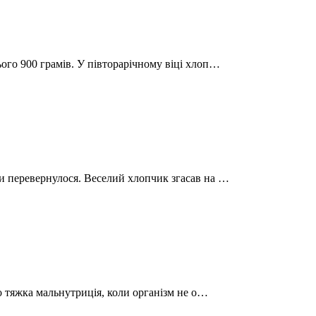
ього 900 грамів. У півторарічному віці хлоп…
ди перевернулося. Веселий хлопчик згасав на …
ого тяжка мальнутриція, коли організм не о…