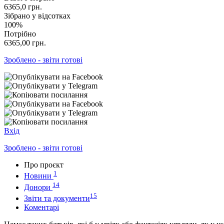
6365,0
грн.
Зібрано у відсотках
100%
Потрібно
6365,00
грн.
Зроблено - звіти готові
Вхід
Зроблено - звіти готові
Про проєкт
1
Новини
14
Донори
15
Звіти та документи
Коментарі