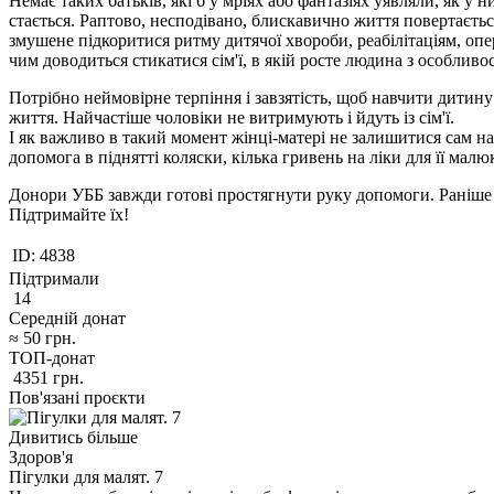
Немає таких батьків, які б у мріях або фантазіях уявляли, як у
стається. Раптово, несподівано, блискавично життя повертається
змушене підкоритися ритму дитячої хвороби, реабілітаціям, опер
чим доводиться стикатися сім'ї, в якій росте людина з особливо
Потрібно неймовірне терпіння і завзятість, щоб навчити дитину
життя. Найчастіше чоловіки не витримують і йдуть із сім'ї.
І як важливо в такий момент жінці-матері не залишитися сам на
допомога в піднятті коляски, кілька гривень на ліки для її малю
Донори УББ завжди готові простягнути руку допомоги. Раніше в
Підтримайте їх!
ID:
4838
Підтримали
14
Середній донат
≈
50
грн.
ТОП-донат
4351
грн.
Пов'язані проєкти
Дивитись більше
Здоров'я
Пігулки для малят. 7