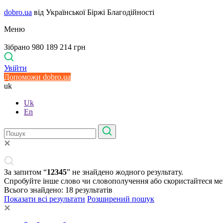
dobro.ua
від Української Біржі Благодійності
Меню
Зібрано 980 189 214 грн
Увійти
Допоможи dobro.ua
uk
Uk
En
За запитом “
12345
” не знайдено жодного результату.
Спробуйте інше слово чи словополучення або скористайтеся м
Всього знайдено:
18
результатів
Показати всі результати
Розширений пошук