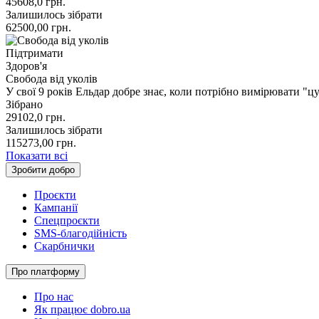
45608,0
грн.
Залишилось зібрати
62500,00
грн.
Підтримати
Здоров'я
Свобода від уколів
У свої 9 років Ельдар добре знає, коли потрібно вимірювати "цук
Зібрано
29102,0
грн.
Залишилось зібрати
115273,00
грн.
Показати всі
Зробити добро
Проєкти
Кампанії
Спецпроєкти
SMS-благодійність
Скарбнички
Про платформу
Про нас
Як працює dobro.ua