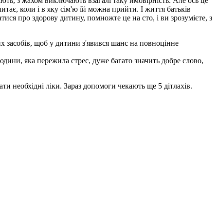
ріють, з жахом виключають взагалі таку ймовірність. Але ось це
тає, коли і в яку сім'ю їй можна прийти. І життя батьків
тися про здорову дитину, помножте це на сто, і ви зрозумієте, з
х засобів, щоб у дитини з'явився шанс на повноцінне
юдини, яка пережила стрес, дуже багато значить добре слово,
 необхідні ліки. Зараз допомоги чекають ще 5 дітлахів.