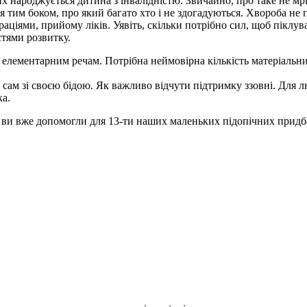
 них народжується дитина з інвалідністю. Звичайно, про таке не м
 тим боком, про який багато хто і не здогадуються. Хвороба не пи
аціями, прийому ліків. Уявіть, скільки потрібно сил, щоб піклува
стями розвитку.
 елементарним речам. Потрібна неймовірна кількість матеріальни
 сам зі своєю бідою. Як важливо відчути підтримку ззовні. Для л
ка.
и вже допомогли для 13-ти наших маленьких підопічних придбати