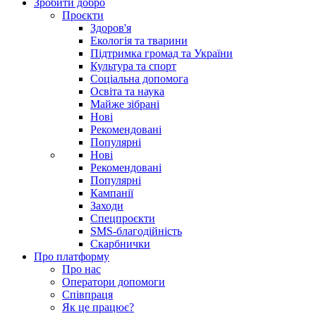
Зробити добро
Проєкти
Здоров'я
Екологія та тварини
Підтримка громад та України
Культура та спорт
Соціальна допомога
Освіта та наука
Майже зібрані
Нові
Рекомендовані
Популярні
Нові
Рекомендовані
Популярні
Кампанії
Заходи
Спецпроєкти
SMS-благодійність
Скарбнички
Про платформу
Про нас
Оператори допомоги
Співпраця
Як це працює?