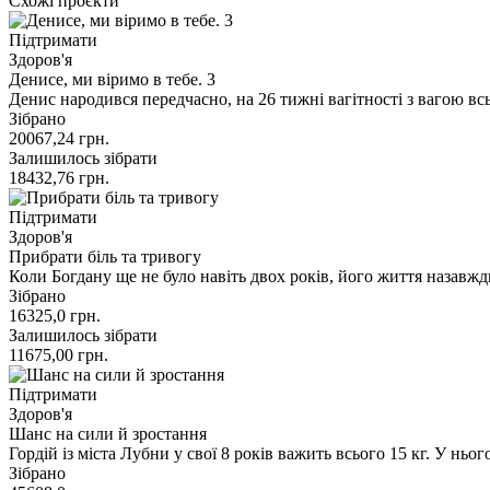
Схожі проєкти
Підтримати
Здоров'я
Денисе, ми віримо в тебе. 3
Денис народився передчасно, на 26 тижні вагітності з вагою вс
Зібрано
20067,24
грн.
Залишилось зібрати
18432,76
грн.
Підтримати
Здоров'я
Прибрати біль та тривогу
Коли Богдану ще не було навіть двох років, його життя назавж
Зібрано
16325,0
грн.
Залишилось зібрати
11675,00
грн.
Підтримати
Здоров'я
Шанс на сили й зростання
Гордій із міста Лубни у свої 8 років важить всього 15 кг. У нь
Зібрано