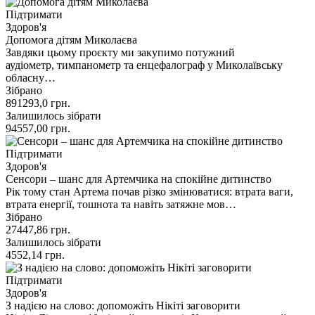
Підтримати
Здоров'я
Допомога дітям Миколаєва
Завдяки цьому проєкту ми закупимо потужний
аудіометр, тимпанометр та енцефалограф у Миколаївську
обласну…
Зібрано
891293,0
грн.
Залишилось зібрати
94557,00
грн.
Підтримати
Здоров'я
Сенсори – шанс для Артемчика на спокійне дитинство
Рік тому стан Артема почав різко змінюватися: втрата ваги,
втрата енергії, тошнота та навіть затяжне мов…
Зібрано
27447,86
грн.
Залишилось зібрати
4552,14
грн.
Підтримати
Здоров'я
З надією на слово: допоможіть Нікіті заговорити