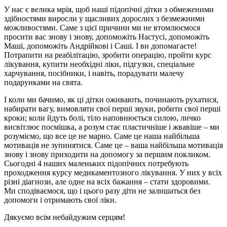
У нас є велика мрія, щоб наші підопічні дітки з обмеженими
здібностями виросли у щасливих дорослих з безмежними
можливостями. Саме з цієї причини ми не втомлюємося
просити вас знову і знову, допоможіть Настусі, допоможіть
Маші, допоможіть Андрійкові і Саші. І ви допомагаєте!
Потрапити на реабілітацію, зробити операцію, пройти курс
лікування, купити необхідні ліки, підгузки, спеціальне
харчування, посібники, і навіть, порадувати малечу
подарунками на свята.
І коли ми бачимо, як ці дітки оживають, починають рухатися,
набирати вагу, вимовляти свої перші звуки, робити свої перші
кроки; коли йдуть болі, тіло наповнюється силою, личко
висвітлює посмішка, а розум стає пластичніше і жвавіше – ми
розуміємо, що все це не марно. Саме це наша найбільша
мотивація не зупинятися. Саме це – ваша найбільша мотивація
знову і знову приходити на допомогу за першим покликом.
Сьогодні 4 наших маленьких підопічних потребують
проходження курсу медикаментозного лікування. У них у всіх
різні діагнози, але одне на всіх бажання – стати здоровими.
Ми сподіваємося, що і цього разу діти не залишаться без
допомоги і отримають свої ліки.
Дякуємо всім небайдужим серцям!