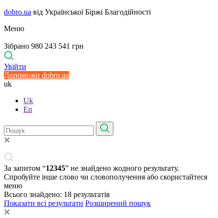
dobro.ua
від Української Біржі Благодійності
Меню
Зібрано 980 243 541 грн
Увійти
Допоможи dobro.ua
uk
Uk
En
За запитом “
12345
” не знайдено жодного результату.
Спробуйте інше слово чи словополучення або скористайтеся
меню
Всього знайдено:
18
результатів
Показати всі результати
Розширений пошук