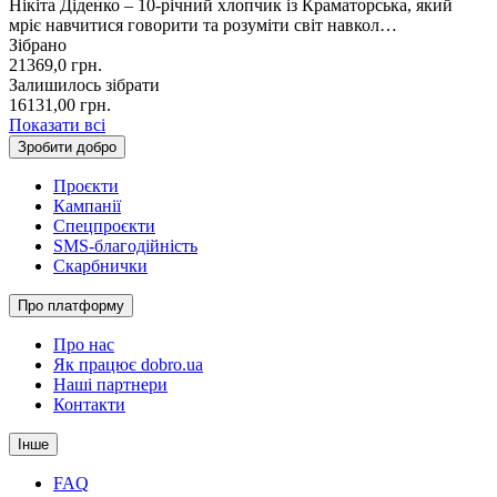
Нікіта Діденко – 10-річний хлопчик із Краматорська, який
мріє навчитися говорити та розуміти світ навкол…
Зібрано
21369,0
грн.
Залишилось зібрати
16131,00
грн.
Показати всі
Зробити добро
Проєкти
Кампанії
Спецпроєкти
SMS-благодійність
Скарбнички
Про платформу
Про нас
Як працює dobro.ua
Наші партнери
Контакти
Інше
FAQ