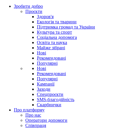
Зробити добро
Проєкти
Здоров'я
Екологія та тварини
Підтримка громад та України
Культура та спорт
Соціальна допомога
Освіта та наука
Майже зібрані
Нові
Рекомендовані
Популярні
Нові
Рекомендовані
Популярні
Кампанії
Заходи
Спецпроєкти
SMS-благодійність
Скарбнички
Про платформу
Про нас
Оператори допомоги
Співпраця