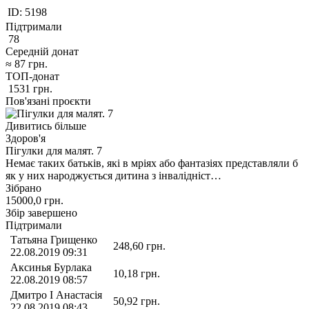
ID:
5198
Підтримали
78
Середній донат
≈
87
грн.
ТОП-донат
1531
грн.
Пов'язані проєкти
Дивитись більше
Здоров'я
Пігулки для малят. 7
Немає таких батьків, які в мріях або фантазіях представляли б
як у них народжується дитина з інвалідніст…
Зібрано
15000,0
грн.
Збір завершено
Підтримали
Татьяна Грищенко
248,60
грн.
22.08.2019 09:31
Аксинья Бурлака
10,18
грн.
22.08.2019 08:57
Дмитро І Анастасія
50,92
грн.
22.08.2019 08:43