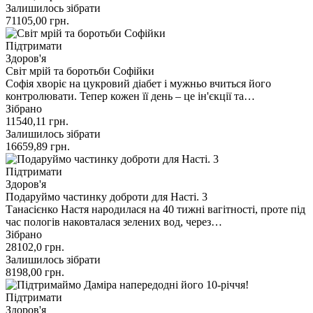
Залишилось зібрати
71105,00
грн.
Підтримати
Здоров'я
Світ мрій та боротьби Софійки
Софія хворіє на цукровий діабет і мужньо вчиться його
контролювати. Тепер кожен її день – це ін'єкції та…
Зібрано
11540,11
грн.
Залишилось зібрати
16659,89
грн.
Підтримати
Здоров'я
Подаруймо частинку доброти для Насті. 3
Танасієнко Настя народилася на 40 тижні вагітності, проте під
час пологів наковталася зелених вод, через…
Зібрано
28102,0
грн.
Залишилось зібрати
8198,00
грн.
Підтримати
Здоров'я