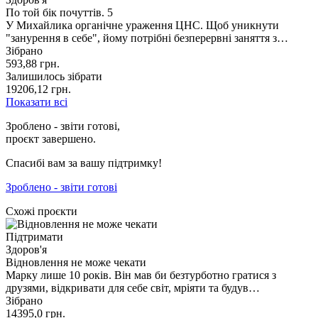
По той бік почуттів. 5
У Михайлика органічне ураження ЦНС. Щоб уникнути
"занурення в себе", йому потрібні безперервні заняття з…
Зібрано
593,88
грн.
Залишилось зібрати
19206,12
грн.
Показати всі
Зроблено - звіти готові,
проєкт завершено.
Спасибі вам за вашу підтримку!
Зроблено - звіти готові
Схожі проєкти
Підтримати
Здоров'я
Відновлення не може чекати
Марку лише 10 років. Він мав би безтурботно гратися з
друзями, відкривати для себе світ, мріяти та будув…
Зібрано
14395,0
грн.