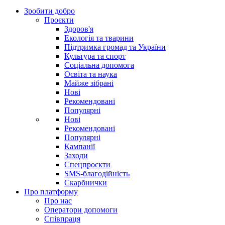
Зробити добро
Проєкти
Здоров'я
Екологія та тварини
Підтримка громад та України
Культура та спорт
Соціальна допомога
Освіта та наука
Майже зібрані
Нові
Рекомендовані
Популярні
Нові
Рекомендовані
Популярні
Кампанії
Заходи
Спецпроєкти
SMS-благодійність
Скарбнички
Про платформу
Про нас
Оператори допомоги
Співпраця