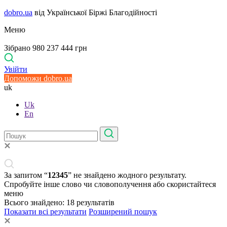
dobro.ua
від Української Біржі Благодійності
Меню
Зібрано 980 237 444 грн
Увійти
Допоможи dobro.ua
uk
Uk
En
За запитом “
12345
” не знайдено жодного результату.
Спробуйте інше слово чи словополучення або скористайтеся
меню
Всього знайдено:
18
результатів
Показати всі результати
Розширений пошук