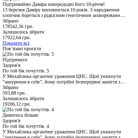
Підтримаймо Даміра напередодні його 10-річчя!
13 березня Даміру виповниться 10 років. З народження
хлопчик бореться з рідкісним генетичним захворюванн…
Зібрано
178542,36
грн.
Залишилось зібрати
17922,64
грн.
Показати всі
Пов’язані проєкти
Підтримати
Здоров'я
По той бік почуттів. 5
У Михайлика органічне ураження ЦНС. Щоб уникнути
"занурення в себе", йому потрібні безперервні заняття з…
Зібрано
593,88
грн.
Залишилось зібрати
19206,12
грн.
Дивитись більше
Здоров'я
По той бік почуттів. 4
У Михайлика органічне ураження ЦНС. Щоб уникнути
"занурення в себе", йому потрібні безперервні заняття з…