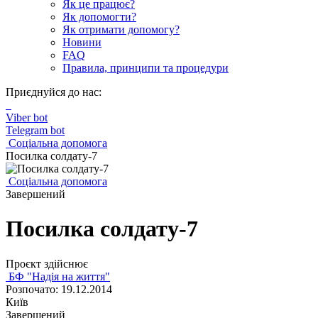
Як це працює?
Як допомогти?
Як отримати допомогу?
Новини
FAQ
Правила, принципи та процедури
Приєднуйся до нас:
Viber bot
Telegram bot
Соціальна допомога
Посилка солдату-7
Соціальна допомога
Завершений
Посилка солдату-7
Проєкт здійснює
БФ "Надія на життя"
Розпочато: 19.12.2014
Київ
Завершений