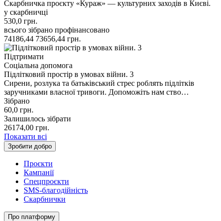
Скарбничка проєкту «Кураж» — культурних заходів в Києві.
у скарбничці
530,0
грн.
всього зібрано
профінансовано
74186,44
73656,44
грн.
Підтримати
Соціальна допомога
Підлітковий простір в умовах війни. 3
Сирени, розлука та батьківський стрес роблять підлітків
заручниками власної тривоги. Допоможіть нам ство…
Зібрано
60,0
грн.
Залишилось зібрати
26174,00
грн.
Показати всі
Зробити добро
Проєкти
Кампанії
Спецпроєкти
SMS-благодійність
Скарбнички
Про платформу