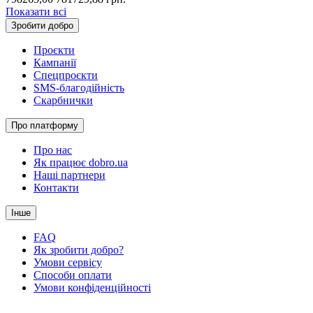
Показати всі
Зробити добро
Проєкти
Кампанії
Спецпроєкти
SMS-благодійність
Скарбнички
Про платформу
Про нас
Як працює dobro.ua
Наші партнери
Контакти
Інше
FAQ
Як зробити добро?
Умови сервісу
Способи оплати
Умови конфіденційності