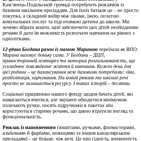
Кам’янець-Подільській громаді потребують рюкзачків із
базовим шкільним приладдям. Для їхніх батьків це – не просто
покупка, а складний вибір між ліками, їжею, оплатою
комунальних послуг та підготовкою дитини до школи. Ми
хочемо зібрати кошти, щоб забезпечити цих дітей необхідними
речами й дати їм можливість розпочати навчання на рівних з
однолітками.
12-річна Богдана разом із мамою Мариною
переїхала як ВПО.
Марина виховує доньку сама. У Богдани – ДЦП,
правосторонній геміпарез та моторна розгальмованість, що
ускладнює повсякденне життя й навчання. Кожен день для
цієї родини – це балансування між базовими потребами: ліки,
реабілітація, харчування. На новий рюкзак та шкільні речі
просто не залишається ресурсу. І таких історій – десятки.
Соціальні працівники нашого фонду щодня бачать дітей, які
намагаються вчитися, але змушені обходитися мінімумом:
позичають ручки, носять підручники в пакетах або
користуються старими речами, що давно втратили вигляд та
функціональність.
Рюкзак із наповненням
(зошитами, ручками, фломастерами,
альбомами й фарбами, ножицями та іншим канцелярським
приладдям) – це більше, ніж речі. Це про гідність, впевненість