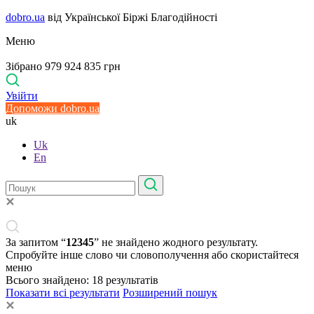
dobro.ua
від Української Біржі Благодійності
Меню
Зібрано 979 924 835 грн
Увійти
Допоможи dobro.ua
uk
Uk
En
За запитом “
12345
” не знайдено жодного результату.
Спробуйте інше слово чи словополучення або скористайтеся
меню
Всього знайдено:
18
результатів
Показати всі результати
Розширений пошук