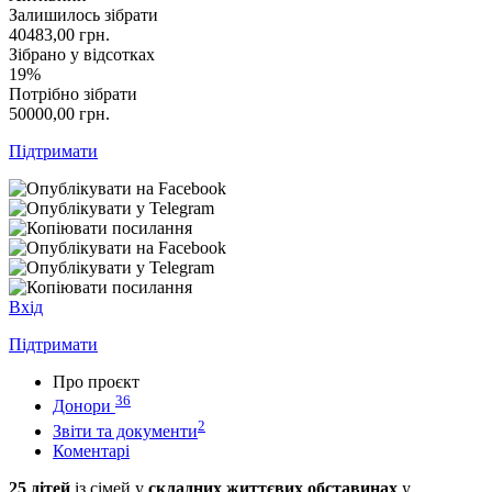
Залишилось зібрати
40483,00
грн.
Зібрано у відсотках
19%
Потрібно зібрати
50000,00
грн.
Підтримати
Вхід
Підтримати
Про проєкт
36
Донори
2
Звіти та документи
Коментарі
25 дітей
із сімей у
складних життєвих обставинах
у