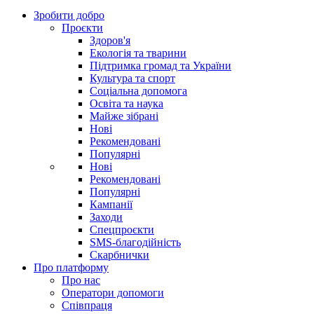
Зробити добро
Проєкти
Здоров'я
Екологія та тварини
Підтримка громад та України
Культура та спорт
Соціальна допомога
Освіта та наука
Майже зібрані
Нові
Рекомендовані
Популярні
Нові
Рекомендовані
Популярні
Кампанії
Заходи
Спецпроєкти
SMS-благодійність
Скарбнички
Про платформу
Про нас
Оператори допомоги
Співпраця