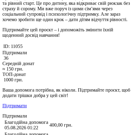
та рівний старт. Це про дитину, яка відкриває свій рюкзак без
страху й сорому. Ми вже поруч із цими сім’ями через
соціальний супровід і психологічну підтримку. Але зараз
хочемо зробити ще один крок – дати дітям відчуття рівності.
Підтримайте цей проєкт – і допоможіть змінити їхній
щоденний досвід навчання!
ID:
11055
Підтримали
36
Середній донат
≈
150
грн.
ТОП-донат
1000
грн.
Ваша допомога потрібна, як ніколи. Підтримайте проєкт, щоб
додати трішки добра у цей світ!
Підтримати
Підтримали
Благодійна допомога
400,00
грн.
05.08.2026 01:22
Благодійна допомога