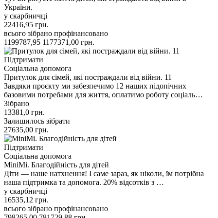
України.
у скарбничці
22416,95
грн.
всього зібрано
профінансовано
1199787,95
1177371,00
грн.
Підтримати
Соціальна допомога
Притулок для сімей, які постраждали від війни. 11
Завдяки проєкту ми забезпечимо 12 наших підопічних
базовими потребами для життя, оплатимо роботу соціаль…
Зібрано
13381,0
грн.
Залишилось зібрати
27635,00
грн.
Підтримати
Соціальна допомога
MiniMi. Благодійність для дітей
Діти — наше натхнення! І саме зараз, як ніколи, їм потрібна
наша підтримка та допомога. 20% відсотків з …
у скарбничці
16535,12
грн.
всього зібрано
профінансовано
798265,00
781729,88
грн.