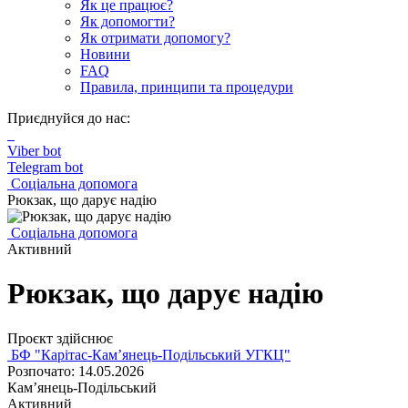
Як це працює?
Як допомогти?
Як отримати допомогу?
Новини
FAQ
Правила, принципи та процедури
Приєднуйся до нас:
Viber bot
Telegram bot
Соціальна допомога
Рюкзак, що дарує надію
Соціальна допомога
Активний
Рюкзак, що дарує надію
Проєкт здійснює
БФ "Карітас-Кам’янець-Подільський УГКЦ"
Розпочато: 14.05.2026
Камʼянець-Подільський
Активний