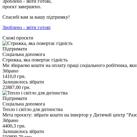
Зроблено - звіти готові,
проєкт завершено.
Спасибі вам за вашу підтримку!
Зроблено - звіти готові
Схожі проєкти
Підтримати
Соціальна допомога
Стрижка, яка повертає гідність
Ми збираємо кошти на оплату праці соціального робітника, я
Зібрано
1410,0
грн.
Залишилось зібрати
22887,00
грн.
Підтримати
Соціальна допомога
Тепло і світло для дитинства
Мета проєкту: зібрати кошти на інвертор у Дитячий центр "Ра
Зібрано
4400,3
грн.
Залишилось зібрати
550899,70
грн.