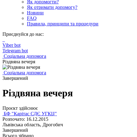
Як допомогти?
Як отримати допомогу?
Новини
FAQ
Правила, принципи та процедури
Приєднуйся до нас:
Viber bot
Telegram bot
Соціальна допомога
Різдвяна вечеря
Соціальна допомога
Завершений
Різдвяна вечеря
Проєкт здійснює
БФ "Карітас СДЄ УГКЦ"
Розпочато: 16.12.2015
Львівська область, Дрогобич
Завершений
Всього зібрано