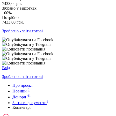
7433,0
грн.
Зібрано у відсотках
100%
Потрібно
7433,00
грн.
Зроблено - звіти готові
Вхід
Зроблено - звіти готові
Про проєкт
2
Новини
41
Донори
9
Звіти та документи
Коментарі