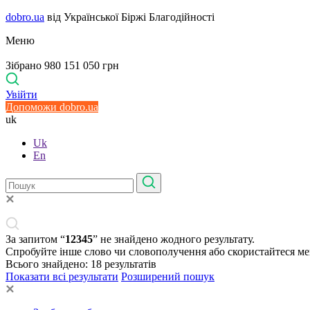
dobro.ua
від Української Біржі Благодійності
Меню
Зібрано 980 151 050 грн
Увійти
Допоможи dobro.ua
uk
Uk
En
За запитом “
12345
” не знайдено жодного результату.
Спробуйте інше слово чи словополучення або скористайтеся м
Всього знайдено:
18
результатів
Показати всі результати
Розширений пошук