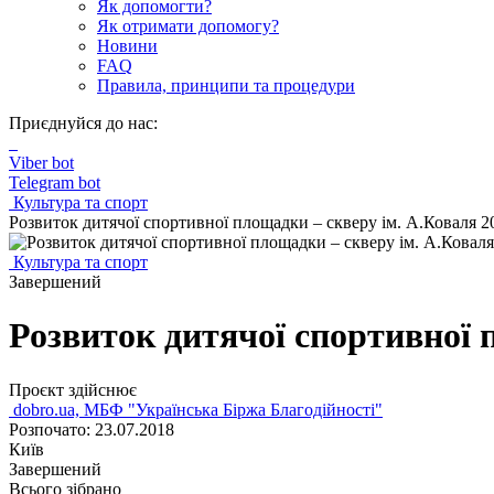
Як допомогти?
Як отримати допомогу?
Новини
FAQ
Правила, принципи та процедури
Приєднуйся до нас:
Viber bot
Telegram bot
Культура та спорт
Розвиток дитячої спортивної площадки – скверу ім. А.Коваля 2
Культура та спорт
Завершений
Розвиток дитячої спортивної 
Проєкт здійснює
dobro.ua, МБФ "Українська Біржа Благодійності"
Розпочато: 23.07.2018
Київ
Завершений
Всього зібрано