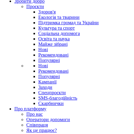
Зробити добро
Проєкти
Здоров'я
Екологія та тварини
Підтримка громад та України
Культура та спорт
Соціальна допомога
Освіта та наука
Майже зібрані
Нові
Рекомендовані
Популярні
Нові
Рекомендовані
Популярні
Кампанії
Заходи
Спецпроєкти
SMS-благодійність
Скарбнички
Про платформу
Про нас
Оператори допомоги
Співпраця
Як це працює?