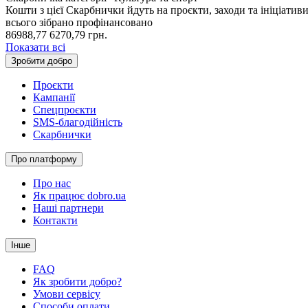
Кошти з цієї Скарбнички йдуть на проєкти, заходи та ініціатив
всього зібрано
профінансовано
86988,77
6270,79
грн.
Показати всі
Зробити добро
Проєкти
Кампанії
Спецпроєкти
SMS-благодійність
Скарбнички
Про платформу
Про нас
Як працює dobro.ua
Наші партнери
Контакти
Інше
FAQ
Як зробити добро?
Умови сервісу
Способи оплати