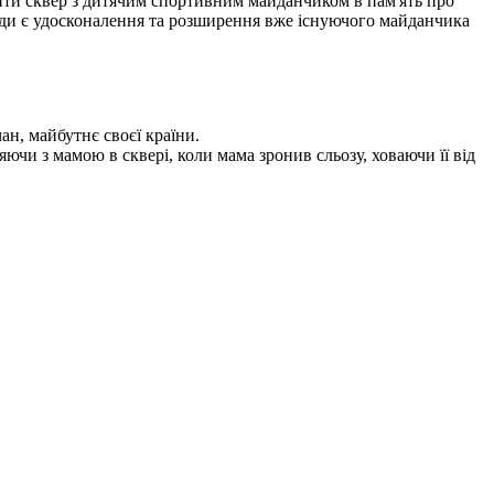
крити сквер з дитячим спортивним майданчиком в пам'ять про
мади є удосконалення та розширення вже існуючого майданчика
ан, майбутнє своєї країни.
ляючи з мамою в сквері, коли мама зронив сльозу, ховаючи її від