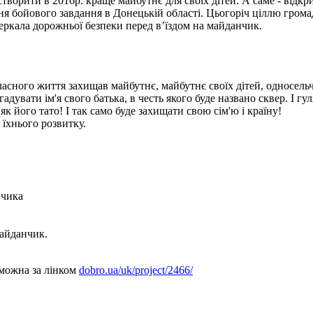
 створити в 2016р. краще майбутнє для своїх дітей. А саме - від
ння бойового завдання в Донецькій області. Цьогоріч ціллю гро
ркала дорожньої безпеки перед в’їздом на майданчик.
асного життя захищав майбутнє, майбутнє своїх дітей, односельч
адувати ім'я свого батька, в честь якого буде названо сквер. І гу
к його тато! І так само буде захищати свою сім'ю і країну!
їхнього розвитку.
нчика
майданчик.
 можна за лінком
dobro.ua/uk/project/2466/