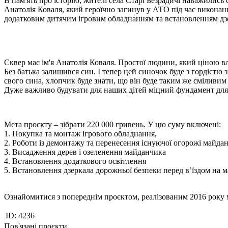
В пам'ять про історію, жителі села Старі Безрадичі наважились
Анатолія Коваля, який героїчно загинув у АТО під час викона
додатковим дитячим ігровим обладнанням та встановленням дзе
Сквер має ім'я Анатолія Коваля. Простої людини, який ціною вл
Без батька залишився син. І тепер цей синочок буде з гордістю зг
свого сина, хлопчик буде знати, що він буде таким же сміливим я
Дуже важливо будувати для наших дітей міцний фундамент для 
Мета проєкту – зібрати 220 000 гривень. У цю суму включені:
1. Покупка та монтаж ігрового обладнання,
2. Роботи із демонтажу та перенесення існуючої огорожі майда
3. Висадження дерев і озеленення майданчика
4. Встановлення додаткового освітлення
5. Встановлення дзеркала дорожньої безпеки перед в’їздом на 
Ознайомитися з попереднім проєктом, реалізованим 2016 року
ID:
4236
Пов'язані проєкти