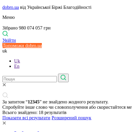
dobro.ua
від Української Біржі Благодійності
Меню
Зібрано 980 074 057 грн
Увійти
Допоможи dobro.ua
uk
Uk
En
За запитом “
12345
” не знайдено жодного результату.
Спробуйте інше слово чи словополучення або скористайтеся м
Всього знайдено:
18
результатів
Показати всі результати
Розширений пошук