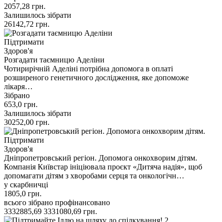
2057,28
грн.
Залишилось зібрати
26142,72
грн.
Підтримати
Здоров'я
Розгадати таємницю Аделіни
Чотирирічній Аделіні потрібна допомога в оплаті
розширеного генетичного дослідження, яке допоможе
лікаря…
Зібрано
653,0
грн.
Залишилось зібрати
30252,00
грн.
Підтримати
Здоров'я
Дніпропетровський регіон. Допомога онкохворим дітям.
Компанія Київстар ініціювала проєкт «Дитяча надія», щоб
допомагати дітям з хворобами серця та онкологічн…
у скарбничці
1805,0
грн.
всього зібрано
профінансовано
3332885,69
3331080,69
грн.