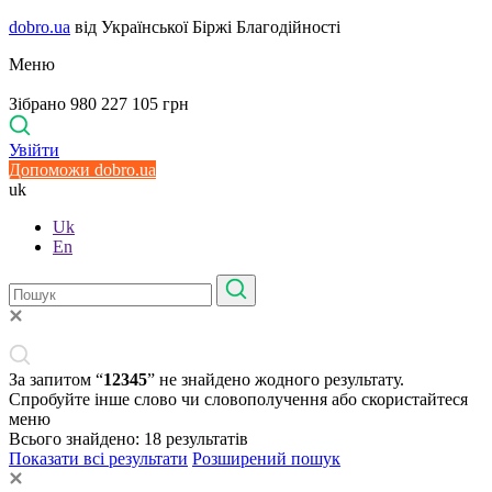
dobro.ua
від Української Біржі Благодійності
Меню
Зібрано 980 227 105 грн
Увійти
Допоможи dobro.ua
uk
Uk
En
За запитом “
12345
” не знайдено жодного результату.
Спробуйте інше слово чи словополучення або скористайтеся
меню
Всього знайдено:
18
результатів
Показати всі результати
Розширений пошук