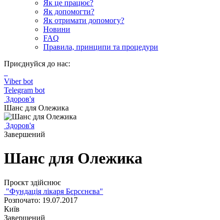
Як це працює?
Як допомогти?
Як отримати допомогу?
Новини
FAQ
Правила, принципи та процедури
Приєднуйся до нас:
Viber bot
Telegram bot
Здоров'я
Шанс для Олежика
Здоров'я
Завершений
Шанс для Олежика
Проєкт здійснює
"Фундація лікаря Бєрсєнєва"
Розпочато: 19.07.2017
Київ
Завершений