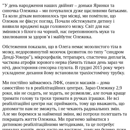
"У день народження наших двійнят – доньки Яринки та
синочка Олежика – ми почувалися дуже щасливими батьками.
Та коли діткам виповнилось три місяці, ми помітили, що
Олежик не фіксує погляд. Почали обстежувати дитину і
виявили вроджені вади головного мозку. Світ для нас
змінився з білого на чорний, нас переповнюють муки та
хвилювання за здоров’я і майбутнє Олежика.
Обстеження показали, що в Олега немає мозолистого тіла в
мозку, недорозвинутий мозочок (розвиток по типу "синдром
Денді-Уокера"), мікроцефалія, тетрапарез, спастична диплагія,
часткова атрофія зорового нерва (бачить тільки день зараз чи
ніч), двостороння сенсорна глухота. В грудні 2015 року через
ускладнене дихання йому встановили трахіостомічну трубку.
Ми постійно займаємось ЛФК, сеанси масажів – дома
самостійно та в реабілітаційних центрах. Зараз Олежику 2,9
роки, він не сидить, не ходить, не розмовляє, але почав краще
тримати голову та трохи тримати в ручках іграшки. Не всі
реабілітаційні центри нас приймають, тому що вважають, що
допомогти нам не зможуть, і не чекають радикальних змін.
Але ми боремося за найменші зміни, які потрохи полегшать та
покращать життя Олежика. Ми прагнемо займатися з
дитинкою реабілітаційними методиками, та це потребує
чималих коштів, яких часто не вистачає, тому ми будемо дуже