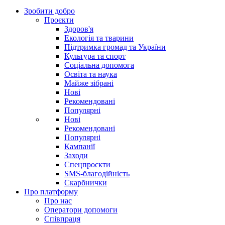
Зробити добро
Проєкти
Здоров'я
Екологія та тварини
Підтримка громад та України
Культура та спорт
Соціальна допомога
Освіта та наука
Майже зібрані
Нові
Рекомендовані
Популярні
Нові
Рекомендовані
Популярні
Кампанії
Заходи
Спецпроєкти
SMS-благодійність
Скарбнички
Про платформу
Про нас
Оператори допомоги
Співпраця