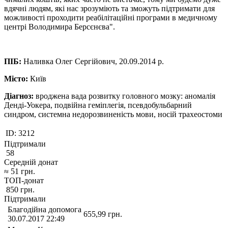
вдячні людям, які нас зрозуміють та зможуть підтримати для
можливості проходити реабілітаційні програми в медичному
центрі Володимира Берсєнєва".
ПІБ:
Наливка Олег Сергійович, 20.09.2014 р.
Місто:
Київ
Діагноз:
вроджена вада розвитку головного мозку: аномалія
Денді-Уокера, подвійна геміплегія, псевдобульбарний
синдром, системна недорозвиненість мови, носій трахеостоми
ID:
3212
Підтримали
58
Середній донат
≈
51
грн.
ТОП-донат
850
грн.
Підтримали
Благодійна допомога
655,99
грн.
30.07.2017 22:49