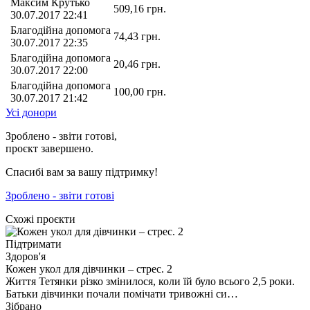
Максим Крутько
509,16
грн.
30.07.2017 22:41
Благодійна допомога
74,43
грн.
30.07.2017 22:35
Благодійна допомога
20,46
грн.
30.07.2017 22:00
Благодійна допомога
100,00
грн.
30.07.2017 21:42
Усі донори
Зроблено - звіти готові,
проєкт завершено.
Спасибі вам за вашу підтримку!
Зроблено - звіти готові
Схожі проєкти
Підтримати
Здоров'я
Кожен укол для дівчинки – стрес. 2
Життя Тетянки різко змінилося, коли їй було всього 2,5 роки.
Батьки дівчинки почали помічати тривожні си…
Зібрано