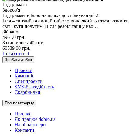
Підтримати
Здоров'я
Підтримайте Іллю на шляху до спілкування! 2
Ілля – світлий та емоційний хлопчик, який вчиться розуміти
світ і бути почутим. Після реабілітації у ньо…
Зібрано
4961,0
грн.
Залишилось зібрати
60539,00
грн.
Показати всі
Зробити добро
Проєкти
Кампанії
Спецпроєкти
SMS-благодійність
Скарбнички
Про платформу
Про нас
Як працює dobro.ua
Наші партнери
Контакти