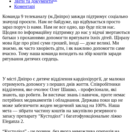
Звіти та документи
Коментарі
Команда 9 телеканалу (м.Дніпро) завжди підтримує соціально
значущі проєкти. Нам не байдуже, що відбувається просто
зараз поруч із нами. Нам не все одно, що буде після нас.
Щодня по інформаційну підтримку до нас у відчаї звертаються
батьки з проханнями допомогти врятувати їхніх дітей. Щоразу
мова йде про різні суми грошей, іноді — дуже великі. Ми
знаємо, як часто хворіють діти, і як важливо допомогти саме
вчасно. Тому наша команда виходить на збір коштів заради
рятування дитячих сердець.
У місті Дніпро є дитяче відділення кардіохірургії, де малюки
отримують допомогу з перших днів життя. Співробітники
відділення, яке очолює Олег Шашко, - професіонали, які
знають, що робити. Їм вистачає знань і навичок, проте немає
потрібних медикаментів і обладнання. Держава поки що не
може забезпечити жоден медичний заклад на 100%. Наша
мета — зібрати частину коштів на закупівлю резервного
запасу препарату “Кустодіол” і багатофункціональне ліжко
Eleganza 2.
“Кустодіол” - це розчин, без якого неможлива операція на