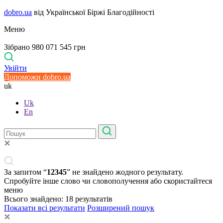
dobro.ua
від Української Біржі Благодійності
Меню
Зібрано 980 071 545 грн
Увійти
Допоможи dobro.ua
uk
Uk
En
За запитом “
12345
” не знайдено жодного результату.
Спробуйте інше слово чи словополучення або скористайтеся
меню
Всього знайдено:
18
результатів
Показати всі результати
Розширений пошук