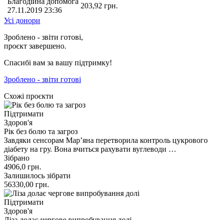
Благодійна допомога
203,92
грн.
27.11.2019 23:36
Усі донори
Зроблено - звіти готові,
проєкт завершено.
Спасибі вам за вашу підтримку!
Зроблено - звіти готові
Схожі проєкти
Підтримати
Здоров'я
Рік без болю та загроз
Завдяки сенсорам Марʼяна перетворила контроль цукрового
діабету на гру. Вона вчиться рахувати вуглеводи …
Зібрано
4906,0
грн.
Залишилось зібрати
56330,00
грн.
Підтримати
Здоров'я
Ліза долає чергове випробування долі