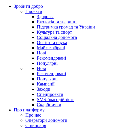
Зробити добро
Проєкти
Здоров'я
Екологія та тварини
Підтримка громад та України
Культура та спорт
Соціальна допомога
Освіта та наука
Майже зібрані
Нові
Рекомендовані
Популярні
Нові
Рекомендовані
Популярні
Кампанії
Заходи
Спецпроєкти
SMS-благодійність
Скарбнички
Про платформу
Про нас
Оператори допомоги
Співпраця