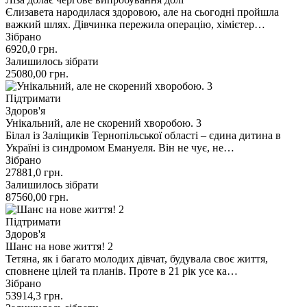
Єлизавета народилася здоровою, але на сьогодні пройшла
важкий шлях. Дівчинка пережила операцію, хімієтер…
Зібрано
6920,0
грн.
Залишилось зібрати
25080,00
грн.
Підтримати
Здоров'я
Унікальний, але не скорений хворобою. 3
Білал із Заліщиків Тернопільської області – єдина дитина в
Україні із синдромом Емануеля. Він не чує, не…
Зібрано
27881,0
грн.
Залишилось зібрати
87560,00
грн.
Підтримати
Здоров'я
Шанс на нове життя! 2
Тетяна, як і багато молодих дівчат, будувала своє життя,
сповнене цілей та планів. Проте в 21 рік усе ка…
Зібрано
53914,3
грн.