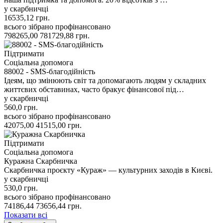
у скарбничці
16535,12
грн.
всього зібрано
профінансовано
798265,00
781729,88
грн.
Підтримати
Соціальна допомога
88002 - SMS-благодійність
Ідеям, що змінюють світ та допомагають людям у складних
життєвих обставинах, часто бракує фінансової під…
у скарбничці
560,0
грн.
всього зібрано
профінансовано
42075,00
41515,00
грн.
Підтримати
Соціальна допомога
Куражна Скарбничка
Скарбничка проєкту «Кураж» — культурних заходів в Києві.
у скарбничці
530,0
грн.
всього зібрано
профінансовано
74186,44
73656,44
грн.
Показати всі