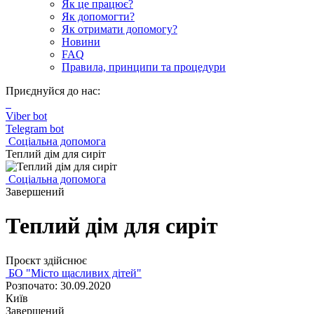
Як це працює?
Як допомогти?
Як отримати допомогу?
Новини
FAQ
Правила, принципи та процедури
Приєднуйся до нас:
Viber bot
Telegram bot
Соціальна допомога
Теплий дім для сиріт
Соціальна допомога
Завершений
Теплий дім для сиріт
Проєкт здійснює
БО "Місто щасливих дітей"
Розпочато: 30.09.2020
Київ
Завершений