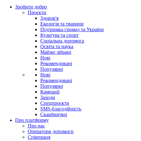
Зробити добро
Проєкти
Здоров'я
Екологія та тварини
Підтримка громад та України
Культура та спорт
Соціальна допомога
Освіта та наука
Майже зібрані
Нові
Рекомендовані
Популярні
Нові
Рекомендовані
Популярні
Кампанії
Заходи
Спецпроєкти
SMS-благодійність
Скарбнички
Про платформу
Про нас
Оператори допомоги
Співпраця