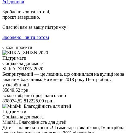
Усі донори
Зроблено - звіти готові,
проєкт завершено.
Спасибі вам за вашу підтримку!
Зроблено - звіти готові
Схожі проєкти
Підтримати
Соціальна допомога
SUKA_ZHIZN 2020
Безпритульний — це людина, що опинилася на вулиці не за
власним бажанням. На кінець 2018 року Центр облі…
у скарбничці
85849,52
грн.
всього зібрано
профінансовано
898074,52
812225,00
грн.
Підтримати
Соціальна допомога
MiniMi. Благодійність для дітей
Діти — наше натхнення! І саме зараз, як ніколи, їм потрібна
наша підтримка та допомога. 20% відсотків з …