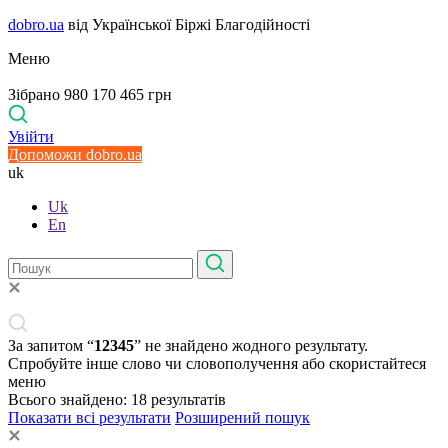
dobro.ua
від Української Біржі Благодійності
Меню
Зібрано 980 170 465 грн
Увійти
Допоможи dobro.ua
uk
Uk
En
За запитом “
12345
” не знайдено жодного результату.
Спробуйте інше слово чи словополучення або скористайтеся
меню
Всього знайдено:
18
результатів
Показати всі результати
Розширений пошук