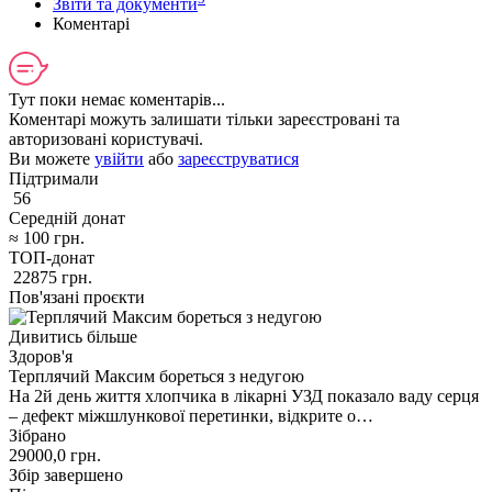
Звіти та документи
Коментарі
Тут поки немає коментарів...
Коментарі можуть залишати тільки зареєстровані та
авторизовані користувачі.
Ви можете
увійти
або
зареєструватися
Підтримали
56
Середній донат
≈
100
грн.
ТОП-донат
22875
грн.
Пов'язані проєкти
Дивитись більше
Здоров'я
Терплячий Максим бореться з недугою
На 2й день життя хлопчика в лікарні УЗД показало ваду серця
– дефект міжшлункової перетинки, відкрите о…
Зібрано
29000,0
грн.
Збір завершено