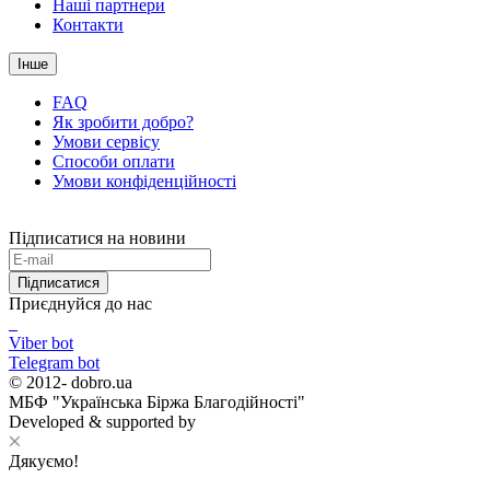
Наші партнери
Контакти
Інше
FAQ
Як зробити добро?
Умови сервісу
Способи оплати
Умови конфіденційності
Підписатися на новини
Підписатися
Приєднуйся до нас
Viber bot
Telegram bot
© 2012-
dobro.ua
МБФ "Українська Біржа Благодійності"
Developed & supported by
Дякуємо!