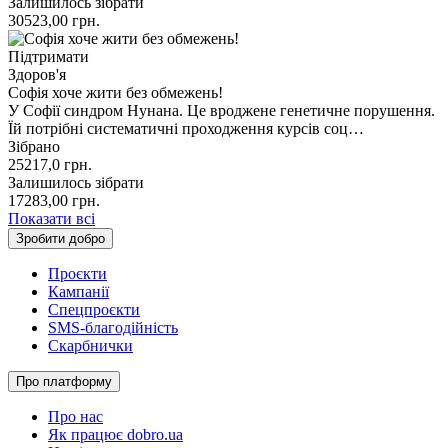
Залишилось зібрати
30523,00
грн.
Підтримати
Здоров'я
Софія хоче жити без обмежень!
У Софії синдром Нунана. Це вроджене генетичне порушення.
Їй потрібні систематичні проходження курсів соц…
Зібрано
25217,0
грн.
Залишилось зібрати
17283,00
грн.
Показати всі
Зробити добро
Проєкти
Кампанії
Спецпроєкти
SMS-благодійність
Скарбнички
Про платформу
Про нас
Як працює dobro.ua