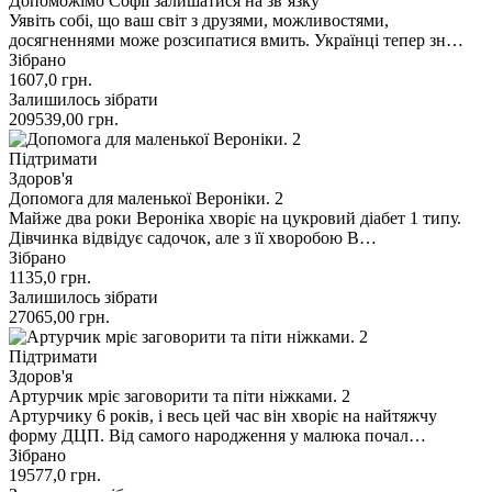
Допоможімо Софії залишатися на зв’язку
Уявіть собі, що ваш світ з друзями, можливостями,
досягненнями може розсипатися вмить. Українці тепер зн…
Зібрано
1607,0
грн.
Залишилось зібрати
209539,00
грн.
Підтримати
Здоров'я
Допомога для маленької Вероніки. 2
Майже два роки Вероніка хворіє на цукровий діабет 1 типу.
Дівчинка відвідує садочок, але з її хворобою В…
Зібрано
1135,0
грн.
Залишилось зібрати
27065,00
грн.
Підтримати
Здоров'я
Артурчик мріє заговорити та піти ніжками. 2
Артурчику 6 років, і весь цей час він хворіє на найтяжчу
форму ДЦП. Від самого народження у малюка почал…
Зібрано
19577,0
грн.