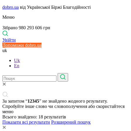
dobro.ua
від Української Біржі Благодійності
Меню
Зібрано 980 293 606 грн
Увійти
Допоможи dobro.ua
uk
Uk
En
За запитом “
12345
” не знайдено жодного результату.
Спробуйте інше слово чи словополучення або скористайтеся
меню
Всього знайдено:
18
результатів
Показати всі результати
Розширений пошук