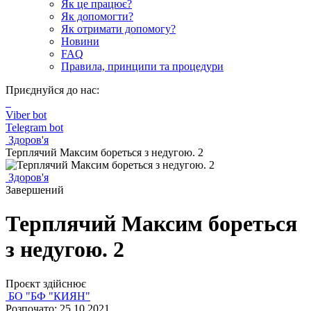
Як це працює?
Як допомогти?
Як отримати допомогу?
Новини
FAQ
Правила, принципи та процедури
Приєднуйся до нас:
Viber bot
Telegram bot
Здоров'я
Терплячий Максим бореться з недугою. 2
Здоров'я
Завершений
Терплячий Максим бореться
з недугою. 2
Проєкт здійснює
БО "БФ "КИЯН"
Розпочато: 25.10.2021