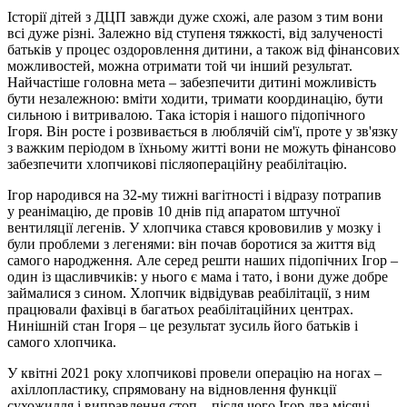
Історії дітей з ДЦП завжди дуже схожі, але разом з тим вони
всі дуже різні. Залежно від ступеня тяжкості, від залученості
батьків у процес оздоровлення дитини, а також від фінансових
можливостей, можна отримати той чи інший результат.
Найчастіше головна мета – забезпечити дитині можливість
бути незалежною: вміти ходити, тримати координацію, бути
сильною і витривалою. Така історія і нашого підопічного
Ігоря. Він росте і розвивається в люблячій сім'ї, проте у зв'язку
з важким періодом в їхньому житті вони не можуть фінансово
забезпечити хлопчикові післяопераційну реабілітацію.
Ігор народився на 32-му тижні вагітності і відразу потрапив
у реанімацію, де провів 10 днів під апаратом штучної
вентиляції легенів. У хлопчика стався крововилив у мозку і
були проблеми з легенями: він почав боротися за життя від
самого народження. Але серед решти наших підопічних Ігор –
один із щасливчиків: у нього є мама і тато, і вони дуже добре
займалися з сином. Хлопчик відвідував реабілітації, з ним
працювали фахівці в багатьох реабілітаційних центрах.
Нинішній стан Ігоря – це результат зусиль його батьків і
самого хлопчика.
У квітні 2021 року хлопчикові провели операцію на ногах –
ахіллопластику, спрямовану на відновлення функції
сухожилля і виправлення стоп – після чого Ігор два місяці