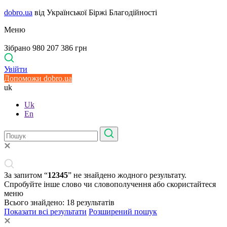
dobro.ua
від Української Біржі Благодійності
Меню
Зібрано 980 207 386 грн
Увійти
Допоможи dobro.ua
uk
Uk
En
За запитом “
12345
” не знайдено жодного результату.
Спробуйте інше слово чи словополучення або скористайтеся
меню
Всього знайдено:
18
результатів
Показати всі результати
Розширений пошук