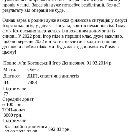
провів у гіпсі. Зараз він дуже потребує реабілітації, без неї
результату від операції не буде.
Однак зараз в родині дуже важка фінансова ситуація: у бабусі
Ігоря онкологія, у дідуся – інсульт, коштів немає зовсім. Тому
сім'я Котовських звертається із проханням допомогти їх
синові. У 2022 році Ігор піде в перший клас, дуже важливо,
щоб до вересня 2022 він встиг навчитися ходити і пішов
до школи своїми ніжками. Будь ласка, допоможіть йому в
цьому!
Повне ім’я:
Котовський Ігор Денисович, 01.03.2014 р.
Місто:
Одеса
Діагноз:
ДЦП, спастична диплегія
ID:
7488
Підтримали
77
Середній донат
≈
100
грн.
ТОП-донат
3000
грн.
Підтримали
Благодійна допомога
892,83
грн.
27.02.2022 23:25