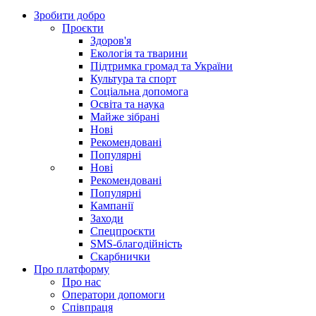
Зробити добро
Проєкти
Здоров'я
Екологія та тварини
Підтримка громад та України
Культура та спорт
Соціальна допомога
Освіта та наука
Майже зібрані
Нові
Рекомендовані
Популярні
Нові
Рекомендовані
Популярні
Кампанії
Заходи
Спецпроєкти
SMS-благодійність
Скарбнички
Про платформу
Про нас
Оператори допомоги
Співпраця