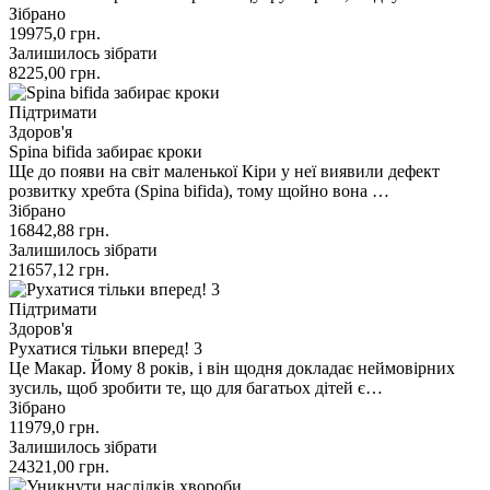
Зібрано
19975,0
грн.
Залишилось зібрати
8225,00
грн.
Підтримати
Здоров'я
Spina bifida забирає кроки
Ще до появи на світ маленької Кіри у неї виявили дефект
розвитку хребта (Spina bifida), тому щойно вона …
Зібрано
16842,88
грн.
Залишилось зібрати
21657,12
грн.
Підтримати
Здоров'я
Рухатися тільки вперед! 3
Це Макар. Йому 8 років, і він щодня докладає неймовірних
зусиль, щоб зробити те, що для багатьох дітей є…
Зібрано
11979,0
грн.
Залишилось зібрати
24321,00
грн.