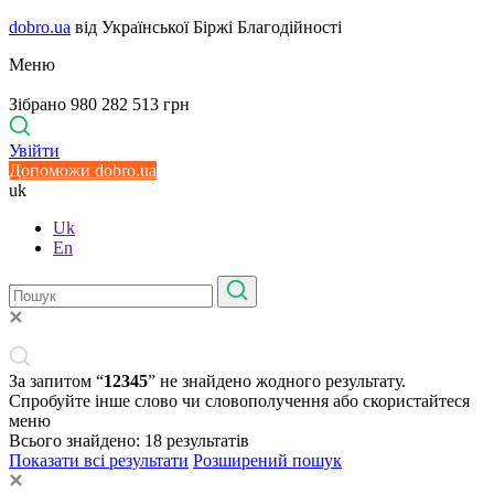
dobro.ua
від Української Біржі Благодійності
Меню
Зібрано 980 282 513 грн
Увійти
Допоможи dobro.ua
uk
Uk
En
За запитом “
12345
” не знайдено жодного результату.
Спробуйте інше слово чи словополучення або скористайтеся
меню
Всього знайдено:
18
результатів
Показати всі результати
Розширений пошук