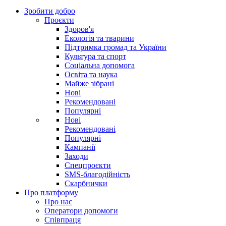
Зробити добро
Проєкти
Здоров'я
Екологія та тварини
Підтримка громад та України
Культура та спорт
Соціальна допомога
Освіта та наука
Майже зібрані
Нові
Рекомендовані
Популярні
Нові
Рекомендовані
Популярні
Кампанії
Заходи
Спецпроєкти
SMS-благодійність
Скарбнички
Про платформу
Про нас
Оператори допомоги
Співпраця