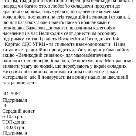
столом, традиційно освятивши перед цим великодні кошики. І
навряд чи багато хто, з любов’ю складаючи продукти до
красивого кошика, задумувався, що далеко не кожен має
можливість поставити на стіл традиційні великодні страви, і,
що для багатьох людей навіть паска з крашанками є
розкішшю. Бажаючи допомогти вразливим категоріям
населення і в час Великодніх свят донести їм особливу
підтримку, світло і радість Воскресіння Господнього БФ
«Карітас СДЄ УГКЦ» та спільнота взаємодопомоги «Наша
хата» вже традиційно проводить дев'яту щорічну благодійну
акцію «Великодній сніданок» для малозабезпечених,
одиноких пенсіонерів, інвалідів, безпритульних. Ми прагнемо
виявити увагу до людей, що перебувають у вкрай складних
життєвих обставинах, допомогти цим особам не тільки
матеріально, але й подарувати їм велику надію на щасливий
завтрашній день.
ID:
5967
Підтримали
9
Середній донат
≈
102
грн.
ТОП-донат
14028
грн.
Підтримали