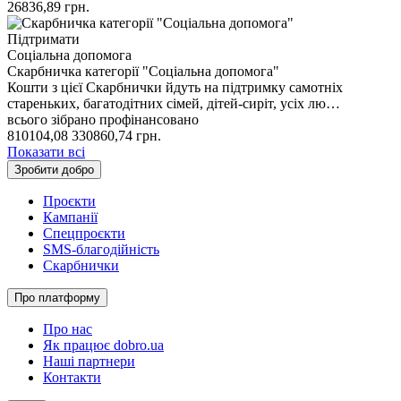
26836,89
грн.
Підтримати
Соціальна допомога
Скарбничка категорії "Соціальна допомога"
Кошти з цієї Скарбнички йдуть на підтримку самотніх
стареньких, багатодітних сімей, дітей-сиріт, усіх лю…
всього зібрано
профінансовано
810104,08
330860,74
грн.
Показати всі
Зробити добро
Проєкти
Кампанії
Спецпроєкти
SMS-благодійність
Скарбнички
Про платформу
Про нас
Як працює dobro.ua
Наші партнери
Контакти