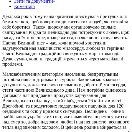
Звіти та документи
Коментарі
Декілька років тому наша організація заснувала притулок для
безхатченків, щоб повертати до життя тих людей, які готові за
себе боротися. Також, щороку ми організовуємо спільне
святкування Різдва та Великодня для потребуючих людей, щоб
нагадати їм про інше, краще життя, на яке вони заслуговують.
Настав Великий піст – час, коли віруючі християни
задумуються над важливістю милосердя, любові та терпіння.
Свято Великодня традиційно святкують у мирі та злагоді.
Дуже сумно, коли ці традиції втрачаються через матеріальні
проблеми.
Малозабезпеченим категоріям населення, безпритульним
потрібна наша підтримка та турбота. Закликаємо кожного
долучитись, докласти свою соломинку доброти й милосердя,
стати частиною Великоднього дива. Нам потрібна фінансова
допомога для придбання продуктів харчування для
Великоднього сніданку , який відбудеться 26 квітня в місті
Дрогобичі, та продуктових подарункових пакунків, для 120
бездомних та осіб у кризових ситуаціях. Великдень – одне з
найбільших українських свят, яке символізує перемогу життя
над смертю, добра над злом, любові над ненавистю, весняного
тепла над зимовим холодом. В цей день родина збирається за