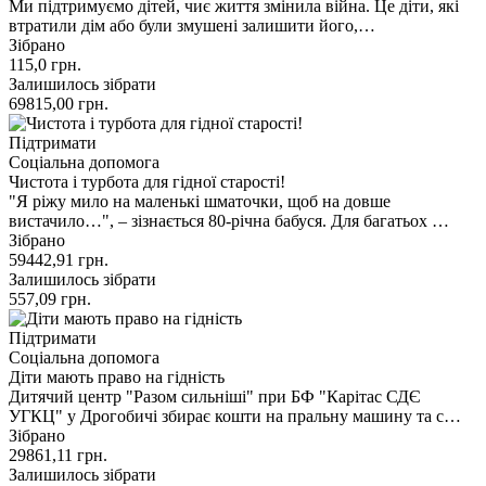
Ми підтримуємо дітей, чиє життя змінила війна. Це діти, які
втратили дім або були змушені залишити його,…
Зібрано
115,0
грн.
Залишилось зібрати
69815,00
грн.
Підтримати
Соціальна допомога
Чистота і турбота для гідної старості!
"Я ріжу мило на маленькі шматочки, щоб на довше
вистачило…", – зізнається 80-річна бабуся. Для багатьох …
Зібрано
59442,91
грн.
Залишилось зібрати
557,09
грн.
Підтримати
Соціальна допомога
Діти мають право на гідність
Дитячий центр "Разом сильніші" при БФ "Карітас СДЄ
УГКЦ" у Дрогобичі збирає кошти на пральну машину та с…
Зібрано
29861,11
грн.
Залишилось зібрати