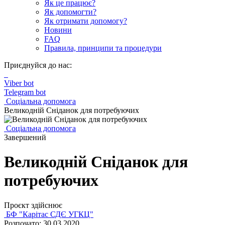
Як це працює?
Як допомогти?
Як отримати допомогу?
Новини
FAQ
Правила, принципи та процедури
Приєднуйся до нас:
Viber bot
Telegram bot
Соціальна допомога
Великодній Сніданок для потребуючих
Соціальна допомога
Завершений
Великодній Сніданок для
потребуючих
Проєкт здійснює
БФ "Карітас СДЄ УГКЦ"
Розпочато: 30.03.2020