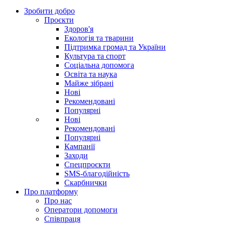
Зробити добро
Проєкти
Здоров'я
Екологія та тварини
Підтримка громад та України
Культура та спорт
Соціальна допомога
Освіта та наука
Майже зібрані
Нові
Рекомендовані
Популярні
Нові
Рекомендовані
Популярні
Кампанії
Заходи
Спецпроєкти
SMS-благодійність
Скарбнички
Про платформу
Про нас
Оператори допомоги
Співпраця