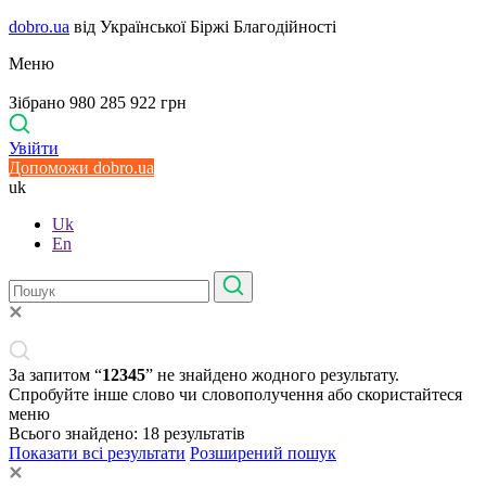
dobro.ua
від Української Біржі Благодійності
Меню
Зібрано 980 285 922 грн
Увійти
Допоможи dobro.ua
uk
Uk
En
За запитом “
12345
” не знайдено жодного результату.
Спробуйте інше слово чи словополучення або скористайтеся
меню
Всього знайдено:
18
результатів
Показати всі результати
Розширений пошук