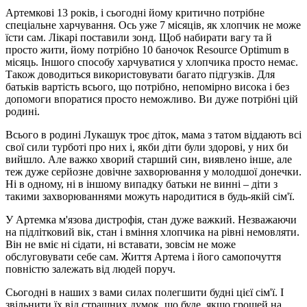
Артемкові 13 років, і сьогодні йому критично потрібне
спеціальне харчування. Ось уже 7 місяців, як хлопчик не може
їсти сам. Лікарі поставили зонд. Щоб набирати вагу та й
просто жити, йому потрібно 10 баночок Resource Optimum в
місяць. Іншого способу харчуватися у хлопчика просто немає.
Також доводиться використовувати багато підгузків. Для
батьків вартість всього, що потрібно, непомірно висока і без
допомоги впоратися просто неможливо. Ви дуже потрібні цій
родині.
Всього в родині Лукашук троє діток, мама з татом віддають всі
свої сили турботі про них і, якби діти були здорові, у них би
вийшло. Але важко хворий старший син, виявлено інше, але
теж дуже серйозне довічне захворювання у молодшої донечки.
Ні в одному, ні в іншому випадку батьки не винні – діти з
такими захворюваннями можуть народитися в будь-якій сім'ї.
У Артемка м'язова дистрофія, стан дуже важкий. Незважаючи
на підлітковий вік, стан і вміння хлопчика на рівні немовляти.
Він не вміє ні сідати, ні вставати, зовсім не може
обслуговувати себе сам. Життя Артема і його самопочуття
повністю залежать від людей поруч.
Сьогодні в наших з вами силах полегшити будні цієї сім'ї. І
звільнити їх від страшних думок, що буде, якщо грошей на