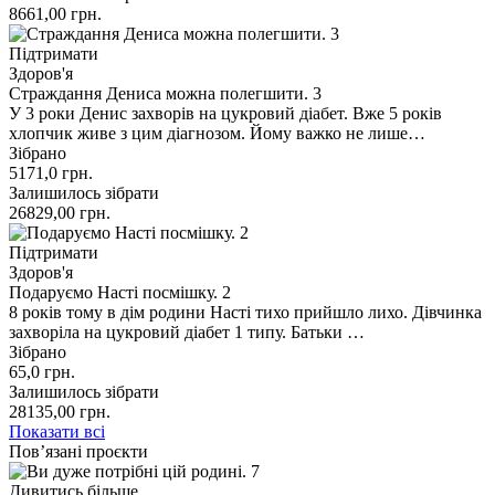
8661,00
грн.
Підтримати
Здоров'я
Страждання Дениса можна полегшити. 3
У 3 роки Денис захворів на цукровий діабет. Вже 5 років
хлопчик живе з цим діагнозом. Йому важко не лише…
Зібрано
5171,0
грн.
Залишилось зібрати
26829,00
грн.
Підтримати
Здоров'я
Подаруємо Насті посмішку. 2
8 років тому в дім родини Насті тихо прийшло лихо. Дівчинка
захворіла на цукровий діабет 1 типу. Батьки …
Зібрано
65,0
грн.
Залишилось зібрати
28135,00
грн.
Показати всі
Пов’язані проєкти
Дивитись більше