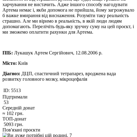
харчування не вистачить. Адже іншого способу нагодувати
Артема немає і, якби допомога не прийшла, йому загрожувало
б важке вмирання від виснаження. Розуміти таку реальність
страшно. Але ми віримо в реальність, в якій люди людям
допомагають. Перелічіть будь-яку зручну суму на цей проєкт, і
ми зможемо оплатити рахунки для Артема.
ПІБ:
Лукашук Артем Сергійович, 12.08.2006 р.
Місто:
Київ
Діагноз:
ДЦП, спастичний тетрапарез, вроджена вада
розвитку головного мозку, мікроцефалія
ID:
5513
Підтримали
53
Середній донат
≈
102
грн.
ТОП-донат
5093
грн.
Пов'язані проєкти