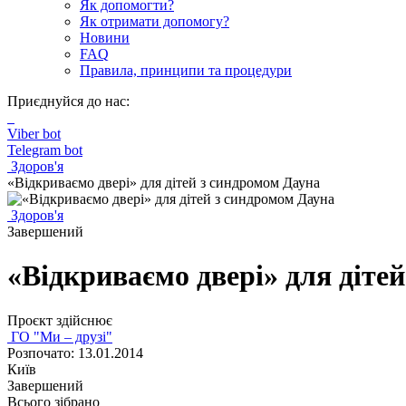
Як допомогти?
Як отримати допомогу?
Новини
FAQ
Правила, принципи та процедури
Приєднуйся до нас:
Viber bot
Telegram bot
Здоров'я
«Відкриваємо двері» для дітей з синдромом Дауна
Здоров'я
Завершений
«Відкриваємо двері» для діте
Проєкт здійснює
ГО "Ми – друзі"
Розпочато: 13.01.2014
Київ
Завершений
Всього зібрано