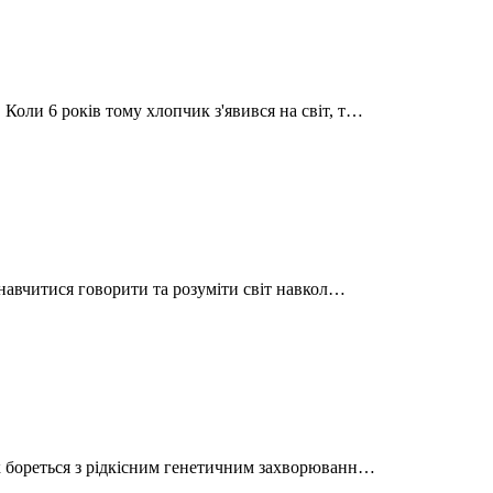
оли 6 років тому хлопчик з'явився на світ, т…
 навчитися говорити та розуміти світ навкол…
к бореться з рідкісним генетичним захворюванн…