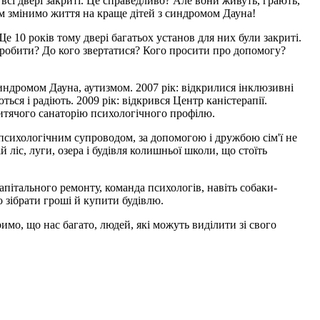
всі двері закриті. Це справедливо? Але вони живуть, грають,
ом змінимо життя на краще дітей з синдромом Дауна!
е 10 років тому двері багатьох установ для них були закриті.
 робити? До кого звертатися? Кого просити про допомогу?
синдромом Дауна, аутизмом. 2007 рік: відкрилися інклюзивні
ься і радіють. 2009 рік: відкрився Центр каністерапії.
 дитячого санаторію психологічного профілю.
 психологічним супроводом, за допомогою і дружбою сім'ї не
 ліс, луги, озера і будівля колишньої школи, що стоїть
апітального ремонту, команда психологів, навіть собаки-
 зібрати гроші й купити будівлю.
имо, що нас багато, людей, які можуть виділити зі свого