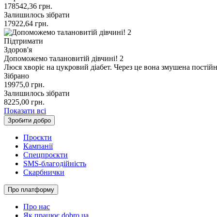
178542,36
грн.
Залишилось зібрати
17922,64
грн.
Підтримати
Здоров'я
Допоможемо талановитій дівчині! 2
Люся хворіє на цукровий діабет. Через це вона змушена постій
Зібрано
19975,0
грн.
Залишилось зібрати
8225,00
грн.
Показати всі
Зробити добро
Проєкти
Кампанії
Спецпроєкти
SMS-благодійність
Скарбнички
Про платформу
Про нас
Як працює dobro.ua