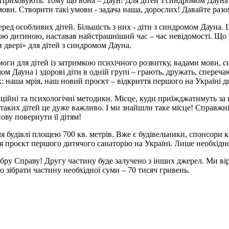
. Приховують. Тому що вона – Даун! Для дітей з синдромом Дауна 
мови. Створити такі умови - задача наша, дорослих! Давайте раз
ед особливих дітей. Більшість з них - діти з синдромом Дауна. Щ
кою дитиною, наставав найстрашніший час – час невідомості. Що
и двері» для дітей з синдромом Дауна.
омоги для дітей із затримкою психічного розвитку, вадами мови, 
 Дауна і здорові діти в одній групі – грають, дружать, сперечают
ік: наша мрія, наш новий проєкт – відкриття першого на Україні
кційні та психологічні методики. Місце, куди приїжджатимуть за
я таких дітей це дуже важливо. І ми знайшли таке місце! Справжній
ову повернути її дітям!
я будівлі площею 700 кв. метрів. Вже є будівельники, спонсори к
я проєкт першого дитячого санаторію на Україні. Лише необхідно
обру Справу! Другу частину буде залучено з інших джерел. Ми вір
зібрати частину необхідної суми – 70 тисяч гривень.