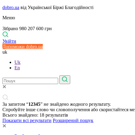
dobro.ua
від Української Біржі Благодійності
Меню
Зібрано 980 207 600 грн
Увійти
Допоможи dobro.ua
uk
Uk
En
За запитом “
12345
” не знайдено жодного результату.
Спробуйте інше слово чи словополучення або скористайтеся м
Всього знайдено:
18
результатів
Показати всі результати
Розширений пошук