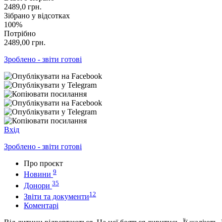
2489,0
грн.
Зібрано у відсотках
100%
Потрібно
2489,00
грн.
Зроблено - звіти готові
Вхід
Зроблено - звіти готові
Про проєкт
9
Новини
35
Донори
12
Звіти та документи
Коментарі