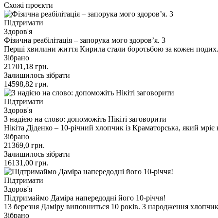
Схожі проєкти
Підтримати
Здоров'я
Фізична реабілітація – запорука мого здоровʼя. 3
Перші хвилини життя Кирила стали боротьбою за кожен подих. К
Зібрано
21701,18
грн.
Залишилось зібрати
14598,82
грн.
Підтримати
Здоров'я
З надією на слово: допоможіть Нікіті заговорити
Нікіта Діденко – 10-річний хлопчик із Краматорська, який мріє
Зібрано
21369,0
грн.
Залишилось зібрати
16131,00
грн.
Підтримати
Здоров'я
Підтримаймо Даміра напередодні його 10-річчя!
13 березня Даміру виповниться 10 років. З народження хлопчи
Зібрано