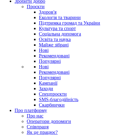
Зробити добро
Проєкти
Здоров'я
Екологія та тварини
Підтримка громад та України
Культура та спорт
Соціальна допомога
Освіта та наука
Майже зібрані
Нові
Рекомендовані
Популярні
Нові
Рекомендовані
Популярні
Кампанії
Заходи
Спецпроєкти
SMS-благодійність
Скарбнички
Про платформу
Про нас
Оператори допомоги
Співпраця
Як це працює?