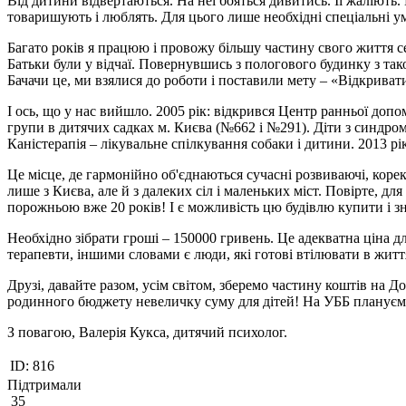
Від дитини відвертаються. На неї бояться дивитись. Її жаліють
товаришують і люблять. Для цього лише необхідні спеціальні у
Багато років я працюю і провожу більшу частину свого життя сер
Батьки були у відчаї. Повернувшись з пологового будинку з та
Бачачи це, ми взялися до роботи і поставили мету – «Відкриват
І ось, що у нас вийшло. 2005 рік: відкрився Центр ранньої доп
групи в дитячих садках м. Києва (№662 і №291). Діти з синдромом
Каністерапія – лікувальне спілкування собаки і дитини. 2013 р
Це місце, де гармонійно об'єднаються сучасні розвиваючі, коре
лише з Києва, але й з далеких сіл і маленьких міст. Повірте, дл
порожньою вже 20 років! І є можливість цю будівлю купити і зн
Необхідно зібрати гроші – 150000 гривень. Це адекватна ціна дл
терапевти, іншими словами є люди, які готові втілювати в житт
Друзі, давайте разом, усім світом, зберемо частину коштів на Д
родинного бюджету невеличку суму для дітей! На УББ плануємо 
З повагою, Валерія Кукса, дитячий психолог.
ID:
816
Підтримали
35