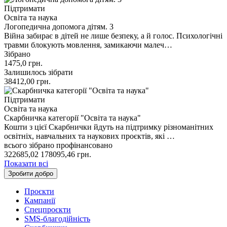
Підтримати
Освіта та наука
Логопедична допомога дітям. 3
Війна забирає в дітей не лише безпеку, а й голос. Психологічні
травми блокують мовлення, замикаючи малеч…
Зібрано
1475,0
грн.
Залишилось зібрати
38412,00
грн.
Підтримати
Освіта та наука
Скарбничка категорії "Освіта та наука"
Кошти з цієї Скарбнички йдуть на підтримку різноманітних
освітніх, навчальних та наукових проєктів, які …
всього зібрано
профінансовано
322685,02
178095,46
грн.
Показати всі
Зробити добро
Проєкти
Кампанії
Спецпроєкти
SMS-благодійність