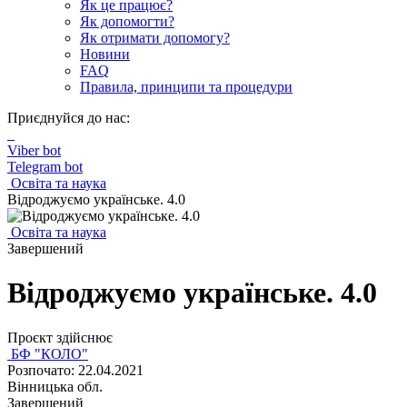
Як це працює?
Як допомогти?
Як отримати допомогу?
Новини
FAQ
Правила, принципи та процедури
Приєднуйся до нас:
Viber bot
Telegram bot
Освіта та наука
Відроджуємо українське. 4.0
Освіта та наука
Завершений
Відроджуємо українське. 4.0
Проєкт здійснює
БФ "КОЛО"
Розпочато: 22.04.2021
Вінницька обл.
Завершений