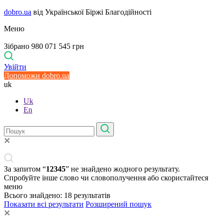
dobro.ua
від Української Біржі Благодійності
Меню
Зібрано 980 071 545 грн
Увійти
Допоможи dobro.ua
uk
Uk
En
За запитом “
12345
” не знайдено жодного результату.
Спробуйте інше слово чи словополучення або скористайтеся
меню
Всього знайдено:
18
результатів
Показати всі результати
Розширений пошук