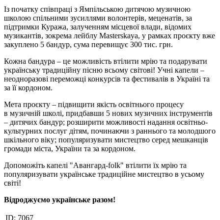
Із початку співпраці з Ямпільською дитячою музичною
школою спільними зусиллями волонтерів, меценатів, за
підтримки Куража, залученням місцевої влади, відомих
музикантів, зокрема лейблу Masterskaya, у рамках проєкту вже
закуплено 5 бандур, сума перевищує 300 тис. грн.
Кожна бандура – це можливість втілити мрію та подарувати
українську традиційну пісню всьому світові! Учні капели –
неодноразові переможці конкурсів та фестивалів в Україні та
за її кордоном.
Мета проєкту – підвищити якість освітнього процесу
в музичній школі, придбавши 5 нових музичних інструментів
– дитячих бандур; розширити можливості надання освітньо-
культурних послуг дітям, починаючи з раннього та молодшого
шкільного віку; популяризувати мистецтво серед мешканців
громади міста, України та за кордоном.
Допоможіть капелі "Авангард-folk" втілити їх мрію та
популяризувати українське традиційне мистецтво в усьому
світі!
Відроджуємо українське разом!
ID:
7067