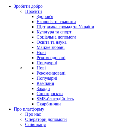
Зробити добро
Проєкти
Здоров'я
Екологія та тварини
Підтримка громад та України
Культура та спорт
Соціальна допомога
Освіта та наука
Майже зібрані
Нові
Рекомендовані
Популярні
Нові
Рекомендовані
Популярні
Кампанії
Заходи
Спецпроєкти
SMS-благодійність
Скарбнички
Про платформу
Про нас
Оператори допомоги
Співпраця