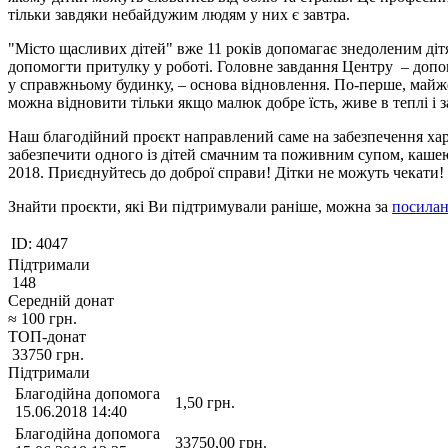
тільки завдяки небайдужим людям у них є завтра.
"Місто щасливих дітей" вже 11 років допомагає знедоленим діт
допомогти притулку у роботі. Головне завдання Центру – допомо
у справжньому будинку, – основа відновлення. По-перше, майже 
можна відновити тільки якщо малюк добре їсть, живе в теплі і 
Наш благодійний проєкт направлений саме на забезпечення харч
забезпечити одного із дітей смачним та поживним супом, каше
2018. Приєднуйтесь до доброї справи! Дітки не можуть чекати!
Знайти проєкти, які Ви підтримували раніше, можна за
посила
ID:
4047
Підтримали
148
Середній донат
≈
100
грн.
ТОП-донат
33750
грн.
Підтримали
Благодійна допомога
1,50
грн.
15.06.2018 14:40
Благодійна допомога
33750,00
грн.