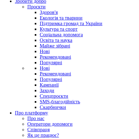
Зробити добро
Проєкти
Здоров'я
Екологія та тварини
Підтримка громад та України
Культура та спорт
Соціальна допомога
Освіта та наука
Майже зібрані
Нові
Рекомендовані
Популярні
Нові
Рекомендовані
Популярні
Кампанії
Заходи
Спецпроєкти
SMS-благодійність
Скарбнички
Про платформу
Про нас
Оператори допомоги
Співпраця
Як це працює?