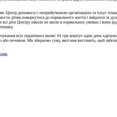
ям. Центр допомоги є неприбутковою організацією та існує тільк
гти дітям повернутися до нормального життя і зміцнити їх духов
всі діти Центру ніколи не жили в нормальних умовах і вони раді
затишку.
ування всіх підопічних малят. 61 грн коштує один день харчуван
ю або печивом. Ми збираємо суму, якої нам вистачить, щоб забе
нням
.