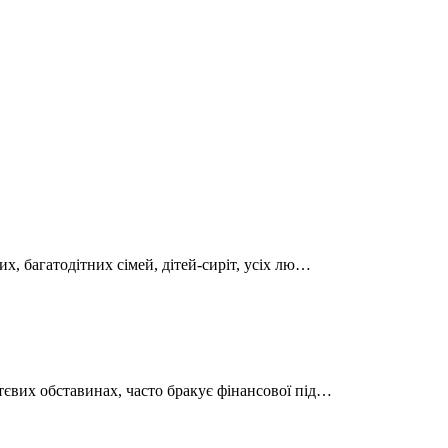
х, багатодітних сімей, дітей-сиріт, усіх лю…
тєвих обставинах, часто бракує фінансової під…