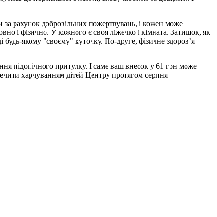
и за рахунок добровільних пожертвувань, і кожен може
но і фізично. У кожного є своя ліжечко і кімната. Затишок, як
 будь-якому "своєму" куточку. По-друге, фізичне здоров’я
ня підопічного притулку. І саме ваш внесок у 61 грн може
зпечити харчуванням дітей Центру протягом серпня