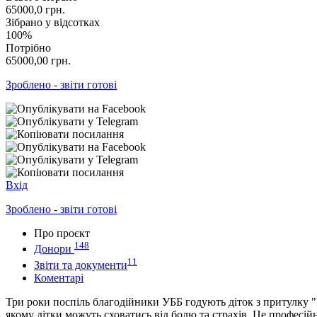
65000,0
грн.
Зібрано у відсотках
100%
Потрібно
65000,00
грн.
Зроблено - звіти готові
Вхід
Зроблено - звіти готові
Про проєкт
148
Донори
11
Звіти та документи
Коментарі
Три роки поспіль благодійники УББ годують діток з притулку "М
якому дітки можуть сховатись від болю та страхів. Це професій