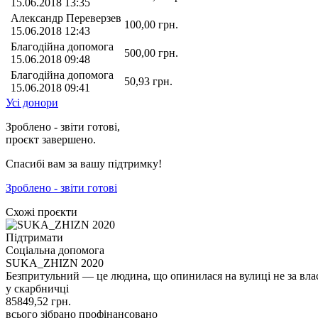
15.06.2018 13:35
Александр Переверзев
100,00
грн.
15.06.2018 12:43
Благодійна допомога
500,00
грн.
15.06.2018 09:48
Благодійна допомога
50,93
грн.
15.06.2018 09:41
Усі донори
Зроблено - звіти готові,
проєкт завершено.
Спасибі вам за вашу підтримку!
Зроблено - звіти готові
Схожі проєкти
Підтримати
Соціальна допомога
SUKA_ZHIZN 2020
Безпритульний — це людина, що опинилася на вулиці не за вл
у скарбничці
85849,52
грн.
всього зібрано
профінансовано