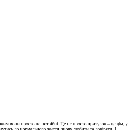
ким вони просто не потрібні. Це не просто притулок – це дім, у
рнутись до нормального життя, знову любити та довіряти. І