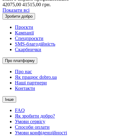
42075,00
41515,00
грн.
Показати всі
Зробити добро
Проєкти
Кампанії
Спецпроєкти
SMS-благодійність
Скарбнички
Про платформу
Про нас
Як працює dobro.ua
Наші партнери
Контакти
Інше
FAQ
Як зробити добро?
Умови сервісу
Способи оплати
Умови конфіденційності