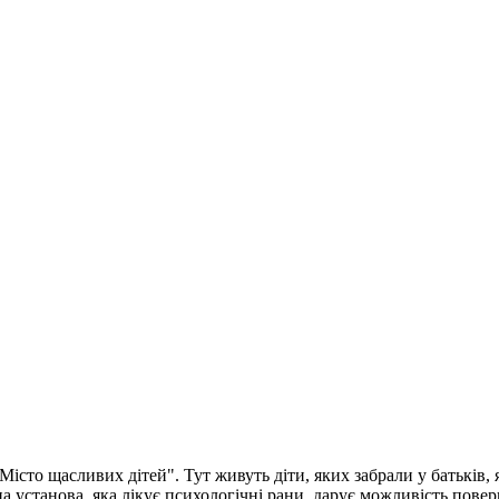
істо щасливих дітей". Тут живуть діти, яких забрали у батьків, я
на установа, яка лікує психологічні рани, дарує можливість пове