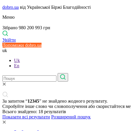
dobro.ua
від Української Біржі Благодійності
Меню
Зібрано 980 200 993 грн
Увійти
Допоможи dobro.ua
uk
Uk
En
За запитом “
12345
” не знайдено жодного результату.
Спробуйте інше слово чи словополучення або скористайтеся м
Всього знайдено:
18
результатів
Показати всі результати
Розширений пошук