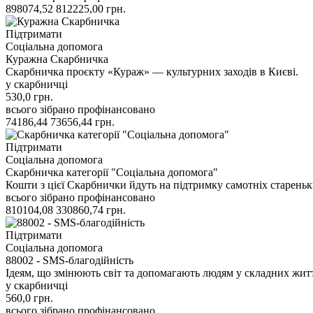
898074,52
812225,00
грн.
Підтримати
Соціальна допомога
Куражна Скарбничка
Скарбничка проєкту «Кураж» — культурних заходів в Києві.
у скарбничці
530,0
грн.
всього зібрано
профінансовано
74186,44
73656,44
грн.
Підтримати
Соціальна допомога
Скарбничка категорії "Соціальна допомога"
Кошти з цієї Скарбнички йдуть на підтримку самотніх стареньки
всього зібрано
профінансовано
810104,08
330860,74
грн.
Підтримати
Соціальна допомога
88002 - SMS-благодійність
Ідеям, що змінюють світ та допомагають людям у складних жит
у скарбничці
560,0
грн.
всього зібрано
профінансовано