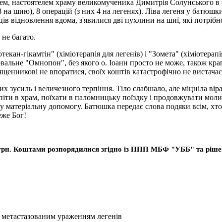
, настоятелем храму великомученика Димитрія Солунського в Оде
 18 на шию), 8 операцій (з них 4 на легенях). Ліва легеня у батю
ісяців відновлення вдома, з'явилися дві пухлини на шиї, які потрі
 не багато.
ан-гікамтін" (хіміотерапія для легенів) і "Зомета" (хіміотерапі
лювальне "Омнопон", без якого о. Іоанн просто не може, також кр
щенникові не впоратися, своїх коштів катастрофічно не вистачає
х зусиль і величезного терпіння. Тіло слабшало, але міцніла віра
, піти в храм, поїхати в паломницьку поїздку і продовжувати мо
 матеріальну допомогу. Батюшка передає слова подяки всім, хто 
еже Бог!
рн. Коштами розпорядилися згідно із ППП МБФ "УББ" та ріше
им метастазованим ураженням легенів