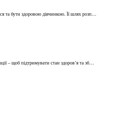
ися та бути здоровою дівчинкою. Її шлях розп…
ації – щоб підтримувати стан здоровʼя та зб…