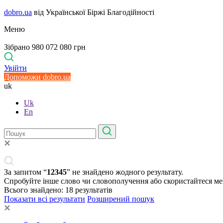
dobro.ua
від Української Біржі Благодійності
Меню
Зібрано 980 072 080 грн
Увійти
Допоможи dobro.ua
uk
Uk
En
За запитом “
12345
” не знайдено жодного результату.
Спробуйте інше слово чи словополучення або скористайтеся м
Всього знайдено:
18
результатів
Показати всі результати
Розширений пошук