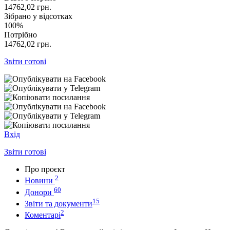
14762,02
грн.
Зібрано у відсотках
100%
Потрібно
14762,02
грн.
Звіти готові
Вхід
Звіти готові
Про проєкт
2
Новини
60
Донори
15
Звіти та документи
2
Коментарі