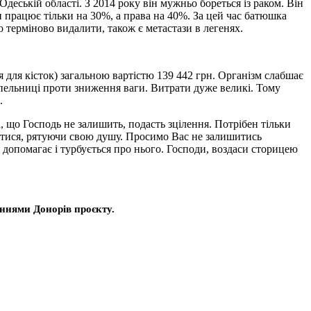
ській області. З 2014 року він мужньо бореться із раком. Він
шки працює тільки на 30%, а права на 40%. За цей час батюшка
бно терміново видалити, також є метастази в легенях.
я для кісток) загальною вартістю 139 442 грн. Організм слабшає
апельниці проти зниження ваги. Витрати дуже великі. Тому
.
, що Господь не залишить, подасть зцілення. Потрібен тільки
литися, рятуючи свою душу. Просимо Вас не залишитись
допомагає і турбується про нього. Господи, воздаси сторицею
ннями Донорів проєкту.