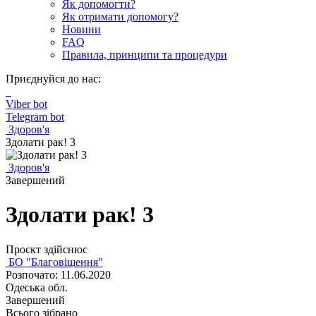
Як допомогти?
Як отримати допомогу?
Новини
FAQ
Правила, принципи та процедури
Приєднуйся до нас:
Viber bot
Telegram bot
Здоров'я
Здолати рак! 3
Здоров'я
Завершений
Здолати рак! 3
Проєкт здійснює
БО "Благовіщення"
Розпочато: 11.06.2020
Одеська обл.
Завершений
Всього зібрано