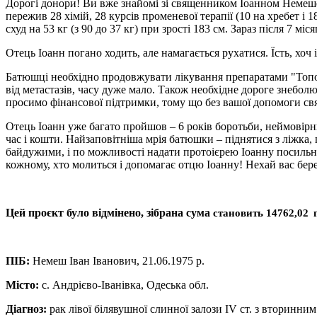
Дорогі донори! Ви вже знайомі зі священником Іоанном Немешем
пережив 28 хімій, 28 курсів променевої терапії (10 на хребет і
схуд на 53 кг (з 90 до 37 кг) при зрості 183 см. Зараз після 7 м
Отець Іоанн погано ходить, але намагається рухатися. Їсть, хоч і
Батюшці необхідно продовжувати лікування препаратами "Топотек
від метастазів, часу дуже мало. Також необхідне дороге знебо
просимо фінансової підтримки, тому що без вашої допомоги свя
Отець Іоанн уже багато пройшов – 6 років боротьби, неймовірни
час і кошти. Найзаповітніша мрія батюшки – піднятися з ліжка
байдужими, і по можливості надати протоієрею Іоанну посильну
кожному, хто молиться і допомагає отцю Іоанну! Нехай вас бер
Цей проєкт було відмінено, зібрана сума
становить
14762,02
г
ПІБ:
Немеш Іван Іванович, 21.06.1975 р.
Місто:
с. Андрієво-Іванівка, Одеська обл.
Діагноз:
рак лівої білявушної слинної залози IV ст. з вторинн