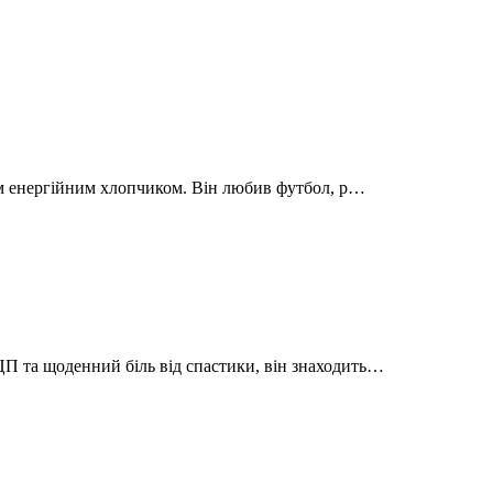
ним енергійним хлопчиком. Він любив футбол, р…
П та щоденний біль від спастики, він знаходить…