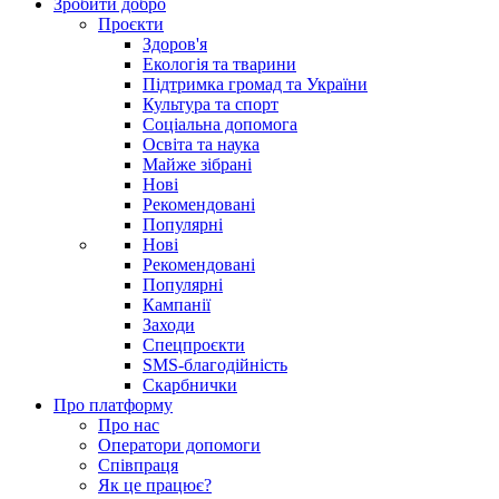
Зробити добро
Проєкти
Здоров'я
Екологія та тварини
Підтримка громад та України
Культура та спорт
Соціальна допомога
Освіта та наука
Майже зібрані
Нові
Рекомендовані
Популярні
Нові
Рекомендовані
Популярні
Кампанії
Заходи
Спецпроєкти
SMS-благодійність
Скарбнички
Про платформу
Про нас
Оператори допомоги
Співпраця
Як це працює?