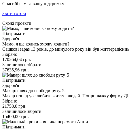
Спасибі вам за вашу підтримку!
Звіти готові
Схожі проєкти
Підтримати
Здоров'я
Мамо, я ще колись зможу ходити?
Сашкові зараз 13 років, до минулого року він був життєрадіс
Зібрано
170264,04
грн.
Залишилось зібрати
37635,96
грн.
Підтримати
Здоров'я
Макар: шлях до свободи руху. 5
Макар понад усе любить життя і людей. Попри важку форму ДЦ
Зібрано
21758,0
грн.
Залишилось зібрати
15400,00
грн.
Підтримати