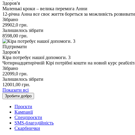
Здоров'я
Маленькі кроки – велика перемога Анни
12-річна Анна все своє життя бореться за можливість розвиват
Зібрано
29902,0
грн.
Залишилось зібрати
8598,00
грн.
Підтримати
Здоров'я
Кіра потребує нашої допомоги. 3
Чотирнадцятирічній Кірі потрібні кошти на новий курс реабіліт
Зібрано
22099,0
грн.
Залишилось зібрати
12001,00
грн.
Показати всі
Зробити добро
Проєкти
Кампанії
Спецпроєкти
SMS-благодійність
Скарбнички