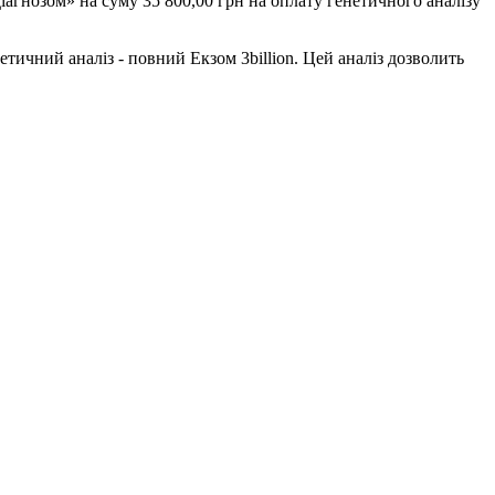
іагнозом» на суму 35 800,00 грн на оплату генетичного аналізу
ичний аналіз - повний Екзом 3billion. Цей аналіз дозволить