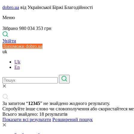
dobro.ua
від Української Біржі Благодійності
Меню
Зібрано 980 034 353 грн
Увійти
Допоможи dobro.ua
uk
Uk
En
За запитом “
12345
” не знайдено жодного результату.
Спробуйте інше слово чи словополучення або скористайтеся м
Всього знайдено:
18
результатів
Показати всі результати
Розширений пошук