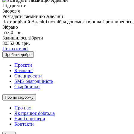
Підтримати
Здоров'я
Розгадати таємницю Аделіни
Чотирирічній Аделіні потрібна допомога в оплаті розширеного
Зібрано
553,0
грн.
Залишилось зібрати
30352,00
грн.
Показати всі
Зробити добро
Проєкти
Кампанії
Спецпроєкти
SMS-благодійність
Скарбнички
Про платформу
Про нас
Як працює dobro.ua
Наші партнери
Контакти