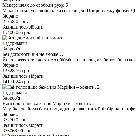
Макар: шлях до свободи руху. 5
Макар понад усе любить життя і людей. Попри важку форму ДЦ
Зібрано
21758,0
грн.
Залишилось зібрати
15400,00
грн.
Підтримати
Здоров'я
Без допомоги він не зможе…
Його життя почалося не з обіймів та спокою, а з боротьби за ко
Зібрано
13328,76
грн.
Залишилось зібрати
14171,24
грн.
Підтримати
Здоров'я
Найголовніше бажання Марійки – ходити. 2
Марійка знайома багатьом, адже це вже п’ятий її збір на платфо
Зібрано
37270,0
грн.
Залишилось зібрати
376066,00
грн.