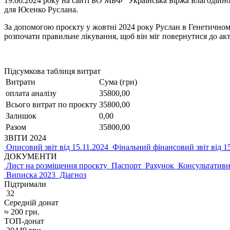
19.06.2024 року на сайті БО МБФ “Українська Біржа Благодійно
для Юсенко Руслана.
За допомогою проєкту у жовтні 2024 року Руслан в Генетичному
розпочати правильне лікування, щоб він міг повернутися до акт
Підсумкова таблиця витрат
Витрати
Сума (грн)
оплата аналізу
35800,00
Всього витрат по проєкту
35800,00
Залишок
0,00
Разом
35800,00
ЗВІТИ 2024
Описовий звіт від 15.11.2024
Фінальний фінансовий звіт від 1
ДОКУМЕНТИ
Лист на розміщення проєкту
Паспорт
Рахунок
Консультативн
Виписка 2023
Діагноз
Підтримали
32
Середній донат
≈
200
грн.
ТОП-донат