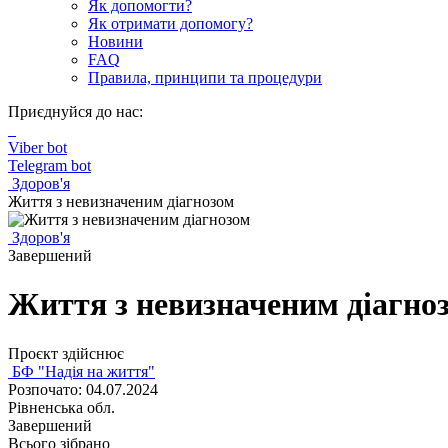
Як допомогти?
Як отримати допомогу?
Новини
FAQ
Правила, принципи та процедури
Приєднуйся до нас:
Viber bot
Telegram bot
Здоров'я
Життя з невизначеним діагнозом
Здоров'я
Завершений
Життя з невизначеним діагно
Проєкт здійснює
БФ "Надія на життя"
Розпочато: 04.07.2024
Рівненська обл.
Завершений
Всього зібрано