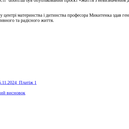
сті” dobro.ua був опублікований проєкт «Життя з невизначеним д
 центрі материнства і дитинства професора Микитенка здав генет
ивного та радісного життя.
5.11.2024
Платіж 1
ий висновок