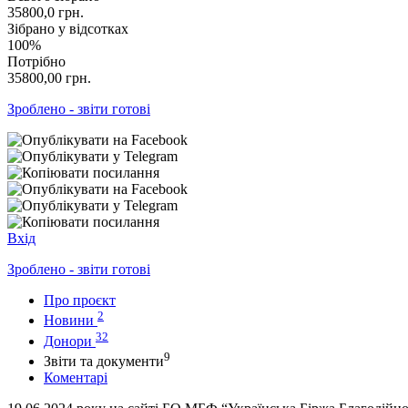
35800,0
грн.
Зібрано у відсотках
100%
Потрібно
35800,00
грн.
Зроблено - звіти готові
Вхід
Зроблено - звіти готові
Про проєкт
2
Новини
32
Донори
9
Звіти та документи
Коментарі