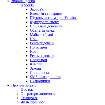
Зробити добро
Проєкти
Здоров'я
Екологія та тварини
Підтримка громад та України
Культура та спорт
Соціальна допомога
Освіта та наука
Майже зібрані
Нові
Рекомендовані
Популярні
Нові
Рекомендовані
Популярні
Кампанії
Заходи
Спецпроєкти
SMS-благодійність
Скарбнички
Про платформу
Про нас
Оператори допомоги
Співпраця
Як це працює?