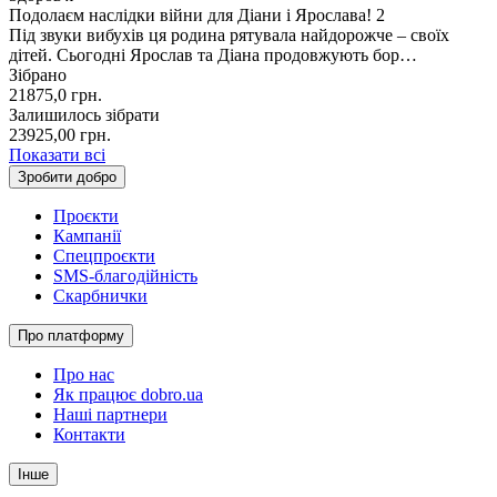
Подолаєм наслідки війни для Діани і Ярослава! 2
Під звуки вибухів ця родина рятувала найдорожче – своїх
дітей. Сьогодні Ярослав та Діана продовжують бор…
Зібрано
21875,0
грн.
Залишилось зібрати
23925,00
грн.
Показати всі
Зробити добро
Проєкти
Кампанії
Спецпроєкти
SMS-благодійність
Скарбнички
Про платформу
Про нас
Як працює dobro.ua
Наші партнери
Контакти
Інше