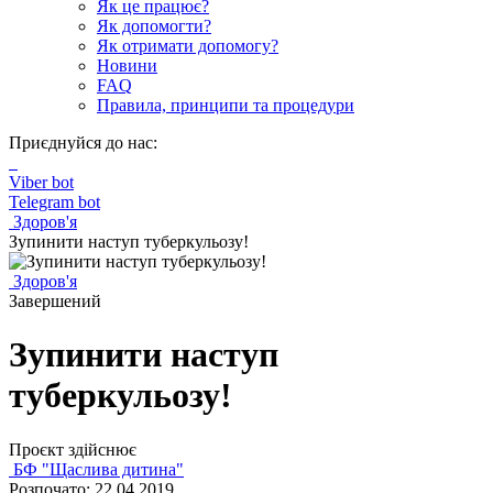
Як це працює?
Як допомогти?
Як отримати допомогу?
Новини
FAQ
Правила, принципи та процедури
Приєднуйся до нас:
Viber bot
Telegram bot
Здоров'я
Зупинити наступ туберкульозу!
Здоров'я
Завершений
Зупинити наступ
туберкульозу!
Проєкт здійснює
БФ "Щаслива дитина"
Розпочато: 22.04.2019