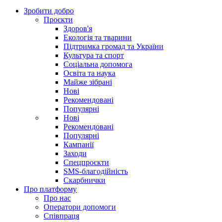
Зробити добро
Проєкти
Здоров'я
Екологія та тварини
Підтримка громад та України
Культура та спорт
Соціальна допомога
Освіта та наука
Майже зібрані
Нові
Рекомендовані
Популярні
Нові
Рекомендовані
Популярні
Кампанії
Заходи
Спецпроєкти
SMS-благодійність
Скарбнички
Про платформу
Про нас
Оператори допомоги
Співпраця