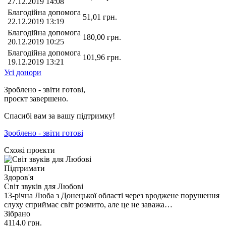
27.12.2019 14:08
Благодійна допомога
51,01
грн.
22.12.2019 13:19
Благодійна допомога
180,00
грн.
20.12.2019 10:25
Благодійна допомога
101,96
грн.
19.12.2019 13:21
Усі донори
Зроблено - звіти готові,
проєкт завершено.
Спасибі вам за вашу підтримку!
Зроблено - звіти готові
Схожі проєкти
Підтримати
Здоров'я
Світ звуків для Любові
13-річна Люба з Донецької області через вроджене порушення
слуху сприймає світ розмито, але це не заважа…
Зібрано
4114,0
грн.