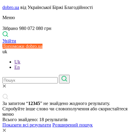
dobro.ua
від Української Біржі Благодійності
Меню
Зібрано 980 072 080 грн
Увійти
Допоможи dobro.ua
uk
Uk
En
За запитом “
12345
” не знайдено жодного результату.
Спробуйте інше слово чи словополучення або скористайтеся
меню
Всього знайдено:
18
результатів
Показати всі результати
Розширений пошук