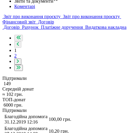
Звіти та документи
Коментарі
Звіт про виконання проєкту
Звіт про виконання проєкту
Фінансовий звіт
Договір
Договір
Рахунок
Платіжне доручення
Видаткова накладна
1
2
Підтримали
149
Середній донат
≈
102
грн.
ТОП-донат
6000
грн.
Підтримали
Благодійна допомога
100,00
грн.
31.12.2019 12:16
Благодійна допомога
10,20
грн.