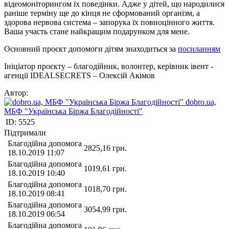
відеомоніторингом їх поведінки. Адже у дітей, що народилися
раніше терміну ще до кінця не сформований організм, а
здорова нервова система – запорука їх повноцінного життя.
Ваша участь стане найкращим подарунком для мене.
Основний проєкт допомоги дітям знаходиться за
посиланням
Ініціатор проєкту – благодійник, волонтер, керівник івент -
агенції IDEALSECRETS – Олексій Акімов
Автор:
dobro.ua,
МБФ "Українська Біржа Благодійності"
ID:
5525
Підтримали
Благодійна допомога
2825,16
грн.
18.10.2019 11:07
Благодійна допомога
1019,61
грн.
18.10.2019 10:40
Благодійна допомога
1018,70
грн.
18.10.2019 08:41
Благодійна допомога
3054,99
грн.
18.10.2019 06:54
Благодійна допомога