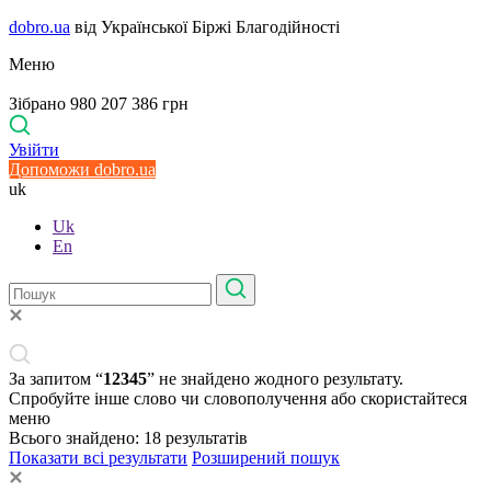
dobro.ua
від Української Біржі Благодійності
Меню
Зібрано 980 207 386 грн
Увійти
Допоможи dobro.ua
uk
Uk
En
За запитом “
12345
” не знайдено жодного результату.
Спробуйте інше слово чи словополучення або скористайтеся
меню
Всього знайдено:
18
результатів
Показати всі результати
Розширений пошук