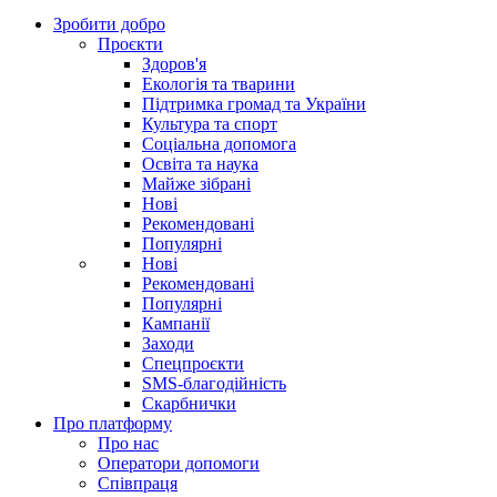
Зробити добро
Проєкти
Здоров'я
Екологія та тварини
Підтримка громад та України
Культура та спорт
Соціальна допомога
Освіта та наука
Майже зібрані
Нові
Рекомендовані
Популярні
Нові
Рекомендовані
Популярні
Кампанії
Заходи
Спецпроєкти
SMS-благодійність
Скарбнички
Про платформу
Про нас
Оператори допомоги
Співпраця