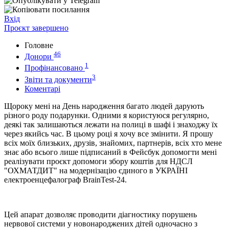
Вхід
Проєкт завершено
Головне
46
Донори
1
Профінансовано
3
Звіти та документи
Коментарі
Щороку мені на День народження багато людей дарують
різного роду подарунки. Одними я користуюся регулярно,
деякі так залишаються лежати на полиці в шафі і знаходжу їх
через якийсь час. В цьому році я хочу все змінити. Я прошу
всіх моїх близьких, друзів, знайомих, партнерів, всіх хто мене
знає або всього лише підписаний в Фейсбук допомогти мені
реалізувати проєкт допомоги збору коштів для НДСЛ
"ОХМАТДИТ" на модернізацію єдиного в УКРАЇНІ
електроенцефалограф BrainTest-24.
Цей апарат дозволяє проводити діагностику порушень
нервової системи у новонароджених дітей одночасно з