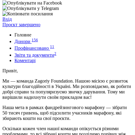
Вхід
Проєкт завершено
Головне
156
Донори
11
Профінансовано
2
Звіти та документи
Коментарі
Привіт,
Ми — команда Zagoriy Foundation. Нашою місією є розвиток
культури благодійності в Україні. Ми розповідаємо, як робити
добрі справи та популяризуємо звичку дарування. Тому ми
вирішили надихнути своїм прикладом вас!
Наша мета в рамках фандрейзингового марафону — зібрати
50 тисяч гривень, щоб підсилити учасників марафону, які
збирають кошти на свої проєкти.
Оскільки кожен член нашої команди опікується різними
проблемами, то всі зібрані кошти ми розділимо порівну між