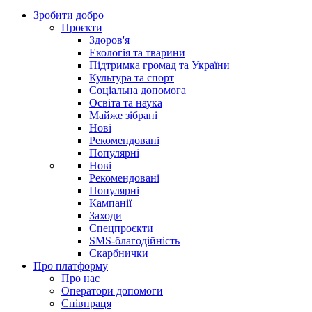
Зробити добро
Проєкти
Здоров'я
Екологія та тварини
Підтримка громад та України
Культура та спорт
Соціальна допомога
Освіта та наука
Майже зібрані
Нові
Рекомендовані
Популярні
Нові
Рекомендовані
Популярні
Кампанії
Заходи
Спецпроєкти
SMS-благодійність
Скарбнички
Про платформу
Про нас
Оператори допомоги
Співпраця