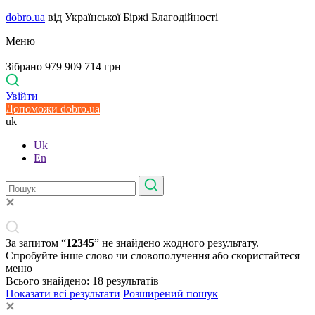
dobro.ua
від Української Біржі Благодійності
Меню
Зібрано 979 909 714 грн
Увійти
Допоможи dobro.ua
uk
Uk
En
За запитом “
12345
” не знайдено жодного результату.
Спробуйте інше слово чи словополучення або скористайтеся
меню
Всього знайдено:
18
результатів
Показати всі результати
Розширений пошук