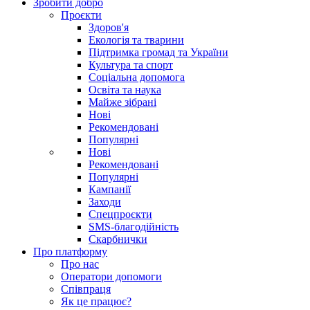
Зробити добро
Проєкти
Здоров'я
Екологія та тварини
Підтримка громад та України
Культура та спорт
Соціальна допомога
Освіта та наука
Майже зібрані
Нові
Рекомендовані
Популярні
Нові
Рекомендовані
Популярні
Кампанії
Заходи
Спецпроєкти
SMS-благодійність
Скарбнички
Про платформу
Про нас
Оператори допомоги
Співпраця
Як це працює?