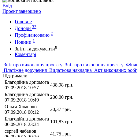
Вхід
Проєкт завершено
Головне
32
Донори
2
Профінансовано
1
Новини
8
Звіти та документи
Коментарі
Звіт про виконання проєкту
Звіт про виконання проєкту
Фінан
Платіжне доручення
Видаткова накладна
Акт виконаних робі
Підтримали
Благодійна допомога
438,98
грн.
07.09.2018 10:57
Благодійна допомога
200,00
грн.
07.09.2018 10:49
Ольга Хоменко
20,37
грн.
07.09.2018 00:12
Благодійна допомога
101,83
грн.
06.09.2018 23:34
сергей чабанов
41,75
грн.
06.09.2018 20:16