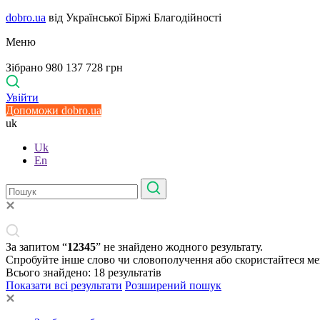
dobro.ua
від Української Біржі Благодійності
Меню
Зібрано 980 137 728 грн
Увійти
Допоможи dobro.ua
uk
Uk
En
За запитом “
12345
” не знайдено жодного результату.
Спробуйте інше слово чи словополучення або скористайтеся м
Всього знайдено:
18
результатів
Показати всі результати
Розширений пошук