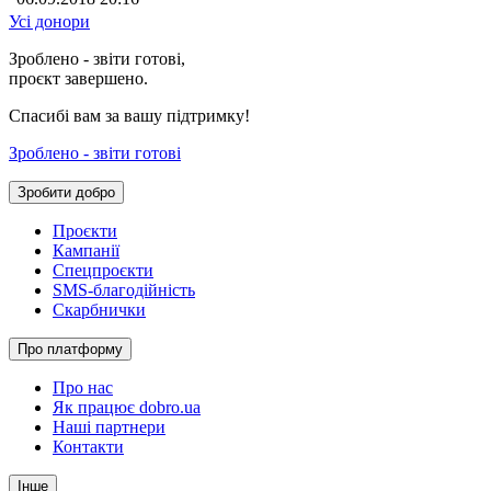
Усі донори
Зроблено - звіти готові,
проєкт завершено.
Спасибі вам за вашу підтримку!
Зроблено - звіти готові
Зробити добро
Проєкти
Кампанії
Спецпроєкти
SMS-благодійність
Скарбнички
Про платформу
Про нас
Як працює dobro.ua
Наші партнери
Контакти
Інше