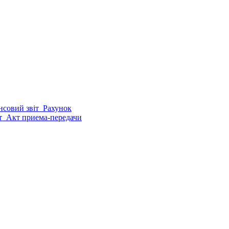
совий звіт
Рахунок
т
Акт приема-передачи