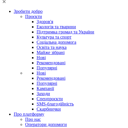
Зробити добро
Проєкти
Здоров'я
Екологія та тварини
Підтримка громад та України
Культура та спорт
Соціальна допомога
Освіта та наука
Майже зібрані
Нові
Рекомендовані
Популярні
Нові
Рекомендовані
Популярні
Кампанії
Заходи
Спецпроєкти
SMS-благодійність
Скарбнички
Про платформу
Про нас
Оператори допомоги