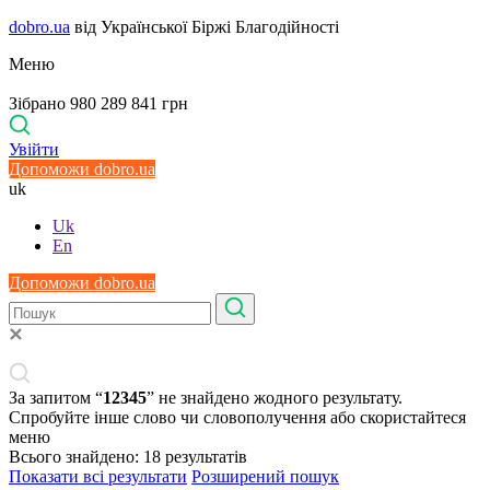
dobro.ua
від Української Біржі Благодійності
Меню
Зібрано 980 289 841 грн
Увійти
Допоможи dobro.ua
uk
Uk
En
Допоможи dobro.ua
За запитом “
12345
” не знайдено жодного результату.
Спробуйте інше слово чи словополучення або скористайтеся
меню
Всього знайдено:
18
результатів
Показати всі результати
Розширений пошук