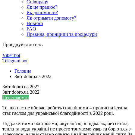
Співпраця
Як це працює?
Як допомогти?
Як отримати допомогу?
Новини
FAQ
Правила, принципи та процедури
Приєднуйся до нас:
Viber bot
Telegram bot
Головна
Звіт dobro.ua 2022
Звіт dobro.ua 2022
Звіт dobro.ua 2022
Переглянути
Те, що нас не вбиває, робить сильнішими – прописна істина
стає гаслом для української благодійності в 2022 році.
Під ракетними обстрілами, окупацією, в підвалах, без світла,
тепла та води українці не просто тримаємо удар та борються з
агресором, а ще й стаємо однією з найщедріших націй світу. За