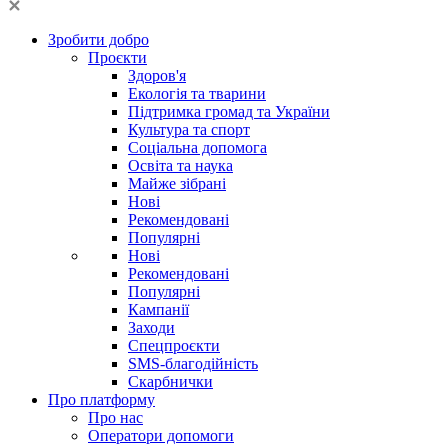
Зробити добро
Проєкти
Здоров'я
Екологія та тварини
Підтримка громад та України
Культура та спорт
Соціальна допомога
Освіта та наука
Майже зібрані
Нові
Рекомендовані
Популярні
Нові
Рекомендовані
Популярні
Кампанії
Заходи
Спецпроєкти
SMS-благодійність
Скарбнички
Про платформу
Про нас
Оператори допомоги