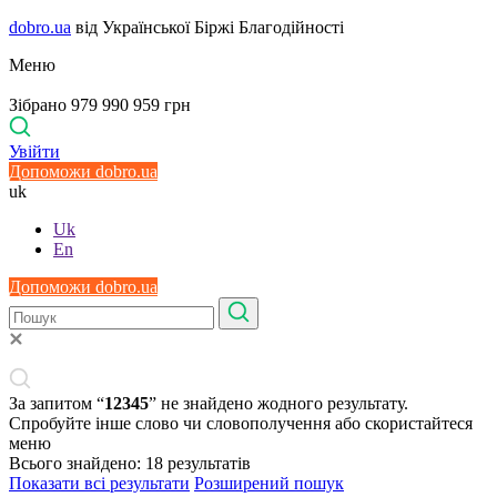
dobro.ua
від Української Біржі Благодійності
Меню
Зібрано 979 990 959 грн
Увійти
Допоможи dobro.ua
uk
Uk
En
Допоможи dobro.ua
За запитом “
12345
” не знайдено жодного результату.
Спробуйте інше слово чи словополучення або скористайтеся
меню
Всього знайдено:
18
результатів
Показати всі результати
Розширений пошук