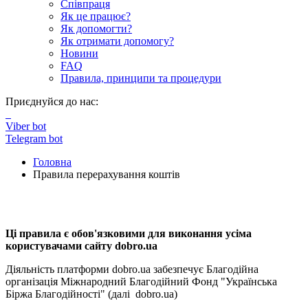
Співпраця
Як це працює?
Як допомогти?
Як отримати допомогу?
Новини
FAQ
Правила, принципи та процедури
Приєднуйся до нас:
Viber bot
Telegram bot
Головна
Правила перерахування коштів
Правила перерахування коштів
Правила перерахування коштів
Ці правила є обов'язковими для виконання усіма
користувачами сайту dobro.ua
Діяльність платформи dobro.ua забезпечує Благодійна
організація Міжнародний Благодійний Фонд "Українська
Біржа Благодійності" (далі dobro.ua)