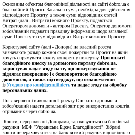
Основним об'єктом благодійної діяльності на сайті dobro.ua є
благодійний Проєкт. Загальна сума, необхідна для здійснення
відповідного Проєкту, а також суми відповідних статей
Витрат (далі - Витрати) кожного Проєкту, подаються
Оператором допомоги - автором Проекту. Оператор допомоги
зобов'язаний подавати правдиву інформацію щодо загальної
суми Проєкту та сум відповідних Витрат кожного Проєкту.
Користувачі сайту (далі - Донори) на власний розсуд
визначають розмір кожної своєї пожертви та Проєкт на який
хочуть спрямувати кожну конкретну пожертву.
При оплаті
благодійного внеску за допомогою порталу dobro.ua,
користувач надає згоду на те, що пожертвування не
підлягає поверненню і є безповоротною благодійною
допомогою, а також підтверджує, що ознайомлений
із
Угодою про конфіденційність
та надає згоду на обробку
персональних даних.
По завершенні виконання Проекту Оператор допомоги
зобов'язаний надати детальний звіт про використання коштів,
отриманих через dobro.ua.
Кошти, перераховані Донорами, зараховуються на банківські
рахунки МБФ "Українська Біржа Благодійності". Зібрані
кошти перераховуються на банківський рахунок відповідного