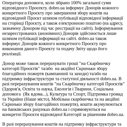
Оператора допомоги, коли зібрано 100% загальної суми
відповідного Проєекту. dobro.ua інформує Донорів кожного
конкретного Проєкту про завершення збору коштів на
відповідний Проєкт шляхом публікації відповідної інформації
на сторінці Проєкту, а також електронною поштою (на адресу,
зазначену Донором під час реєстрації на сайті). Інформування
незареєстрованих (анонімних) Донорів здійснюється лише
шляхом публікації інформації на сайті. dobro.ua також
інформує Донорів кожного конкретного Проєкту про
виконання даного Проекту та подачу Звіту щодо його
реалізації.
Донор може також перерахувати гроші "на Скарбничку
категорії Проєктів" та/або на акційні Скриньки збору
благодійних пожертв (кампанииіі та заходи) та/або на
підтримку інфраструктури та статутної діяльності dobro.ua. В
разі перерахування коштів "на Скарбничку категорії Проєктів"
(Здоров'я, Освіта та наука, Екологія і Тварини, Соціальна
допомога (Як вдома...), Культура та Спорт, Підтримка громад
та України (Наше місто), Мобільна скарбничка та на акційні
Скриньки збору благодійних пожертв), кошти акумулюються
на банківських рахунках dobro.ua і спрямовуються на
конкретні Проєкти відповідної Категорії за рішенням dobro.ua.
В разі перерахування коштів на підтримку інфраструктури та