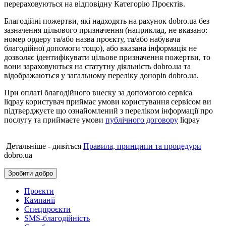
перераховуються на відповідну Категорію Проєктів.
Благодійні пожертви, які надходять на рахунок dobro.ua без
зазначення цільового призначення (наприклад, не вказано:
номер ордеру та/або назва проєкту, та/або набувача
благодійної допомоги тощо), або вказана інформація не
дозволяє ідентифікувати цільове призначення пожертви, то
вони зараховуються на статутну діяльність dobro.ua та
відображаються у загальному переліку донорів dobro.ua.
При оплаті благодійного внеску за допомогою сервіса
liqpay користувач приймає умови користування сервісом ви
підтверджуєте що ознайомлений з переліком інформації про
послугу та приймаєте умови
публічного договору
liqpay
Детальніше - дивіться
Правила, принципи та процедури
dobro.ua
Зробити добро
Проєкти
Кампанії
Спецпроєкти
SMS-благодійність