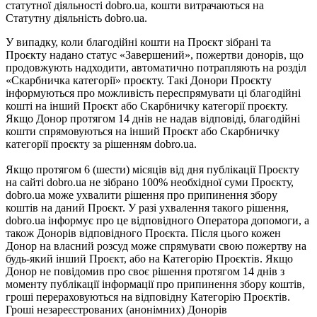
статутної діяльності dobro.ua, кошти витрачаються на
Статутну діяльність dobro.ua.
У випадку, коли благодійні кошти на Проєкт зібрані та
Проєкту надано статус «Завершений», пожертви донорів, що
продовжують надходити, автоматично потрапляють на розділ
«Скарбничка категорії» проєкту. Такі Донори Проєкту
інформуються про можливість переспрямувати ці благодійні
кошті на інший Проєкт або Скарбничку категорії проєкту.
Якщо Донор протягом 14 днів не надав відповіді, благодійні
кошти спрямовуються на інший Проєкт або Скарбничку
категорії проєкту за рішенням dobro.ua.
Якщо протягом 6 (шести) місяців від дня публікації Проєкту
на сайті dobro.ua не зібрано 100% необхідної суми Проєкту,
dobro.ua може ухвалити рішення про припинення збору
коштів на даний Проєкт. У разі ухвалення такого рішення,
dobro.ua інформує про це відповідного Оператора допомоги, а
також Донорів відповідного Проєкта. Після цього кожен
Донор на власний розсуд може спрямувати свою пожертву на
будь-який інший Проєкт, або на Категорію Проєктів. Якщо
Донор не повідомив про своє рішення протягом 14 днів з
моменту публікації інформації про припинення збору коштів,
гроші перераховуються на відповідну Категорію Проєктів.
Гроші незареєстрованих (анонімних) Донорів