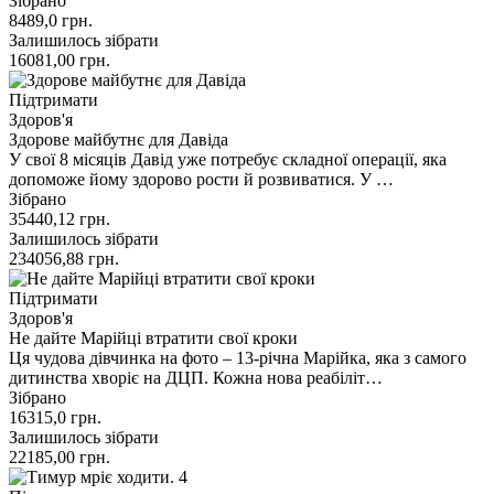
Зібрано
8489,0
грн.
Залишилось зібрати
16081,00
грн.
Підтримати
Здоров'я
Здорове майбутнє для Давіда
У свої 8 місяців Давід уже потребує складної операції, яка
допоможе йому здорово рости й розвиватися. У …
Зібрано
35440,12
грн.
Залишилось зібрати
234056,88
грн.
Підтримати
Здоров'я
Не дайте Марійці втратити свої кроки
Ця чудова дівчинка на фото – 13-річна Марійка, яка з самого
дитинства хворіє на ДЦП. Кожна нова реабіліт…
Зібрано
16315,0
грн.
Залишилось зібрати
22185,00
грн.