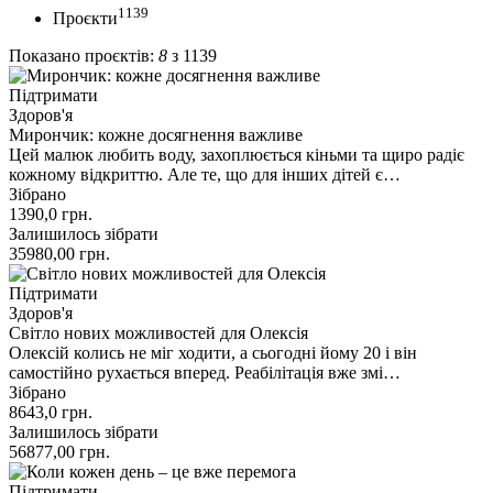
1139
Проєкти
Показано проєктів:
8
з 1139
Підтримати
Здоров'я
Мирончик: кожне досягнення важливе
Цей малюк любить воду, захоплюється кіньми та щиро радіє
кожному відкриттю. Але те, що для інших дітей є…
Зібрано
1390,0
грн.
Залишилось зібрати
35980,00
грн.
Підтримати
Здоров'я
Світло нових можливостей для Олексія
Олексій колись не міг ходити, а сьогодні йому 20 і він
самостійно рухається вперед. Реабілітація вже змі…
Зібрано
8643,0
грн.
Залишилось зібрати
56877,00
грн.
Підтримати