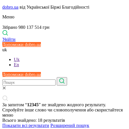
dobro.ua
від Української Біржі Благодійності
Меню
Зібрано 980 137 514 грн
Увійти
Допоможи dobro.ua
uk
Uk
En
Допоможи dobro.ua
За запитом “
12345
” не знайдено жодного результату.
Спробуйте інше слово чи словополучення або скористайтеся
меню
Всього знайдено:
18
результатів
Показати всі результати
Розширений пошук