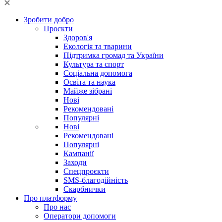
Зробити добро
Проєкти
Здоров'я
Екологія та тварини
Підтримка громад та України
Культура та спорт
Соціальна допомога
Освіта та наука
Майже зібрані
Нові
Рекомендовані
Популярні
Нові
Рекомендовані
Популярні
Кампанії
Заходи
Спецпроєкти
SMS-благодійність
Скарбнички
Про платформу
Про нас
Оператори допомоги