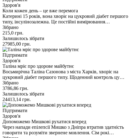
Здоров'я
Коли кожен день – це вже перемога
Катерині 15 років, вона хворіє на цукровий діабет першого
типу, інсулінозалежна. Це постійні вимірювання…
Зібрано
215,0
грн.
Залишилось зібрати
27985,00
грн.
Підтримати
Здоров'я
Таліна мріє про здорове майбутнє
Восьмирічна Таліна Сазонова з міста Харків, хворіє на
цукровий діабет першого типу. Щоденний контроль цу…
Зібрано
3786,86
грн.
Залишилось зібрати
24413,14
грн.
Підтримати
Здоров'я
Допоможемо Мишкові рухатися вперед
Через напади епілепсії Мишко з Дніпра втратив здатність
говорити та розуміти звернене мовлення. Сім рокі…