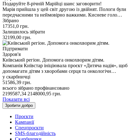
Подаруйте 8-річній Марійці шанс заговорити!
Марія прийшла у цей світ другою із двійнят. Пологи були
передчасними та неймовірно важкими. Кисневе голо…
Зібрано
17351,0
грн.
Залишилось зібрати
32199,00
грн.
Підтримати
Здоров'я
Київський регіон. Допомога онкохворим дітям.
Компанія Київстар ініціювала проєкт «Дитяча надія», щоб
допомагати дітям з хворобами серця та онкологічн…
у скарбничці
51586,39
грн.
всього зібрано
профінансовано
2199587,34
2148000,95
грн.
Показати всі
Зробити добро
Проєкти
Кампанії
Спецпроєкти
SMS-благодійність
Скарбнички