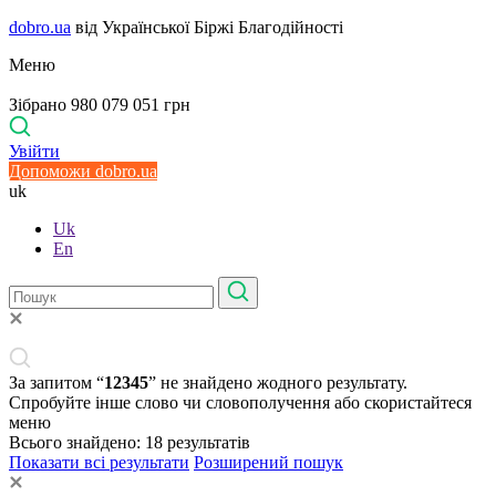
dobro.ua
від Української Біржі Благодійності
Меню
Зібрано 980 079 051 грн
Увійти
Допоможи dobro.ua
uk
Uk
En
За запитом “
12345
” не знайдено жодного результату.
Спробуйте інше слово чи словополучення або скористайтеся
меню
Всього знайдено:
18
результатів
Показати всі результати
Розширений пошук