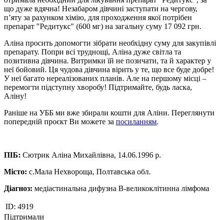
що дуже вдячна! Незабаром дівчині заступати на чергову,
п’яту за рахунком хімію, для проходження якої потрібен
препарат "Редитукс" (600 мг) на загальну суму 17 092 грн.
Аліна просить допомогти зібрати необхідну суму для закупівлі
препарату. Попри всі труднощі, Аліна дуже світла та
позитивна дівчина. Витримки їй не позичати, та й характер у
неї бойовий. Ця чудова дівчина вірить у те, що все буде добре!
У неї багато нереалізованих планів. Але на першому місці –
перемогти підступну хворобу! Підтримайте, будь ласка,
Аліну!
Раніше на УББ ми вже збирали кошти для Аліни. Переглянути
попередній проєкт Ви можете за
посиланням
.
ПІБ:
Сютрик Аліна Михайлівна, 14.06.1996 р.
Місто:
с.Мала Нехвороща, Полтавська обл.
Діагноз:
медіастинальна дифузна В-великоклітинна лімфома
ID:
4919
Підтримали