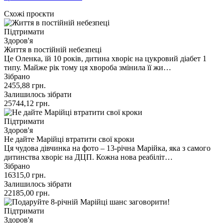
Схожі проєкти
Підтримати
Здоров'я
Життя в постійній небезпеці
Це Оленка, їй 10 років, дитина хворіє на цукровий діабет 1
типу. Майже рік тому ця хвороба змінила її жи…
Зібрано
2455,88
грн.
Залишилось зібрати
25744,12
грн.
Підтримати
Здоров'я
Не дайте Марійці втратити свої кроки
Ця чудова дівчинка на фото – 13-річна Марійка, яка з самого
дитинства хворіє на ДЦП. Кожна нова реабіліт…
Зібрано
16315,0
грн.
Залишилось зібрати
22185,00
грн.
Підтримати
Здоров'я