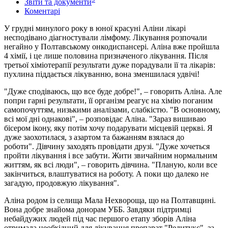
Звіти та документи
Коментарі
У грудні минулого року в юної красуні Аліни лікарі
несподівано діагностували лімфому. Лікування розпочали
негайно у Полтавському онкодиспансері. Аліна вже пройшла
4 хімії, і це лише половина призначеного лікування. Після
третьої хіміотерапії результати дуже порадували її та лікарів:
пухлина піддається лікуванню, вона зменшилася удвічі!
"Дуже сподіваюсь, що все буде добре!", – говорить Аліна. Але
попри гарні результати, її організм реагує на хімію поганим
самопочуттям, низькими аналізами, слабкістю. "В основному,
всі мої дні однакові", – розповідає Аліна. "Зараз вишиваю
бісером ікону, яку потім хочу подарувати місцевій церкві. Я
дуже заохотилася, з азартом та бажанням взялася до
роботи". Дівчину заходять провідати друзі. "Дуже хочеться
пройти лікування і все забути. Жити звичайним нормальним
життям, як всі люди", – говорить дівчина. "Планую, коли все
закінчиться, влаштуватися на роботу. А поки що далеко не
загадую, продовжую лікування".
Аліна родом із селища Мала Нехвороща, що на Полтавщині.
Вона добре знайома донорам УББ. Завдяки підтримці
небайдужих людей під час першого етапу зборів Аліна
отримала необхідний для лікування препарат "Редитукс", за