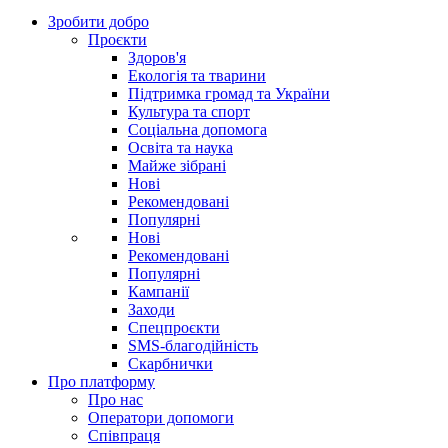
Зробити добро
Проєкти
Здоров'я
Екологія та тварини
Підтримка громад та України
Культура та спорт
Соціальна допомога
Освіта та наука
Майже зібрані
Нові
Рекомендовані
Популярні
Нові
Рекомендовані
Популярні
Кампанії
Заходи
Спецпроєкти
SMS-благодійність
Скарбнички
Про платформу
Про нас
Оператори допомоги
Співпраця