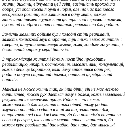
жити, дихати, відчувати цей світ, вагітність проходила
добре, усі обстеження були в нормі, але під час планового
кесаревого розтину все змінилося в одну мить, важке
гіпоксично ішемічне ураження центральної нервової системи,
судомний синдром стали страшною реальністю для родини.
Замість маминих обіймів були холодні стіни реанімації,
замість колискової звук апаратів, три тижні між життям і
смертю, штучна вентиляція легень, кома, зондове годування, і
безкінечний страх у серці батьків.
З трьох місяців життя Максим постійно проходить
реабілітацію, лікарні, обстеження, масажі, ліки, консультації,
кожен день це боротьба, коли йому виповнився один рік,
родина почула страшний діагноз, дитячий церебральний
параліч.
Максим не може жити так, як інші діти, він не має легкого
дитинства, кожен рух дається йому з болем, кожен маленький
результат це величезна праця. Рідне місто не має
можливостей для лікування таких дітей, тому родина
змушена постійно їздити в інші міста, залишаючи дім,
витрачаючи всі сили і всі кошти, За два роки сім’я вичерпала
всі свої ресурси, але вони не мають права зупинитися, бо
кожен курс реабілітації дає надію, дає шанс, дає маленькі