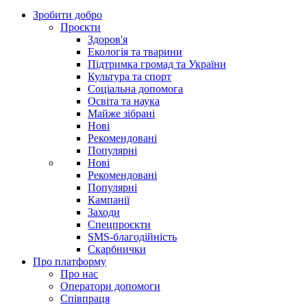
Зробити добро
Проєкти
Здоров'я
Екологія та тварини
Підтримка громад та України
Культура та спорт
Соціальна допомога
Освіта та наука
Майже зібрані
Нові
Рекомендовані
Популярні
Нові
Рекомендовані
Популярні
Кампанії
Заходи
Спецпроєкти
SMS-благодійність
Скарбнички
Про платформу
Про нас
Оператори допомоги
Співпраця