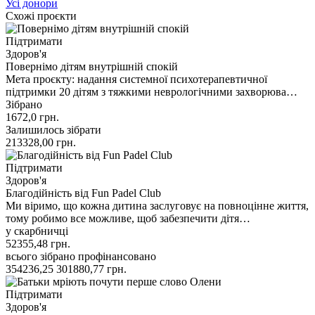
Усі донори
Схожі проєкти
Підтримати
Здоров'я
Повернімо дітям внутрішній спокій
Мета проєкту: надання системної психотерапевтичної
підтримки 20 дітям з тяжкими неврологічними захворюва…
Зібрано
1672,0
грн.
Залишилось зібрати
213328,00
грн.
Підтримати
Здоров'я
Благодійність від Fun Padel Club
Ми віримо, що кожна дитина заслуговує на повноцінне життя,
тому робимо все можливе, щоб забезпечити дітя…
у скарбничці
52355,48
грн.
всього зібрано
профінансовано
354236,25
301880,77
грн.
Підтримати
Здоров'я