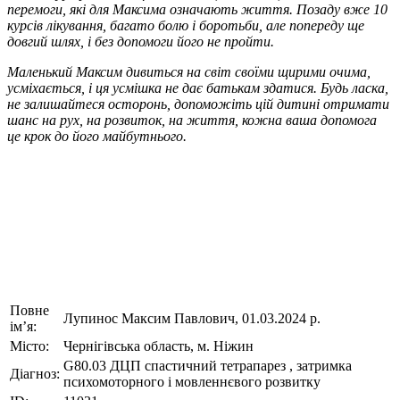
перемоги, які для Максима означають життя. Позаду вже 10
курсів лікування, багато болю і боротьби, але попереду ще
довгий шлях, і без допомоги його не пройти.
Маленький Максим дивиться на світ своїми щирими очима,
усміхається, і ця усмішка не дає батькам здатися. Будь ласка,
не залишайтеся осторонь, допоможіть цій дитині отримати
шанс на рух, на розвиток, на життя, кожна ваша допомога
це крок до його майбутнього.
Повне
Лупинос Максим Павлович, 01.03.2024 р.
ім’я:
Місто:
Чернігівська область, м. Ніжин
G80.03 ДЦП спастичний тетрапарез , затримка
Діагноз:
психомоторного і мовленнєвого розвитку