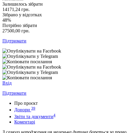
Залишилось зібрати
14171,24
грн.
Зібрано у відсотках
48%
Потрібно зібрати
27500,00
грн.
Підтримати
Вхід
Підтримати
Про проєкт
39
Донори
4
Звіти та документи
Коментарі
З самого народження ця маленька дитина бореться за право