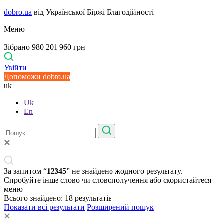
dobro.ua
від Української Біржі Благодійності
Меню
Зібрано 980 201 960 грн
Увійти
Допоможи dobro.ua
uk
Uk
En
За запитом “
12345
” не знайдено жодного результату.
Спробуйте інше слово чи словополучення або скористайтеся
меню
Всього знайдено:
18
результатів
Показати всі результати
Розширений пошук