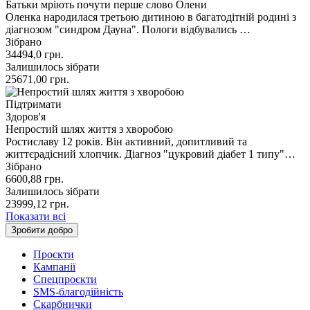
Батьки мріють почути перше слово Олени
Оленка народилася третьою дитиною в багатодітній родині з
діагнозом "синдром Дауна". Пологи відбувались …
Зібрано
34494,0
грн.
Залишилось зібрати
25671,00
грн.
Підтримати
Здоров'я
Непростий шлях життя з хворобою
Ростиславу 12 років. Він активний, допитливий та
життєрадісний хлопчик. Діагноз "цукровий діабет 1 типу"…
Зібрано
6600,88
грн.
Залишилось зібрати
23999,12
грн.
Показати всі
Зробити добро
Проєкти
Кампанії
Спецпроєкти
SMS-благодійність
Скарбнички