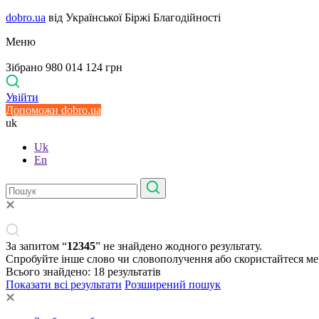
dobro.ua
від Української Біржі Благодійності
Меню
Зібрано 980 014 124 грн
Увійти
Допоможи dobro.ua
uk
Uk
En
За запитом “
12345
” не знайдено жодного результату.
Спробуйте інше слово чи словополучення або скористайтеся м
Всього знайдено:
18
результатів
Показати всі результати
Розширений пошук