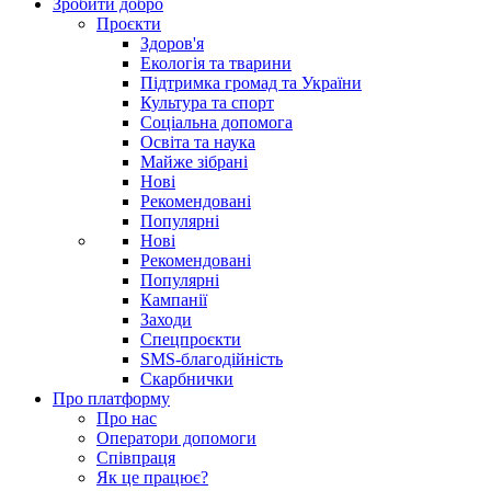
Зробити добро
Проєкти
Здоров'я
Екологія та тварини
Підтримка громад та України
Культура та спорт
Соціальна допомога
Освіта та наука
Майже зібрані
Нові
Рекомендовані
Популярні
Нові
Рекомендовані
Популярні
Кампанії
Заходи
Спецпроєкти
SMS-благодійність
Скарбнички
Про платформу
Про нас
Оператори допомоги
Співпраця
Як це працює?