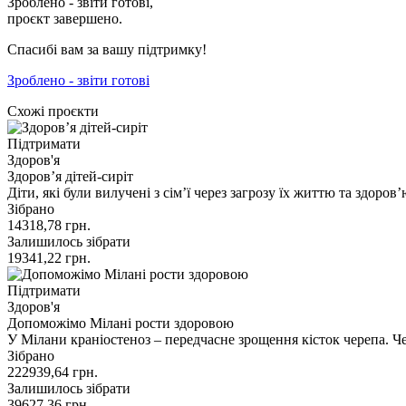
Зроблено - звіти готові,
проєкт завершено.
Спасибі вам за вашу підтримку!
Зроблено - звіти готові
Схожі проєкти
Підтримати
Здоров'я
Здоров’я дітей-сиріт
Діти, які були вилучені з сім’ї через загрозу їх життю та здоров
Зібрано
14318,78
грн.
Залишилось зібрати
19341,22
грн.
Підтримати
Здоров'я
Допоможімо Мілані рости здоровою
У Мілани краніостеноз – передчасне зрощення кісток черепа. Ч
Зібрано
222939,64
грн.
Залишилось зібрати
39627,36
грн.