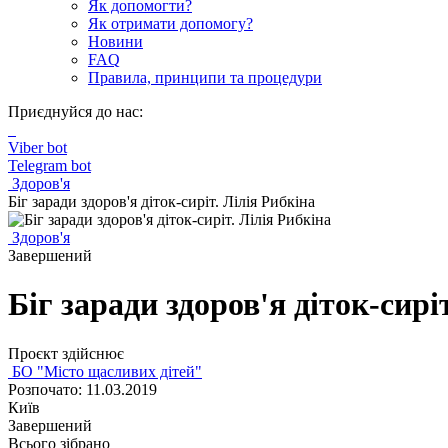
Як допомогти?
Як отримати допомогу?
Новини
FAQ
Правила, принципи та процедури
Приєднуйся до нас:
Viber bot
Telegram bot
Здоров'я
Біг заради здоров'я діток-сиріт. Лілія Рибкіна
Здоров'я
Завершений
Біг заради здоров'я діток-сирі
Проєкт здійснює
БО "Місто щасливих дітей"
Розпочато: 11.03.2019
Київ
Завершений
Всього зібрано