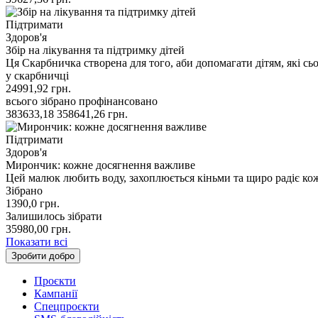
Підтримати
Здоров'я
Збір на лікування та підтримку дітей
Ця Скарбничка створена для того, аби допомагати дітям, які 
у скарбничці
24991,92
грн.
всього зібрано
профінансовано
383633,18
358641,26
грн.
Підтримати
Здоров'я
Мирончик: кожне досягнення важливе
Цей малюк любить воду, захоплюється кіньми та щиро радіє ко
Зібрано
1390,0
грн.
Залишилось зібрати
35980,00
грн.
Показати всі
Зробити добро
Проєкти
Кампанії
Спецпроєкти