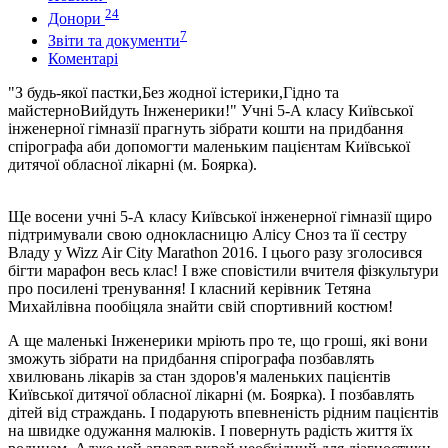
24
Донори
7
Звіти та документи
Коментарі
"З будь-якої пастки,Без жодної істерики,Гідно та
майстерноВийдуть Інженерики!" Учні 5-А класу Київської
інженерної гімназії прагнуть зібрати кошти на придбання
спірографа аби допомогти маленьким пацієнтам Київської
дитячої обласної лікарні (м. Боярка).
Ще восени учні 5-А класу Київської інженерної гімназії щиро
підтримували свою однокласницю Алісу Сноз та її сестру
Владу у Wizz Air City Marathon 2016. І цього разу зголосився
бігти марафон весь клас! І вже сповістили вчителя фізкультури
про посилені тренування! І класний керівник Тетяна
Михайлівна пообіцяла знайти свій спортивний костюм!
А ще маленькі Інженерики мріють про те, що гроші, які вони
зможуть зібрати на придбання спірографа позбавлять
хвилювань лікарів за стан здоров'я маленьких пацієнтів
Київської дитячої обласної лікарні (м. Боярка). І позбавлять
дітей від страждань. І подарують впевненість рідним пацієнтів
на швидке одужання малюків. І повернуть радість життя їх