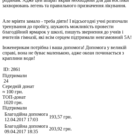
родинам. Адже цей апарат вкрай необхідний для діагностики
захворювань легень та правильного призначення лікування.
Але мріяти замало - треба діяти! І відсьогодні учні розпочали
тренування до пробігу, шукають можливість провести
благодійний ярмарок у школі, пишуть звернення до учнів і
вчителів гімназії, які всім серцем підтримали невгамовний 5А!
Інженерикам потрібна і ваша допомога! Допомога у великій
справі, вона не буває маленькою, адже океан починається з
краплини води!
ID:
2861
Підтримали
24
Середній донат
≈
100
грн.
ТОП-донат
1020
грн.
Підтримали
Благодійна допомога
193,57
грн.
12.04.2017 17:03
Благодійна допомога
203,92
грн.
09.04.2017 18:35