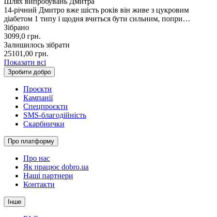
Шлях випробувань Дмитра
14-річний Дмитро вже шість років він живе з цукровим
діабетом 1 типу і щодня вчиться бути сильним, попри…
Зібрано
3099,0
грн.
Залишилось зібрати
25101,00
грн.
Показати всі
Зробити добро
Проєкти
Кампанії
Спецпроєкти
SMS-благодійність
Скарбнички
Про платформу
Про нас
Як працює dobro.ua
Наші партнери
Контакти
Інше