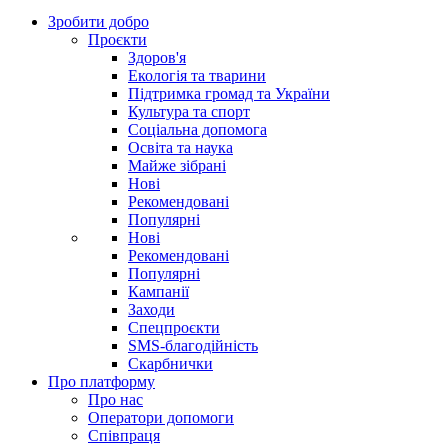
Зробити добро
Проєкти
Здоров'я
Екологія та тварини
Підтримка громад та України
Культура та спорт
Соціальна допомога
Освіта та наука
Майже зібрані
Нові
Рекомендовані
Популярні
Нові
Рекомендовані
Популярні
Кампанії
Заходи
Спецпроєкти
SMS-благодійність
Скарбнички
Про платформу
Про нас
Оператори допомоги
Співпраця