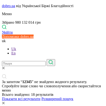
dobro.ua
від Української Біржі Благодійності
Меню
Зібрано 980 132 014 грн
Увійти
Допоможи dobro.ua
uk
Uk
En
За запитом “
12345
” не знайдено жодного результату.
Спробуйте інше слово чи словополучення або скористайтеся
меню
Всього знайдено:
18
результатів
Показати всі результати
Розширений пошук