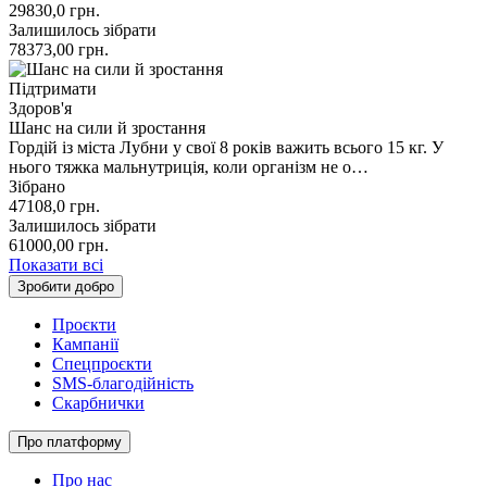
29830,0
грн.
Залишилось зібрати
78373,00
грн.
Підтримати
Здоров'я
Шанс на сили й зростання
Гордій із міста Лубни у свої 8 років важить всього 15 кг. У
нього тяжка мальнутриція, коли організм не о…
Зібрано
47108,0
грн.
Залишилось зібрати
61000,00
грн.
Показати всі
Зробити добро
Проєкти
Кампанії
Спецпроєкти
SMS-благодійність
Скарбнички
Про платформу
Про нас