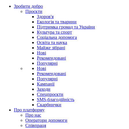
Зробити добро
Проєкти
Здоров'я
Екологія та тварини
Підтримка громад та України
Культура та спорт
Соціальна допомога
Освіта та наука
Майже зібрані
Нові
Рекомендовані
Популярні
Нові
Рекомендовані
Популярні
Кампанії
Заходи
Спецпроєкти
SMS-благодійність
Скарбнички
Про платформу
Про нас
Оператори допомоги
Співпраця