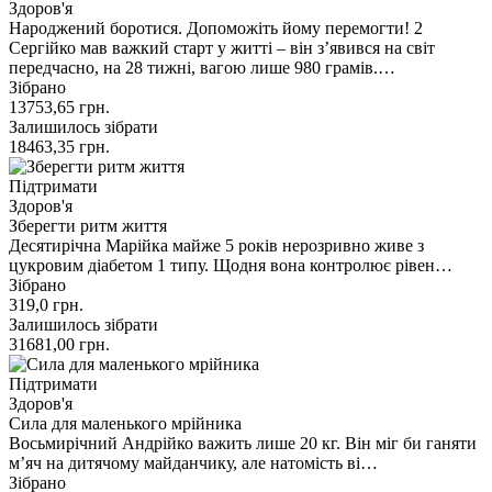
Здоров'я
Народжений боротися. Допоможіть йому перемогти! 2
Сергійко мав важкий старт у житті – він з’явився на світ
передчасно, на 28 тижні, вагою лише 980 грамів.…
Зібрано
13753,65
грн.
Залишилось зібрати
18463,35
грн.
Підтримати
Здоров'я
Зберегти ритм життя
Десятирічна Марійка майже 5 років нерозривно живе з
цукровим діабетом 1 типу. Щодня вона контролює рівен…
Зібрано
319,0
грн.
Залишилось зібрати
31681,00
грн.
Підтримати
Здоров'я
Сила для маленького мрійника
Восьмирічний Андрійко важить лише 20 кг. Він міг би ганяти
мʼяч на дитячому майданчику, але натомість ві…
Зібрано