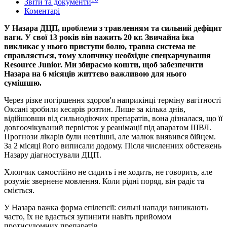
Звіти та документи
Коментарі
У Назара ДЦП, проблеми з травленням та сильний дефіцит
ваги. У свої 13 років він важить 20 кг. Звичайна їжа
викликає у нього приступи болю, травна система не
справляється, тому хлопчику необхідне спецхарчування
Resource Junior. Ми збираємо кошти, щоб забезпечити
Назара на 6 місяців життєво важливою для нього
сумішшю.
Через різке погіршення здоров'я наприкінці терміну вагітності
Оксані зробили кесарів розтин. Лише за кілька днів,
відійшовши від сильнодіючих препаратів, вона дізналася, що її
довгоочікуваний первісток у реанімації під апаратом ШВЛ.
Прогнози лікарів були невтішні, але малюк виявився бійцем.
За 2 місяці його виписали додому. Після численних обстежень
Назару діагностували ДЦП.
Хлопчик самостійно не сидить і не ходить, не говорить, але
розуміє звернене мовлення. Коли рідні поряд, він радіє та
сміється.
У Назара важка форма епілепсії: сильні напади виникають
часто, їх не вдається зупинити навіть прийомом
протисудомних препаратів.