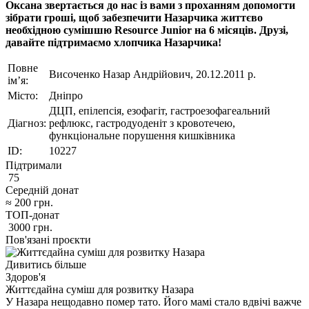
Оксана звертається до нас із вами з проханням допомогти
зібрати гроші, щоб забезпечити Назарчика життєво
необхідною сумішшю Resource Junior на 6 місяців. Друзі,
давайте підтримаємо хлопчика Назарчика!
Повне
Височенко Назар Андрійович, 20.12.2011 р.
ім’я:
Місто:
Дніпро
ДЦП, епілепсія, езофагіт, гастроезофагеальний
Діагноз:
рефлюкс, гастродуоденіт з кровотечею,
функціональне порушення кишківника
ID:
10227
Підтримали
75
Середній донат
≈
200
грн.
ТОП-донат
3000
грн.
Пов'язані проєкти
Дивитись більше
Здоров'я
Життєдайна суміш для розвитку Назара
У Назара нещодавно помер тато. Його мамі стало вдвічі важче