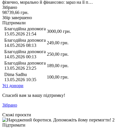
фізично, морально й фінансово: зараз на її п…
Зібрано
98739,66
грн.
Збір завершено
Підтримали
Благодійна допомога
3000,00
грн.
15.05.2026 21:54
Благодійна допомога
249,00
грн.
14.05.2026 08:13
Благодійна допомога
250,00
грн.
14.05.2026 00:13
Благодійна допомога
189,00
грн.
13.05.2026 23:25
Dima Sadhu
100,00
грн.
13.05.2026 10:35
Усі донори
Спасибі вам за вашу підтримку!
Зібрано
Схожі проєкти
Підтримати