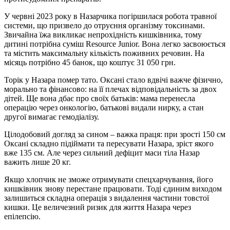
У червні 2023 року в Назарчика погіршилася робота травної
системи, що призвело до отруєння організму токсинами.
Звичайна їжа викликає непрохідність кишківника, тому
дитині потрібна суміш Resource Junior. Вона легко засвоюється
та містить максимальну кількість поживних речовин. На
місяць потрібно 45 банок, що коштує 31 050 грн.
Торік у Назара помер тато. Оксані стало вдвічі важче фізично,
морально та фінансово: на її плечах відповідальність за двох
дітей. Ще вона дбає про своїх батьків: мама перенесла
операцію через онкологію, батькові видали нирку, а стан
другої вимагає гемодіалізу.
Цілодобовий догляд за сином – важка праця: при зрості 150 см
Оксані складно підіймати та пересувати Назара, зріст якого
вже 135 см. Але через сильний дефіцит маси тіла Назар
важить лише 20 кг.
Якщо хлопчик не зможе отримувати спецхарчування, його
кишківник знову перестане працювати. Тоді єдиним виходом
залишиться складна операція з видалення частини товстої
кишки. Це величезний ризик для життя Назара через
епілепсію.