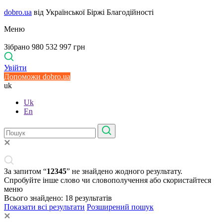
dobro.ua
від Української Біржі Благодійності
Меню
Зібрано 980 532 997 грн
Увійти
Допоможи dobro.ua
uk
Uk
En
За запитом “
12345
” не знайдено жодного результату.
Спробуйте інше слово чи словополучення або скористайтеся
меню
Всього знайдено:
18
результатів
Показати всі результати
Розширений пошук