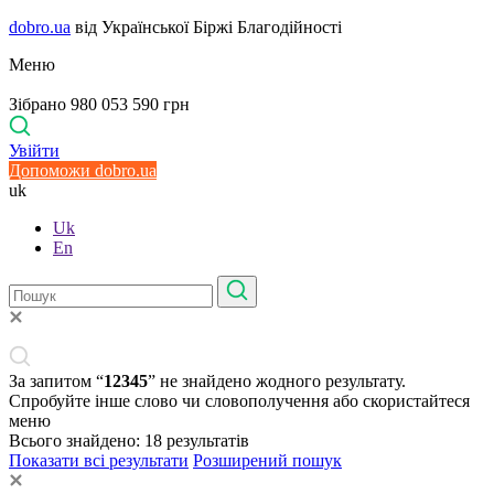
dobro.ua
від Української Біржі Благодійності
Меню
Зібрано 980 053 590 грн
Увійти
Допоможи dobro.ua
uk
Uk
En
За запитом “
12345
” не знайдено жодного результату.
Спробуйте інше слово чи словополучення або скористайтеся
меню
Всього знайдено:
18
результатів
Показати всі результати
Розширений пошук