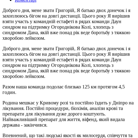
Доброго дня, мене звати Григорій, Я батько двох донечок і я
захоплююсь бігом на довгі дистанції. Цього року Я вирішив
взяти участь у командній естафеті в рядах команди Даун
синдром на підтримку Огороднікова Колі, хлопець з
синдромом Дана, якій вже понад рік веде боротьбу з тяжкою
хворобою лейкозом.
Доброго дня, мене звати Григорій, Я батько двох донечок і я
захоплююсь бігом на довгі дистанції. Цього року Я вирішив
взяти участь у командній естафеті в рядах команди Даун
синдром на підтримку Огороднікова Колі, хлопець з
синдромом Дана, якій вже понад рік веде боротьбу з тяжкою
хворобою лейкозом.
Разом наша команда подолає близько 125 км протягом 4,5
годин.
Родина мешкає у Кривому розі та постійно їздить у Дніпро на
лікування. Постійні процедури, біохімія, аналізи крові та
препарати для лікування дуже дорого коштують.
Найважливіший препарат для життя, віфенд, який видала
держава - закінчився.
Впевнений, що такі людські якості як милосердя, співчуття та