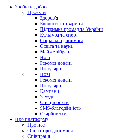
Зробити добро
Проєкти
Здоров'я
Екологія та тварини
Підтримка громад та України
Культура та спорт
Соціальна допомога
Освіта та наука
Майже зібрані
Нові
Рекомендовані
Популярні
Нові
Рекомендовані
Популярні
Кампанії
Заходи
Спецпроєкти
SMS-благодійність
Скарбнички
Про платформу
Про нас
Оператори допомоги
Співпраця