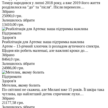
Тимур народився у липні 2018 року, а вже 2019 його життя
розділилося на "до" та "після". Після перенесен…
Зібрано
25090,0
грн.
Залишилось зібрати
13410,00
грн.
Підтримати
Здоров'я
Реабілітація для Артема: ваша підтримка важлива
Артем – 13-річний хлопчик із розладом аутичного спектра.
Щодня він робить маленькі, але важливі кроки до…
Зібрано
8464,0
грн.
Залишилось зібрати
24986,00
грн.
Підтримати
Здоров'я
Метелик, якому болить
По світлині не скажеш, але Милані вже 15 років. Її шкіра така
чутлива, що найлегший дотик спричиняє пухи…
Зібрано
21177,58
грн.
Залишилось зібрати