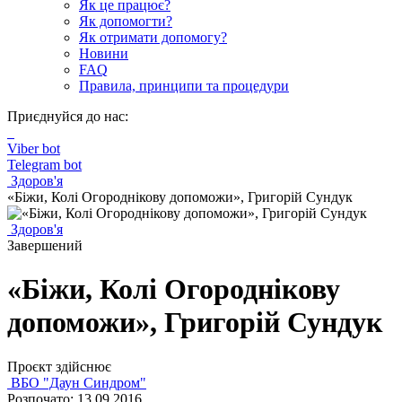
Як це працює?
Як допомогти?
Як отримати допомогу?
Новини
FAQ
Правила, принципи та процедури
Приєднуйся до нас:
Viber bot
Telegram bot
Здоров'я
«Біжи, Колі Огороднікову допоможи», Григорій Сундук
Здоров'я
Завершений
«Біжи, Колі Огороднікову
допоможи», Григорій Сундук
Проєкт здійснює
ВБО "Даун Синдром"
Розпочато: 13.09.2016