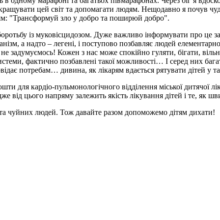
асть в одному марафоні та багатьох півмарафонах. Через біг я вдоск
окращувати цей світ та допомагати людям. Нещодавно я почув чуд
ям: "Трансформуй зло у добро та поширюй добро".
боротьбу із муковісцидозом. Дуже важливо інформувати про це з
нізм, а надто – легені, і поступово позбавляє людей елементарн
 задумуємось! Кожен з нас може спокійно гуляти, бігати, вільно
теми, фактично позбавлені такої можливості… І серед них багат
повідає потребам… дивина, як лікарям вдається рятувати дітей у 
шти для кардіо-пульмонологічного відділення міської дитячої л
же від цього напряму залежить якість лікування дітей і те, як 
х та чуйних людей. Тож давайте разом допоможемо дітям дихати!