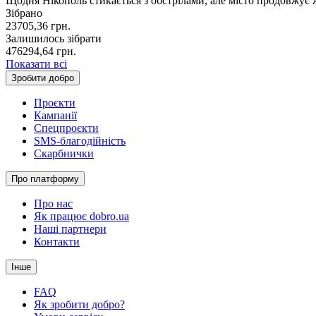
Щодня Нікополь стикається з обстрілами, але місто продовжує
Зібрано
23705,36
грн.
Залишилось зібрати
476294,64
грн.
Показати всі
Зробити добро
Проєкти
Кампанії
Спецпроєкти
SMS-благодійність
Скарбнички
Про платформу
Про нас
Як працює dobro.ua
Наші партнери
Контакти
Інше
FAQ
Як зробити добро?