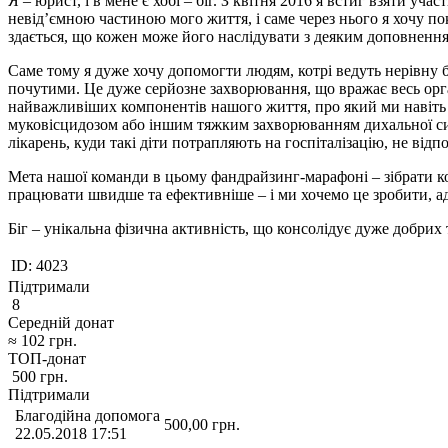
Я – юрист, і в мене є хобі – біг. З квітня 2016 я встиг взяти уч
невід’ємною частиною мого життя, і саме через нього я хочу п
здається, що кожен може його наслідувати з деяким доповненн
Саме тому я дуже хочу допомогти людям, котрі ведуть нерівну 
почутими. Це дуже серйозне захворювання, що вражає весь орга
найважливіших компонентів нашого життя, про який ми навіть не
муковісцидозом або іншим тяжким захворюванням дихальної сис
лікарень, куди такі діти потрапляють на госпіталізацію, не від
Мета нашої команди в цьому фандрайзинг-марафоні – зібрати ко
працювати швидше та ефективніше – і ми хочемо це зробити, ад
Біг – унікальна фізична активність, що консолідує дуже добри
ID:
4023
Підтримали
8
Середній донат
≈
102
грн.
ТОП-донат
500
грн.
Підтримали
Благодійна допомога
500,00
грн.
22.05.2018 17:51