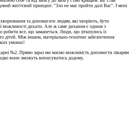
оналюю себе та від забігу до забігу стаю кращим. Біг став
овий життєвий принцип: "Зло не має пройти далі Вас". І мені
ахворювання та допомагати людям, які хворіють, бути
ої можливості дихати. Але ж саме дихання є одним з
 робити все, що заманеться. Люди, що зіткнулись із
о дітей. Між іншим, матеріально-технічне забезпечення
таких умовах!
ікарні №2. Прямо зараз ми маємо можливість допомогти лікарям
швидко вони зможуть виписуватись додому.