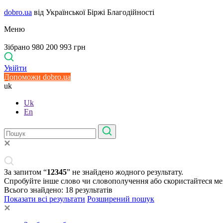
dobro.ua
від Української Біржі Благодійності
Меню
Зібрано 980 200 993 грн
Увійти
Допоможи dobro.ua
uk
Uk
En
За запитом “
12345
” не знайдено жодного результату.
Спробуйте інше слово чи словополучення або скористайтеся м
Всього знайдено:
18
результатів
Показати всі результати
Розширений пошук