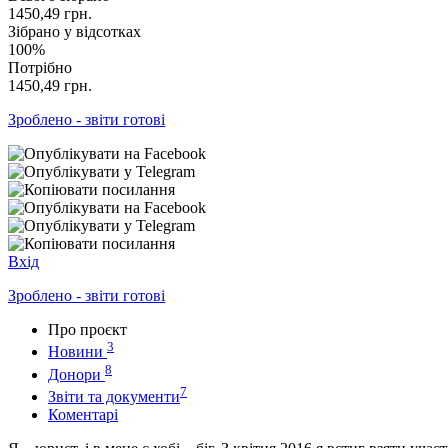
1450,49
грн.
Зібрано у відсотках
100%
Потрібно
1450,49
грн.
Зроблено - звіти готові
Вхід
Зроблено - звіти готові
Про проєкт
3
Новини
8
Донори
7
Звіти та документи
Коментарі