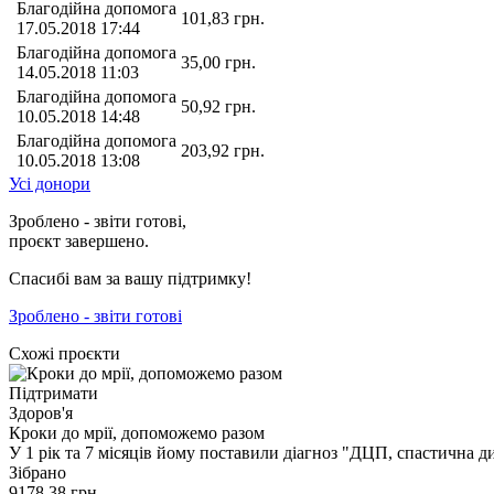
Благодійна допомога
101,83
грн.
17.05.2018 17:44
Благодійна допомога
35,00
грн.
14.05.2018 11:03
Благодійна допомога
50,92
грн.
10.05.2018 14:48
Благодійна допомога
203,92
грн.
10.05.2018 13:08
Усі донори
Зроблено - звіти готові,
проєкт завершено.
Спасибі вам за вашу підтримку!
Зроблено - звіти готові
Схожі проєкти
Підтримати
Здоров'я
Кроки до мрії, допоможемо разом
У 1 рік та 7 місяців йому поставили діагноз "ДЦП, спастична д
Зібрано
9178,38
грн.