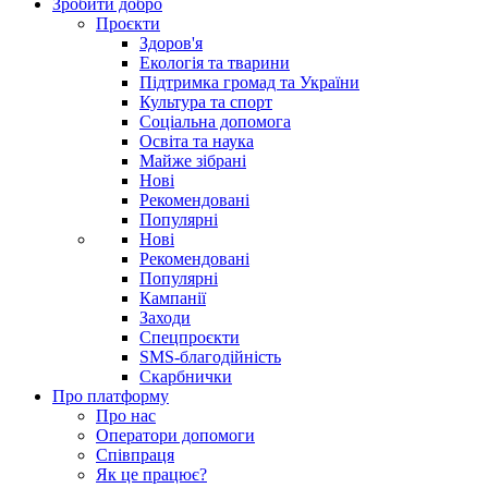
Зробити добро
Проєкти
Здоров'я
Екологія та тварини
Підтримка громад та України
Культура та спорт
Соціальна допомога
Освіта та наука
Майже зібрані
Нові
Рекомендовані
Популярні
Нові
Рекомендовані
Популярні
Кампанії
Заходи
Спецпроєкти
SMS-благодійність
Скарбнички
Про платформу
Про нас
Оператори допомоги
Співпраця
Як це працює?