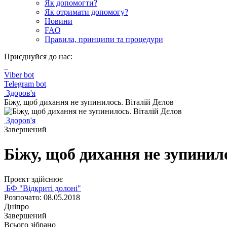
Як допомогти?
Як отримати допомогу?
Новини
FAQ
Правила, принципи та процедури
Приєднуйся до нас:
Viber bot
Telegram bot
Здоров'я
Біжу, щоб дихання не зупинилось. Віталій Дєлов
Здоров'я
Завершений
Біжу, щоб дихання не зупинил
Проєкт здійснює
БФ "Відкриті долоні"
Розпочато: 08.05.2018
Дніпро
Завершений
Всього зібрано