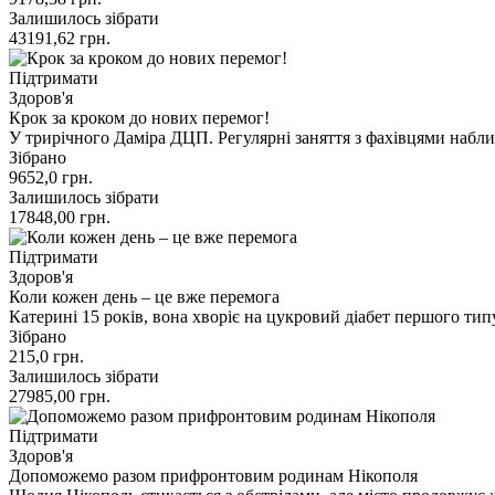
Залишилось зібрати
43191,62
грн.
Підтримати
Здоров'я
Крок за кроком до нових перемог!
У трирічного Даміра ДЦП. Регулярні заняття з фахівцями набл
Зібрано
9652,0
грн.
Залишилось зібрати
17848,00
грн.
Підтримати
Здоров'я
Коли кожен день – це вже перемога
Катерині 15 років, вона хворіє на цукровий діабет першого ти
Зібрано
215,0
грн.
Залишилось зібрати
27985,00
грн.
Підтримати
Здоров'я
Допоможемо разом прифронтовим родинам Нікополя