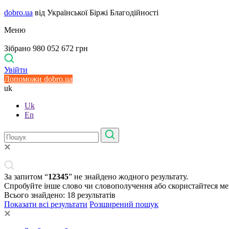
dobro.ua
від Української Біржі Благодійності
Меню
Зібрано 980 052 672 грн
Увійти
Допоможи dobro.ua
uk
Uk
En
За запитом “
12345
” не знайдено жодного результату.
Спробуйте інше слово чи словополучення або скористайтеся м
Всього знайдено:
18
результатів
Показати всі результати
Розширений пошук