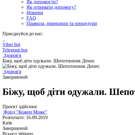
Як допомогти?
Як отримати допомогу?
Новини
FAQ
Правила, принципи та процедури
Приєднуйся до нас:
Viber bot
Telegram bot
Здоров'я
Біжу, щоб діти одужали. Шепотинник Денис
Здоров'я
Завершений
Біжу, щоб діти одужали. Шеп
Проєкт здійснює
Фонд "Кожен Може"
Розпочато: 16.09.2019
Київ
Завершений
Всього зібрано