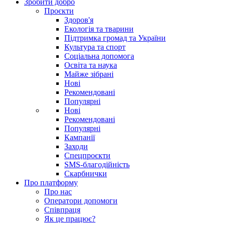
Зробити добро
Проєкти
Здоров'я
Екологія та тварини
Підтримка громад та України
Культура та спорт
Соціальна допомога
Освіта та наука
Майже зібрані
Нові
Рекомендовані
Популярні
Нові
Рекомендовані
Популярні
Кампанії
Заходи
Спецпроєкти
SMS-благодійність
Скарбнички
Про платформу
Про нас
Оператори допомоги
Співпраця
Як це працює?