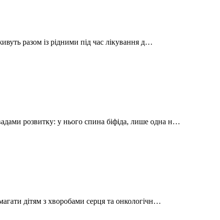
живуть разом із рідними під час лікування д…
ами розвитку: у нього спина біфіда, лише одна н…
магати дітям з хворобами серця та онкологічн…