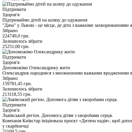
Підтримати
Здоров'я
Підтримаймо дітей на шляху до одужання
"Дача" у Львові - це місце, де діти з важкими захворюваннями 
Зібрано
224749,0
грн.
Залишилось зібрати
25251,00
грн.
Підтримати
Здоров'я
Допоможімо Олександрику жити
Олександрик народився з множинними важкими вродженими вад
Зібрано
159781,45
грн.
Залишилось зібрати
213118,55
грн.
Підтримати
Здоров'я
Львівський регіон. Допомога дітям з хворобами серця.
Компанія Київстар ініціювала проєкт «Дитяча надія», щоб допо
у скарбничці
21169,5
грн.