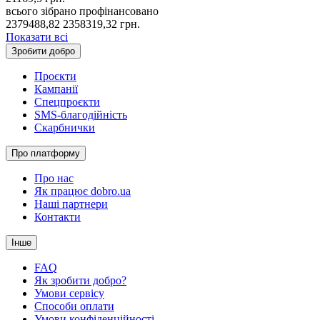
всього зібрано
профінансовано
2379488,82
2358319,32
грн.
Показати всі
Зробити добро
Проєкти
Кампанії
Спецпроєкти
SMS-благодійність
Скарбнички
Про платформу
Про нас
Як працює dobro.ua
Наші партнери
Контакти
Інше
FAQ
Як зробити добро?
Умови сервісу
Способи оплати
Умови конфіденційності