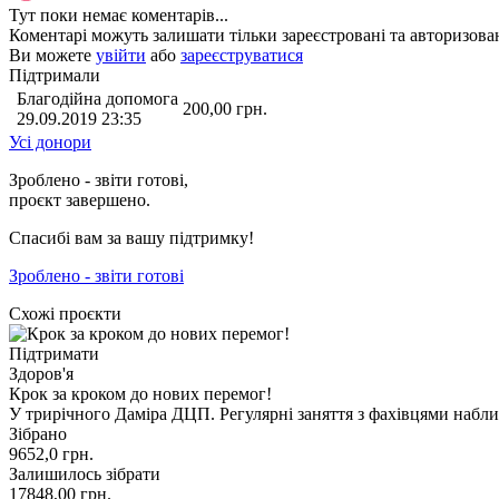
Тут поки немає коментарів...
Коментарі можуть залишати тільки зареєстровані та авторизован
Ви можете
увійти
або
зареєструватися
Підтримали
Благодійна допомога
200,00
грн.
29.09.2019 23:35
Усі донори
Зроблено - звіти готові,
проєкт завершено.
Спасибі вам за вашу підтримку!
Зроблено - звіти готові
Схожі проєкти
Підтримати
Здоров'я
Крок за кроком до нових перемог!
У трирічного Даміра ДЦП. Регулярні заняття з фахівцями набл
Зібрано
9652,0
грн.
Залишилось зібрати
17848,00
грн.