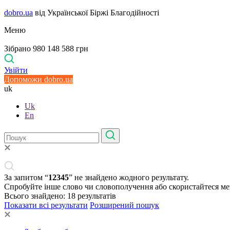
dobro.ua
від Української Біржі Благодійності
Меню
Зібрано 980 148 588 грн
Увійти
Допоможи dobro.ua
uk
Uk
En
За запитом “
12345
” не знайдено жодного результату.
Спробуйте інше слово чи словополучення або скористайтеся м
Всього знайдено:
18
результатів
Показати всі результати
Розширений пошук