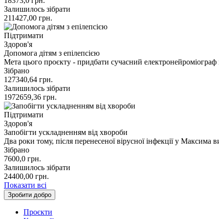
18373,0
грн.
Залишилось зібрати
211427,00
грн.
Підтримати
Здоров'я
Допомога дітям з епілепсією
Мета цього проєкту - придбати сучасний електронейроміограф
Зібрано
127340,64
грн.
Залишилось зібрати
1972659,36
грн.
Підтримати
Здоров'я
Запобігти ускладненням від хвороби
Два роки тому, після перенесеної вірусної інфекції у Максима 
Зібрано
7600,0
грн.
Залишилось зібрати
24400,00
грн.
Показати всі
Зробити добро
Проєкти