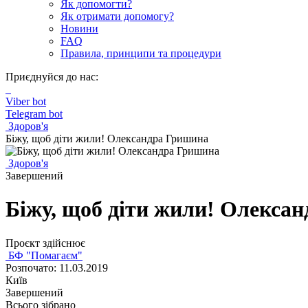
Як допомогти?
Як отримати допомогу?
Новини
FAQ
Правила, принципи та процедури
Приєднуйся до нас:
Viber bot
Telegram bot
Здоров'я
Біжу, щоб діти жили! Олександра Гришина
Здоров'я
Завершений
Біжу, щоб діти жили! Олекса
Проєкт здійснює
БФ "Помагаєм"
Розпочато: 11.03.2019
Київ
Завершений
Всього зібрано