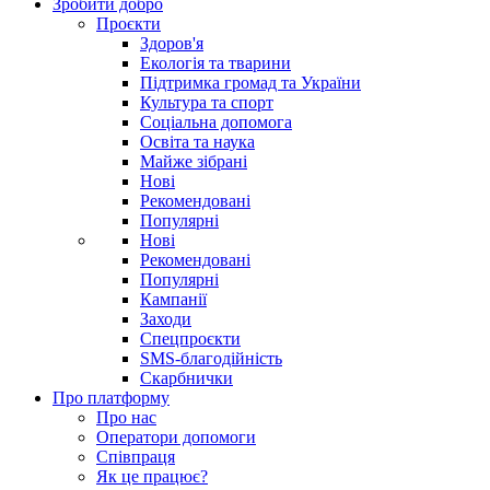
Зробити добро
Проєкти
Здоров'я
Екологія та тварини
Підтримка громад та України
Культура та спорт
Соціальна допомога
Освіта та наука
Майже зібрані
Нові
Рекомендовані
Популярні
Нові
Рекомендовані
Популярні
Кампанії
Заходи
Спецпроєкти
SMS-благодійність
Скарбнички
Про платформу
Про нас
Оператори допомоги
Співпраця
Як це працює?