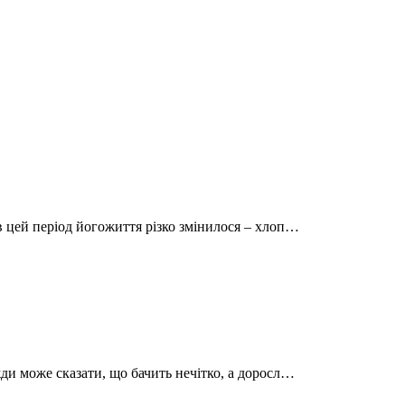
в цей період йогожиття різко змінилося – хлоп…
ди може сказати, що бачить нечітко, а доросл…