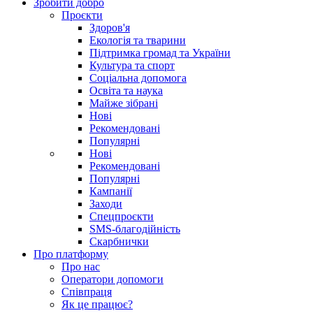
Зробити добро
Проєкти
Здоров'я
Екологія та тварини
Підтримка громад та України
Культура та спорт
Соціальна допомога
Освіта та наука
Майже зібрані
Нові
Рекомендовані
Популярні
Нові
Рекомендовані
Популярні
Кампанії
Заходи
Спецпроєкти
SMS-благодійність
Скарбнички
Про платформу
Про нас
Оператори допомоги
Співпраця
Як це працює?