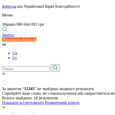
dobro.ua
від Української Біржі Благодійності
Меню
Зібрано 980 044 092 грн
Увійти
Допоможи dobro.ua
uk
Uk
En
За запитом “
12345
” не знайдено жодного результату.
Спробуйте інше слово чи словополучення або скористайтеся м
Всього знайдено:
18
результатів
Показати всі результати
Розширений пошук