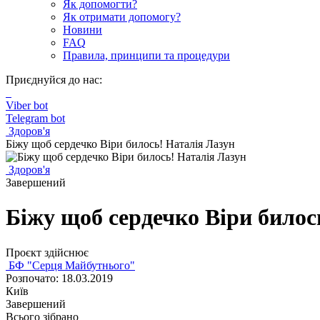
Як допомогти?
Як отримати допомогу?
Новини
FAQ
Правила, принципи та процедури
Приєднуйся до нас:
Viber bot
Telegram bot
Здоров'я
Біжу щоб сердечко Віри билось! Наталія Лазун
Здоров'я
Завершений
Біжу щоб сердечко Віри билос
Проєкт здійснює
БФ "Серця Майбутнього"
Розпочато: 18.03.2019
Київ
Завершений
Всього зібрано