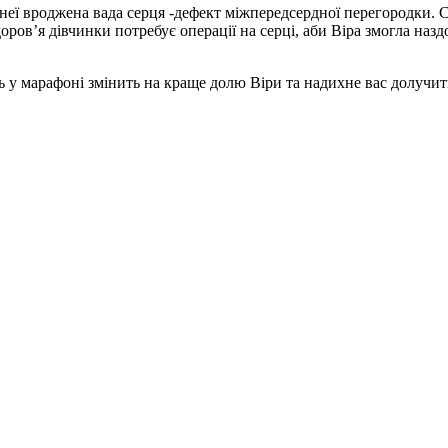
 в неї вроджена вада серця -дефект міжпередсердної перегородки
оров’я дівчинки потребує операції на серці, аби Віра змогла назд
ть у марафоні змінить на краще долю Віри та надихне вас долучити