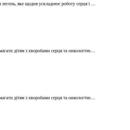
 легень, яке щодня ускладнює роботу серця і …
магати дітям з хворобами серця та онкологічн…
магати дітям з хворобами серця та онкологічн…