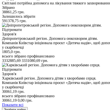
Світлані потрібна допомога на лікування тяжкого захворювання
Зібрано
38861,25
грн.
Залишилось зібрати
591378,75
грн.
Підтримати
Здоров'я
Дніпропетровський регіон. Допомога онкохворим дітям.
Компанія Київстар ініціювала проєкт «Дитяча надія», щоб допо
у скарбничці
1805,0
грн.
всього зібрано
профінансовано
3332885,69
3331080,69
грн.
Підтримати
Здоров'я
Харківський регіон. Допомога дітям з хворобами серця.
Компанія Київстар ініціювала проєкт «Дитяча надія», щоб допо
у скарбничці
30061,19
грн.
всього зібрано
профінансовано
30061,19
0,00
грн.
Показати всі
Зробити добро