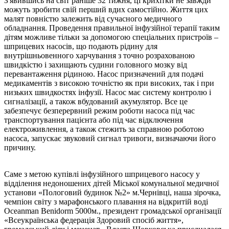
З'явившись на світ раніше 32 тижня, ці крихітки не завжди
можуть зробити свій перший вдих самостійно. Життя цих
малят повністю залежить від сучасного медичного
обладнання. Проведення правильної інфузійної терапії таким
дітям можливе тільки за допомогою спеціальних пристроїв –
шприцевих насосів, що подають рідину для
внутрішньовенного харчування з точно розрахованою
швидкістю і захищають судини головного мозку від
перевантаження рідиною. Насос призначений для подачі
медикаментів з високою точністю як при високих, так і при
низьких швидкостях інфузії. Насос має систему контролю і
сигналізації, а також вбудований акумулятор. Все це
забезпечує безперервний режим роботи насоса під час
транспортування пацієнта або під час відключення
електроживлення, а також стежить за справною роботою
насоса, запускає звуковий сигнал тривоги, визначаючи його
причину.
Саме з метою купівлі інфузійного шприцевого насосу у
відділення недоношених дітей Міської комунальної медичної
установи «Пологовий будинок №2» м.Чернівці, наша зірочка,
чемпіон світу з марафонського плавання на відкритій воді
Oceanman Benidorm 5000м., президент громадської організації
«Всеукраїнська федерація Здоровий спосіб життя»,