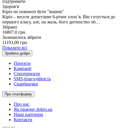
Підтримати
Здоров'я
Кіріл не повинен бути "іншим"
Кіріл – веселе допитливе 6-річне хлопʼя. Він готується до
першого класу, але, на жаль, його дитинство об…
Зібрано
16807,0
грн.
Залишилось зібрати
11193,00
грн.
Показати всі
Зробити добро
Проєкти
Кампанії
Спецпроєкти
SMS-благодійність
Скарбнички
Про платформу
Про нас
Як працює dobro.ua
Наші партнери
Контакти