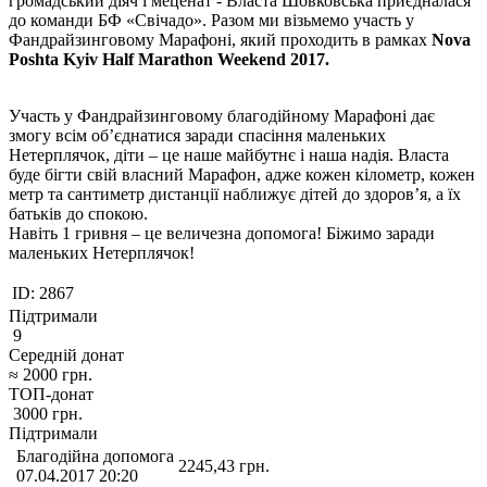
громадський діяч і меценат - Власта Шовковська приєдналася
до команди БФ «Свічадо». Разом ми візьмемо участь у
Фандрайзинговому Марафоні, який проходить в рамках
Nova
Poshta Kyiv Half Marathon Weekend 2017.
Участь у Фандрайзинговому благодійному Марафоні дає
змогу всім об’єднатися заради спасіння маленьких
Нетерплячок, діти – це наше майбутнє і наша надія. Власта
буде бігти свій власний Марафон, адже кожен кілометр, кожен
метр та сантиметр дистанції наближує дітей до здоров’я, а їх
батьків до спокою.
Навіть 1 гривня – це величезна допомога! Біжимо заради
маленьких Нетерплячок!
ID:
2867
Підтримали
9
Середній донат
≈
2000
грн.
ТОП-донат
3000
грн.
Підтримали
Благодійна допомога
2245,43
грн.
07.04.2017 20:20