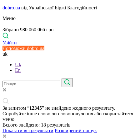
dobro.ua
від Української Біржі Благодійності
Меню
Зібрано 980 060 066 грн
Увійти
Допоможи dobro.ua
uk
Uk
En
За запитом “
12345
” не знайдено жодного результату.
Спробуйте інше слово чи словополучення або скористайтеся
меню
Всього знайдено:
18
результатів
Показати всі результати
Розширений пошук