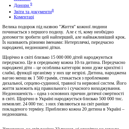
9
Донори
8
Звіти та документи
Коментарі
Велика подорож під назвою "Життя" кожної людини
починається з першого подиху. Але є ті, кому необхідно
допомогти зробити цей найперший, але найважливіший крок.
Їх називають різними іменами: Нетерплячкі, передчасно
народжені, недоношені дітки.
Щорічно в світі близько 15 000 000 дітей народжуються
передчасно. Це в середньому кожна 10-та дитина. Передчасно
народжені діти – це особлива категорія: вони дуже крихітні і
слабкі, функції організму у них ще незрілі. Дитина, народжена
вагою менш як 1 500 грамів, стикається з проблемами
дихальної, серцево-судинної, травної та нервової систем. Його
життя залежить від правильного і сучасного виходжування.
Недоношеність – одна з основних причин дитячої смертності
в світі. Щорічно в Україні народжується близько 500 000 тис.
немовлят. 24 000 тис. з них з'являються на світ раніше
покладеного терміну. Приблизно кожна 20 дитина в Україні –
недоношена.