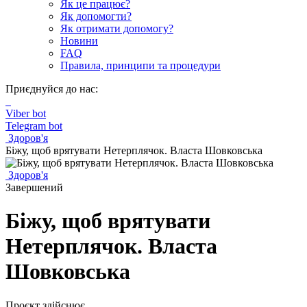
Як це працює?
Як допомогти?
Як отримати допомогу?
Новини
FAQ
Правила, принципи та процедури
Приєднуйся до нас:
Viber bot
Telegram bot
Здоров'я
Біжу, щоб врятувати Нетерплячок. Власта Шовковська
Здоров'я
Завершений
Біжу, щоб врятувати
Нетерплячок. Власта
Шовковська
Проєкт здійснює