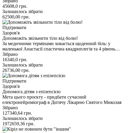
Зібрано
45608,0
грн.
Залишилось зібрати
62500,00
грн.
Підтримати
Здоров'я
Допоможіть звільнити тіло від болю!
За медичними термінами ховається щоденний біль: у
маленької Анастасії спастична квадриплегія та 4 рівень…
Зібрано
16340,0
грн.
Залишилось зібрати
26736,00
грн.
Підтримати
Здоров'я
Допомога дітям з епілепсією
Мета цього проєкту - придбати сучасний
електронейроміограф в Дитячу Лікарню Святого Миколая
Зібрано
127340,64
грн.
Залишилось зібрати
1972659,36
грн.