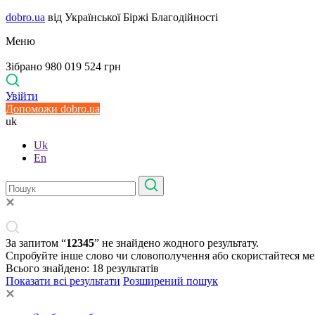
dobro.ua
від Української Біржі Благодійності
Меню
Зібрано 980 019 524 грн
Увійти
Допоможи dobro.ua
uk
Uk
En
За запитом “
12345
” не знайдено жодного результату.
Спробуйте інше слово чи словополучення або скористайтеся м
Всього знайдено:
18
результатів
Показати всі результати
Розширений пошук