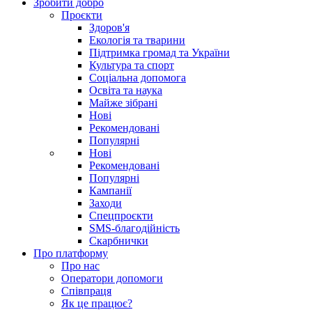
Зробити добро
Проєкти
Здоров'я
Екологія та тварини
Підтримка громад та України
Культура та спорт
Соціальна допомога
Освіта та наука
Майже зібрані
Нові
Рекомендовані
Популярні
Нові
Рекомендовані
Популярні
Кампанії
Заходи
Спецпроєкти
SMS-благодійність
Скарбнички
Про платформу
Про нас
Оператори допомоги
Співпраця
Як це працює?