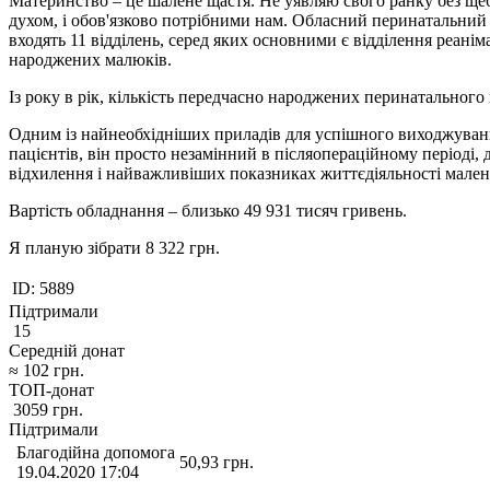
Материнство – це шалене щастя. Не уявляю свого ранку без щеб
духом, і обов'язково потрібними нам. Обласний перинатальний
входять 11 відділень, серед яких основними є відділення реані
народжених малюків.
Із року в рік, кількість передчасно народжених перинатального
Одним із найнеобхідніших приладів для успішного виходжуванн
пацієнтів, він просто незамінний в післяопераційному періоді, 
відхилення і найважливіших показниках життєдіяльності маленьк
Вартість обладнання – близько 49 931 тисяч гривень.
Я планую зібрати 8 322 грн.
ID:
5889
Підтримали
15
Середній донат
≈
102
грн.
ТОП-донат
3059
грн.
Підтримали
Благодійна допомога
50,93
грн.
19.04.2020 17:04