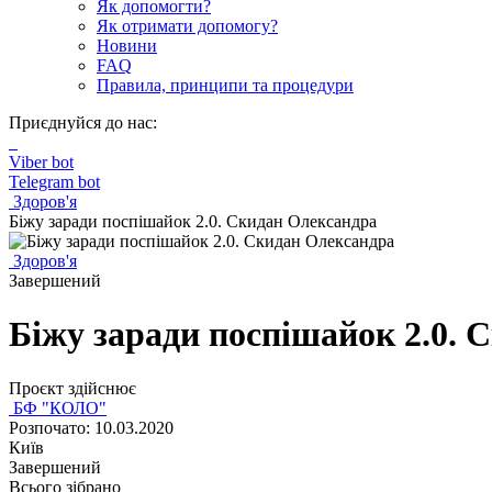
Як допомогти?
Як отримати допомогу?
Новини
FAQ
Правила, принципи та процедури
Приєднуйся до нас:
Viber bot
Telegram bot
Здоров'я
Біжу заради поспішайок 2.0. Скидан Олександра
Здоров'я
Завершений
Біжу заради поспішайок 2.0. 
Проєкт здійснює
БФ "КОЛО"
Розпочато: 10.03.2020
Київ
Завершений
Всього зібрано