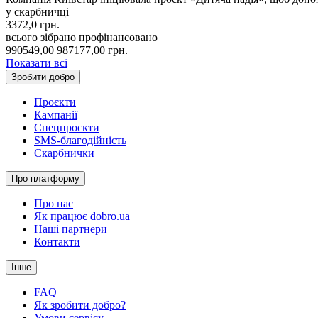
у скарбничці
3372,0
грн.
всього зібрано
профінансовано
990549,00
987177,00
грн.
Показати всі
Зробити добро
Проєкти
Кампанії
Спецпроєкти
SMS-благодійність
Скарбнички
Про платформу
Про нас
Як працює dobro.ua
Наші партнери
Контакти
Інше
FAQ
Як зробити добро?
Умови сервісу