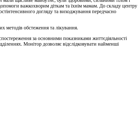
ки мали щасливе майбутнє, були здоровими, сильними тілом і
допомоги важкохворим діткам та їхнім мамам. До складу центру
я постінтенсивного догляду та виходжування передчасно
их методів обстеження та лікування.
 спостереження за основними показниками життєдіяльності
відділеннях. Монітор дозволяє відслідковувати найменші