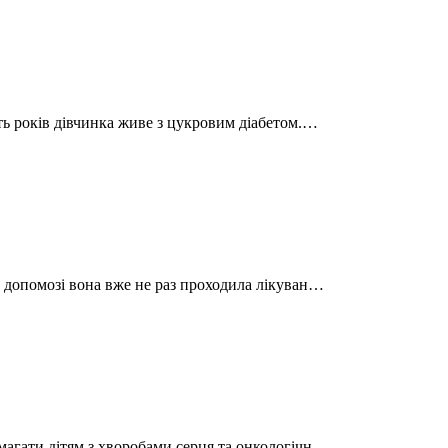
ять років дівчинка живе з цукровим діабетом.…
й допомозі вона вже не раз проходила лікуван…
магати дітям з хворобами серця та онкологічн…