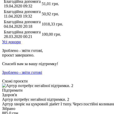
Благодійна допомога
51,01
грн.
19.04.2020 09:32
Благодійна допомога
50,92
грн.
11.04.2020 19:32
Благодійна допомога
1018,33
грн.
04.04.2020 20:18
Благодійна допомога
100,00
грн.
28.03.2020 00:21
Усі донори
Зроблено - звіти готові,
проєкт завершено.
Спасибі вам за вашу підтримку!
Зроблено - звіти готові
Схожі проєкти
Підтримати
Здоров'я
Артур потребує негайної підтримки. 2
Артур хворіє на цукровий діабет І типу. Через постійні колив
Зібрано
885,0
грн.