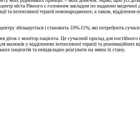
ету моїх рідненьких принцес – моїх донечок. Мрію, щоб усі діт
 центр міста Рівного є головним закладом по наданню медичної 
мації та інтенсивної терапії новонароджених, а також, відділенн
 центру збільшується і становить 10%-11%, які потребують сучасн
я діток є монітор пацієнта. Це сучасний прилад для постійного
для малюків у відділеннях інтенсивної терапії та реанімаційних 
их пацієнтів та невідкладно реагувати на зміни їх стану.