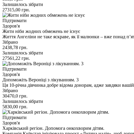
Залишилось зібрати
27315,00
грн.
Підтримати
Здоров'я
Жити ніби жодних обмежень не існує
Життя Ангеліни не таке яскраве, як її малюнки – вже понад п’
Зібрано
2438,78
грн.
Залишилось зібрати
27561,22
грн.
Підтримати
Здоров'я
Допоможіть Вероніці з лікуванням. 3
Ця 10-річна дівчинка добре відома донорам, адже завдяки ваші
Зібрано
30470,0
грн.
Залишилось зібрати
5830,00
грн.
Підтримати
Здоров'я
Харківський регіон. Допомога онкохворим дітям.
Компанія Київстар ініціювала проєкт «Дитяча надія», щоб допо