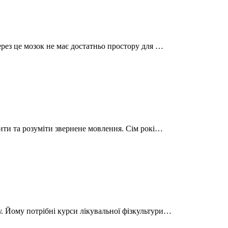
ерез це мозок не має достатньо простору для …
рити та розуміти звернене мовлення. Сім рокі…
. Йому потрібні курси лікувальної фізкультури…