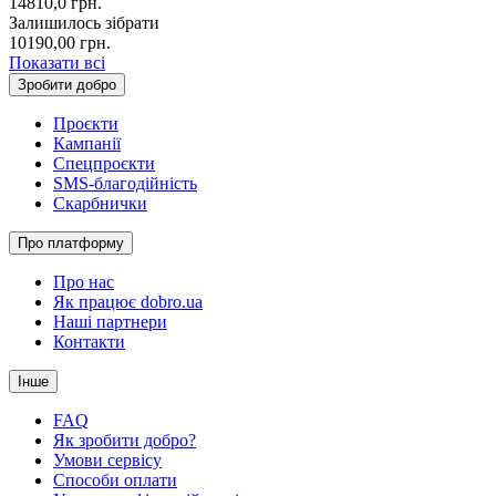
14810,0
грн.
Залишилось зібрати
10190,00
грн.
Показати всі
Зробити добро
Проєкти
Кампанії
Спецпроєкти
SMS-благодійність
Скарбнички
Про платформу
Про нас
Як працює dobro.ua
Наші партнери
Контакти
Інше
FAQ
Як зробити добро?
Умови сервісу
Способи оплати