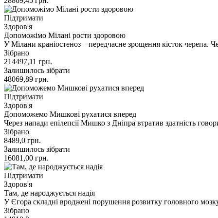
28869,45
грн.
Підтримати
Здоров'я
Допоможімо Мілані рости здоровою
У Мілани краніостеноз – передчасне зрощення кісток черепа. Ч
Зібрано
214497,11
грн.
Залишилось зібрати
48069,89
грн.
Підтримати
Здоров'я
Допоможемо Мишкові рухатися вперед
Через напади епілепсії Мишко з Дніпра втратив здатність гово
Зібрано
8489,0
грн.
Залишилось зібрати
16081,00
грн.
Підтримати
Здоров'я
Там, де народжується надія
У Єгора складні вроджені порушення розвитку головного мозку
Зібрано