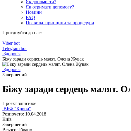
Як допомогти?
Як отримати допомогу?
Новини
FAQ
Правила, принципи та процедури
Приєднуйся до нас:
Viber bot
Telegram bot
Здоров'я
Біжу заради сердець малят. Олена Жувак
Здоров'я
Завершений
Біжу заради сердець малят. 
Проєкт здійснює
ВБФ "Крона"
Розпочато: 10.04.2018
Київ
Завершений
Всього зібрано