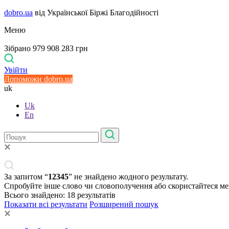
dobro.ua
від Української Біржі Благодійності
Меню
Зібрано 979 908 283 грн
Увійти
Допоможи dobro.ua
uk
Uk
En
За запитом “
12345
” не знайдено жодного результату.
Спробуйте інше слово чи словополучення або скористайтеся м
Всього знайдено:
18
результатів
Показати всі результати
Розширений пошук