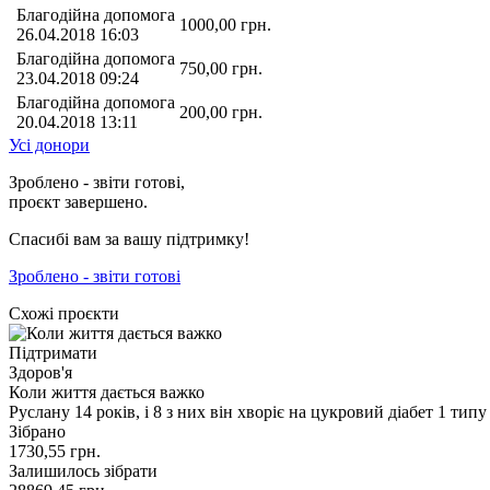
Благодійна допомога
1000,00
грн.
26.04.2018 16:03
Благодійна допомога
750,00
грн.
23.04.2018 09:24
Благодійна допомога
200,00
грн.
20.04.2018 13:11
Усі донори
Зроблено - звіти готові,
проєкт завершено.
Спасибі вам за вашу підтримку!
Зроблено - звіти готові
Схожі проєкти
Підтримати
Здоров'я
Коли життя дається важко
Руслану 14 років, і 8 з них він хворіє на цукровий діабет 1 ти
Зібрано
1730,55
грн.
Залишилось зібрати