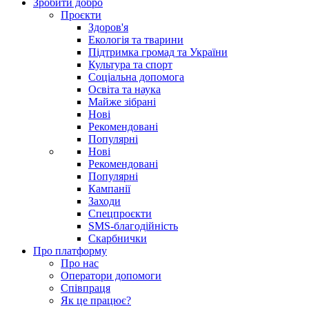
Зробити добро
Проєкти
Здоров'я
Екологія та тварини
Підтримка громад та України
Культура та спорт
Соціальна допомога
Освіта та наука
Майже зібрані
Нові
Рекомендовані
Популярні
Нові
Рекомендовані
Популярні
Кампанії
Заходи
Спецпроєкти
SMS-благодійність
Скарбнички
Про платформу
Про нас
Оператори допомоги
Співпраця
Як це працює?