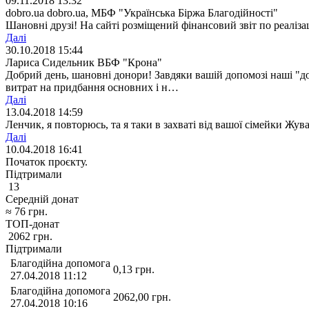
09.11.2018 13:32
dobro.ua dobro.ua, МБФ "Українська Біржа Благодійності"
Шановні друзі! На сайті розміщений фінансовий звіт по реалізац
Далі
30.10.2018 15:44
Лариса Сидельник ВБФ "Крона"
Добрий день, шановні донори! Завдяки вашій допомозі наші "до
витрат на придбання основних і н…
Далі
13.04.2018 14:59
Ленчик, я повторюсь, та я таки в захваті від вашої сімейки Жув
Далі
10.04.2018 16:41
Початок проєкту.
Підтримали
13
Середній донат
≈
76
грн.
ТОП-донат
2062
грн.
Підтримали
Благодійна допомога
0,13
грн.
27.04.2018 11:12
Благодійна допомога
2062,00
грн.
27.04.2018 10:16