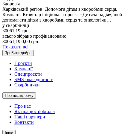
Здоров'я
Харківський регіон. Допомога дітям з хворобами серця.
Компанія Київстар ініціювала проєкт «Дитяча надія», щоб
допомагати дітям з хворобами серця та онкологічн…
у скарбничці
30061,19
грн.
всього зібрано
профінансовано
30061,19
0,00
грн.
Показати всі
Зробити добро
Проєкти
Кампанії
Спецпроєкти
SMS-благодійність
Скарбнички
Про платформу
Про нас
Як працює dobro.ua
Наші партнери
Контакти
Інше