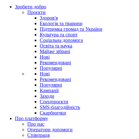
Зробити добро
Проєкти
Здоров'я
Екологія та тварини
Підтримка громад та України
Культура та спорт
Соціальна допомога
Освіта та наука
Майже зібрані
Нові
Рекомендовані
Популярні
Нові
Рекомендовані
Популярні
Кампанії
Заходи
Спецпроєкти
SMS-благодійність
Скарбнички
Про платформу
Про нас
Оператори допомоги
Співпраця