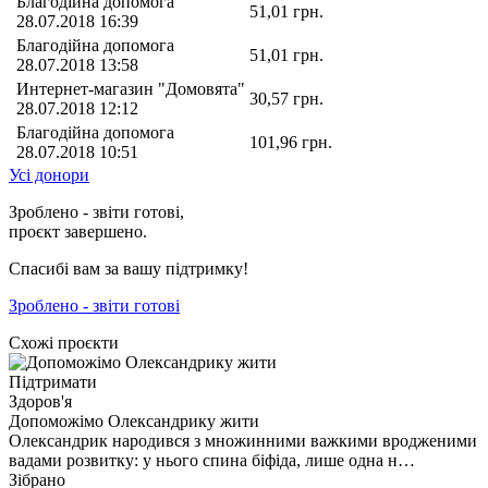
Благодійна допомога
51,01
грн.
28.07.2018 16:39
Благодійна допомога
51,01
грн.
28.07.2018 13:58
Интернет-магазин "Домовята"
30,57
грн.
28.07.2018 12:12
Благодійна допомога
101,96
грн.
28.07.2018 10:51
Усі донори
Зроблено - звіти готові,
проєкт завершено.
Спасибі вам за вашу підтримку!
Зроблено - звіти готові
Схожі проєкти
Підтримати
Здоров'я
Допоможімо Олександрику жити
Олександрик народився з множинними важкими вродженими
вадами розвитку: у нього спина біфіда, лише одна н…
Зібрано