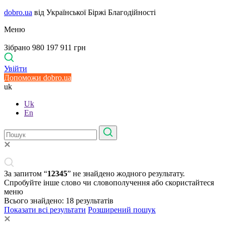
dobro.ua
від Української Біржі Благодійності
Меню
Зібрано 980 197 911 грн
Увійти
Допоможи dobro.ua
uk
Uk
En
За запитом “
12345
” не знайдено жодного результату.
Спробуйте інше слово чи словополучення або скористайтеся
меню
Всього знайдено:
18
результатів
Показати всі результати
Розширений пошук