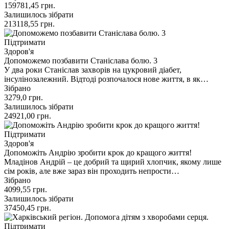
159781,45
грн.
Залишилось зібрати
213118,55
грн.
Підтримати
Здоров'я
Допоможемо позбавити Станіслава болю. 3
У два роки Станіслав захворів на цукровий діабет,
інсулінозалежний. Відтоді розпочалося нове життя, в як…
Зібрано
3279,0
грн.
Залишилось зібрати
24921,00
грн.
Підтримати
Здоров'я
Допоможіть Андрію зробити крок до кращого життя!
Младінов Андрій – це добрий та щирий хлопчик, якому лише
сім років, але вже зараз він проходить непрости…
Зібрано
4099,55
грн.
Залишилось зібрати
37450,45
грн.
Підтримати