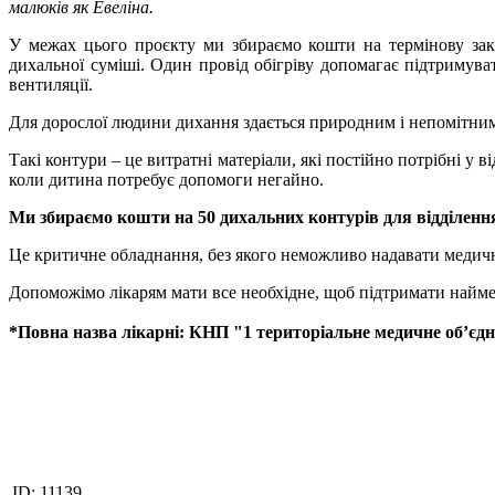
малюків як Евеліна.
У межах цього проєкту ми збираємо кошти на термінову заку
дихальної суміші. Один провід обігріву допомагає підтримува
вентиляції.
Для дорослої людини дихання здається природним і непомітним
Такі контури – це витратні матеріали, які постійно потрібні у
коли дитина потребує допомоги негайно.
Ми збираємо кошти на 50 дихальних контурів для відділення
Це критичне обладнання, без якого неможливо надавати медич
Допоможімо лікарям мати все необхідне, щоб підтримати наймен
*Повна назва лікарні: КНП "1 територіальне медичне обʼє
ID:
11139