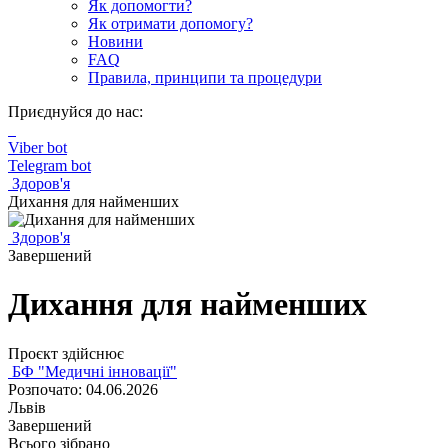
Як допомогти?
Як отримати допомогу?
Новини
FAQ
Правила, принципи та процедури
Приєднуйся до нас:
Viber bot
Telegram bot
Здоров'я
Дихання для найменших
Здоров'я
Завершений
Дихання для найменших
Проєкт здійснює
БФ "Медичні інновації"
Розпочато: 04.06.2026
Львів
Завершений
Всього зібрано