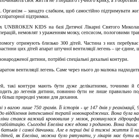
починають своє життя не з першого гучного крику, а з боротьби 
м. Організм – занадто слабким, щоб самостійно підтримувати жи
еспіраторної підтримки.
жених UNBROKEN KIDS на базі Дитячої Лікарні Святого Миколая
перацій, немовлят з ураженням мозку, сепсисом, пологовими тр
допомогу отримують близько 300 дітей. Частина з них перебува
частини цих дітей апарат штучної вентиляції легень – це єдине,
онародженої дитини, потрібні спеціальні дихальні контури.
паратом вентиляції легень. Саме через нього до малюка надходит
, такі контури мають бути дуже делікатними, точними й безп
одить до легенів дитини, повинно бути не лише правильно под
и більш природні умови для дихання.
 вагою лише 750 грамів. Її історія - це 147 днів у реанімації, 
до відділення інтенсивної терапії новонароджених. Вона була 
ни стався важкий крововилив у мозок, розвинулася гідроцефалія
реабілітацію. Сьогодні Евеліна вже вдома з родиною. Вона дихає с
, батьків і самої дівчинки. Але в перші дні й тижні життя її 
тей, як Евеліна, можна було рятувати, у лікарів має бути вс