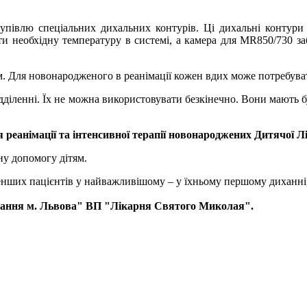
півлю спеціальних дихальних контурів. Ці дихальні контури 
ти необхідну температуру в системі, а камера для MR850/730 за
. Для новонародженого в реанімації кожен вдих може потребуват
 відділенні. Їх не можна використовувати безкінечно. Вони мають
 реанімації та інтенсивної терапії новонароджених Дитячої 
ну допомогу дітям.
ших пацієнтів у найважливішому – у їхньому першому диханні, с
днання м. Львова" ВП "Лікарня Святого Миколая".