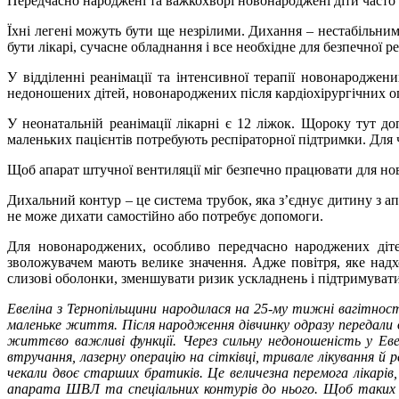
Передчасно народжені та важкохворі новонароджені діти часто 
Їхні легені можуть бути ще незрілими. Дихання – нестабільни
бути лікарі, сучасне обладнання і все необхідне для безпечної р
У відділенні реанімації та інтенсивної терапії новонарод
недоношених дітей, новонароджених після кардіохірургічних о
У неонатальній реанімації лікарні є 12 ліжок. Щороку тут 
маленьких пацієнтів потребують респіраторної підтримки. Для 
Щоб апарат штучної вентиляції міг безпечно працювати для нов
Дихальний контур – це система трубок, яка з’єднує дитину з а
не може дихати самостійно або потребує допомоги.
Для новонароджених, особливо передчасно народжених дітей
зволожувачем мають велике значення. Адже повітря, яке надх
слизові оболонки, зменшувати ризик ускладнень і підтримуват
Евеліна з Тернопільщини народилася на 25-му тижні вагітності з
маленьке життя. Після народження дівчинку одразу передали 
життєво важливі функції. Через сильну недоношеність у Евелі
втручання, лазерну операцію на сітківці, тривале лікування й 
чекали двоє старших братиків. Це величезна перемога лікарів
апарата ШВЛ та спеціальних контурів до нього. Щоб таких ді