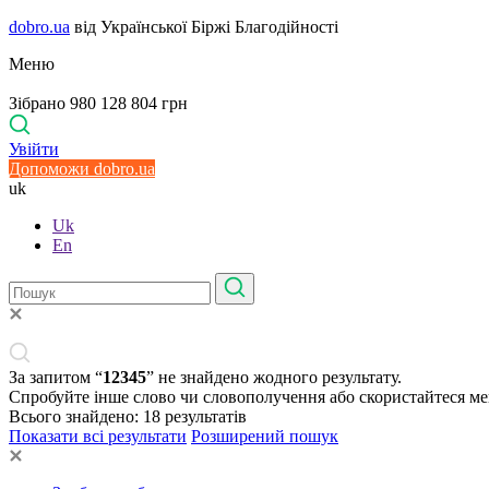
dobro.ua
від Української Біржі Благодійності
Меню
Зібрано 980 128 804 грн
Увійти
Допоможи dobro.ua
uk
Uk
En
За запитом “
12345
” не знайдено жодного результату.
Спробуйте інше слово чи словополучення або скористайтеся м
Всього знайдено:
18
результатів
Показати всі результати
Розширений пошук