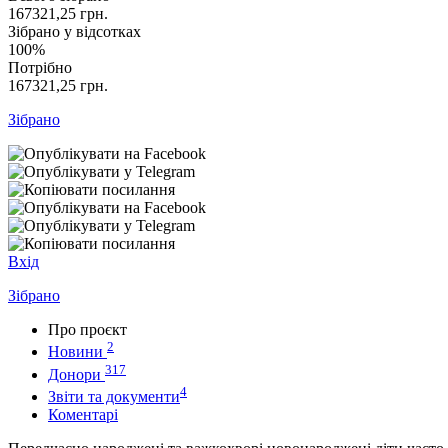
167321,25
грн.
Зібрано у відсотках
100%
Потрібно
167321,25
грн.
Зібрано
Вхід
Зібрано
Про проєкт
2
Новини
317
Донори
4
Звіти та документи
Коментарі