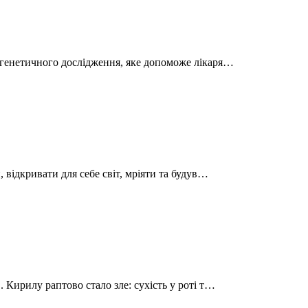
 генетичного дослідження, яке допоможе лікаря…
 відкривати для себе світ, мріяти та будув…
 Кирилу раптово стало зле: сухість у роті т…