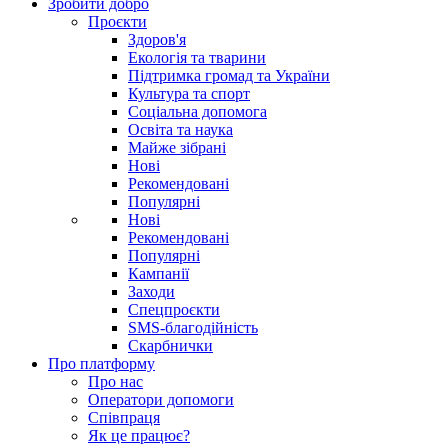
Зробити добро
Проєкти
Здоров'я
Екологія та тварини
Підтримка громад та України
Культура та спорт
Соціальна допомога
Освіта та наука
Майже зібрані
Нові
Рекомендовані
Популярні
Нові
Рекомендовані
Популярні
Кампанії
Заходи
Спецпроєкти
SMS-благодійність
Скарбнички
Про платформу
Про нас
Оператори допомоги
Співпраця
Як це працює?