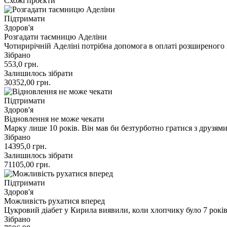
Схожі проєкти
Підтримати
Здоров'я
Розгадати таємницю Аделіни
Чотирирічній Аделіні потрібна допомога в оплаті розширеного
Зібрано
553,0
грн.
Залишилось зібрати
30352,00
грн.
Підтримати
Здоров'я
Відновлення не може чекати
Марку лише 10 років. Він мав би безтурботно гратися з друзями,
Зібрано
14395,0
грн.
Залишилось зібрати
71105,00
грн.
Підтримати
Здоров'я
Можливість рухатися вперед
Цукровий діабет у Кирила виявили, коли хлопчику було 7 років.
Зібрано