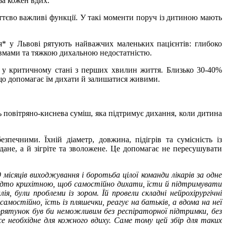
за кожен вдих.
ттєво важливі функції. У такі моменти поруч із дитиною мають
* у Львові рятують найважчих маленьких пацієнтів: глибоко
авмами та тяжкою дихальною недостатністю.
є у критичному стані з перших хвилин життя. Близько 30-40%
 що допомагає їм дихати й залишатися живими.
ь повітряно-киснева суміш, яка підтримує дихання, коли дитина
ечними. Їхній діаметр, довжина, підігрів та сумісність із
ане, а й зігріте та зволожене. Це допомагає не пересушувати
9 місяців виходжування і боротьба цілої команди лікарів за одне
надто крихітною, щоб самостійно дихати, їсти й підтримувати
, були проблеми із зором. Їй провели складні нейрохірургічні
амостійно, їсть із пляшечки, реагує на батьків, а вдома на неї
порятунок був би неможливим без респіраторної підтримки, без
е необхідне для кожного вдиху. Саме тому цей збір для таких