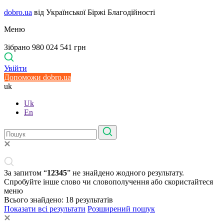
dobro.ua
від Української Біржі Благодійності
Меню
Зібрано 980 024 541 грн
Увійти
Допоможи dobro.ua
uk
Uk
En
За запитом “
12345
” не знайдено жодного результату.
Спробуйте інше слово чи словополучення або скористайтеся
меню
Всього знайдено:
18
результатів
Показати всі результати
Розширений пошук