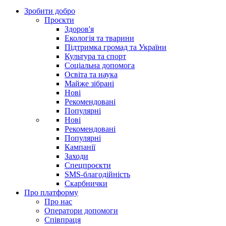
Зробити добро
Проєкти
Здоров'я
Екологія та тварини
Підтримка громад та України
Культура та спорт
Соціальна допомога
Освіта та наука
Майже зібрані
Нові
Рекомендовані
Популярні
Нові
Рекомендовані
Популярні
Кампанії
Заходи
Спецпроєкти
SMS-благодійність
Скарбнички
Про платформу
Про нас
Оператори допомоги
Співпраця