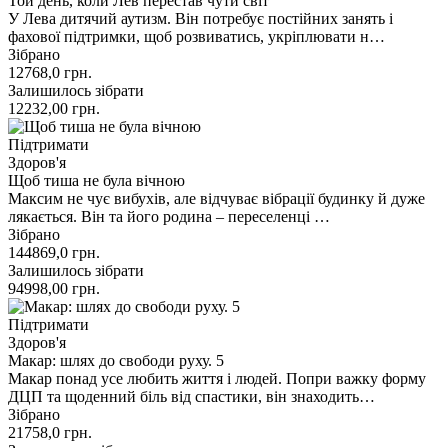
Той день, коли Лев перестав чути світ
У Лева дитячий аутизм. Він потребує постійних занять і
фахової підтримки, щоб розвиватись, укріплювати н…
Зібрано
12768,0
грн.
Залишилось зібрати
12232,00
грн.
Підтримати
Здоров'я
Щоб тиша не була вічною
Максим не чує вибухів, але відчуває вібрації будинку й дуже
лякається. Він та його родина – переселенці …
Зібрано
144869,0
грн.
Залишилось зібрати
94998,00
грн.
Підтримати
Здоров'я
Макар: шлях до свободи руху. 5
Макар понад усе любить життя і людей. Попри важку форму
ДЦП та щоденний біль від спастики, він знаходить…
Зібрано
21758,0
грн.