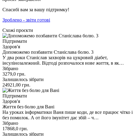
Спасибі вам за вашу підтримку!
Зроблено - звіти готові
Схожі проєкти
Підтримати
Здоров'я
Допоможемо позбавити Станіслава болю. 3
У два роки Станіслав захворів на цукровий діабет,
інсулінозалежний. Відтоді розпочалося нове життя, в як…
Зібрано
3279,0
грн.
Залишилось зібрати
24921,00
грн.
Підтримати
Здоров'я
Життя без болю для Вані
На уроках інформатики Ваня пише коди, де все працює чітко і
без помилок. А от його імунітет дає збій – ч…
Зібрано
17868,0
грн.
Залишилось зібрати