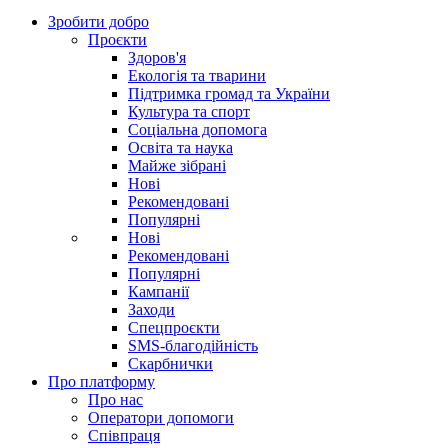
Зробити добро
Проєкти
Здоров'я
Екологія та тварини
Підтримка громад та України
Культура та спорт
Соціальна допомога
Освіта та наука
Майже зібрані
Нові
Рекомендовані
Популярні
Нові
Рекомендовані
Популярні
Кампанії
Заходи
Спецпроєкти
SMS-благодійність
Скарбнички
Про платформу
Про нас
Оператори допомоги
Співпраця