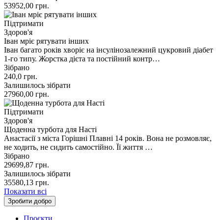
53952,00
грн.
Підтримати
Здоров'я
Іван мріє рятувати інших
Іван багато років хворіє на інсулінозалежний цукровий діабет
1-го типу. Жорстка дієта та постійний контр…
Зібрано
240,0
грн.
Залишилось зібрати
27960,00
грн.
Підтримати
Здоров'я
Щоденна турбота для Насті
Анастасії з міста Горішні Плавні 14 років. Вона не розмовляє,
не ходить, не сидить самостійно. Її життя …
Зібрано
29699,87
грн.
Залишилось зібрати
35580,13
грн.
Показати всі
Зробити добро
Проєкти