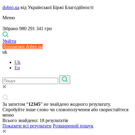
dobro.ua
від Української Біржі Благодійності
Меню
Зібрано 980 291 341 грн
Увійти
Допоможи dobro.ua
uk
Uk
En
За запитом “
12345
” не знайдено жодного результату.
Спробуйте інше слово чи словополучення або скористайтеся
меню
Всього знайдено:
18
результатів
Показати всі результати
Розширений пошук