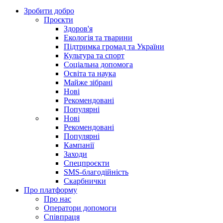
Зробити добро
Проєкти
Здоров'я
Екологія та тварини
Підтримка громад та України
Культура та спорт
Соціальна допомога
Освіта та наука
Майже зібрані
Нові
Рекомендовані
Популярні
Нові
Рекомендовані
Популярні
Кампанії
Заходи
Спецпроєкти
SMS-благодійність
Скарбнички
Про платформу
Про нас
Оператори допомоги
Співпраця