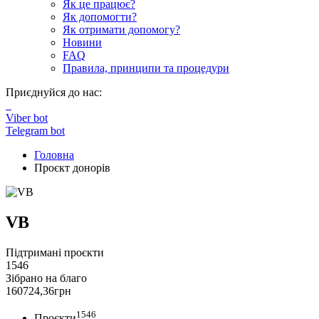
Як це працює?
Як допомогти?
Як отримати допомогу?
Новини
FAQ
Правила, принципи та процедури
Приєднуйся до нас:
Viber bot
Telegram bot
Головна
Проєкт донорів
VB
Підтримані проєкти
1546
Зібрано на благо
160724,36
грн
1546
Проєкти