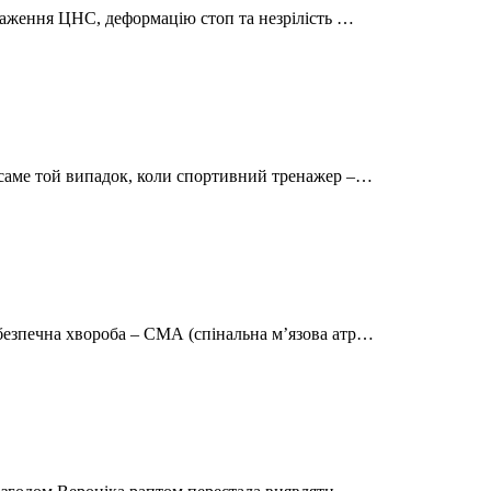
ураження ЦНС, деформацію стоп та незрілість …
 саме той випадок, коли спортивний тренажер –…
безпечна хвороба – СМА (спінальна м’язова атр…