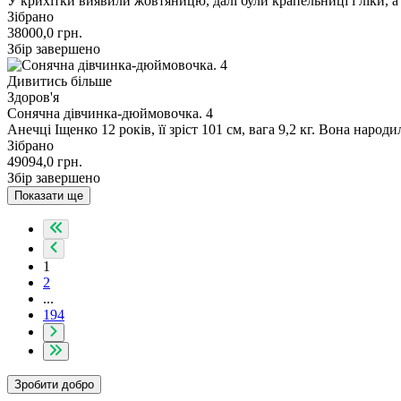
У крихітки виявили жовтяницю, далі були крапельниці і ліки, 
Зібрано
38000,0
грн.
Збір завершено
Дивитись більше
Здоров'я
Сонячна дівчинка-дюймовочка. 4
Анечці Іщенко 12 років, її зріст 101 см, вага 9,2 кг. Вона наро
Зібрано
49094,0
грн.
Збір завершено
Показати ще
1
2
...
194
Зробити добро