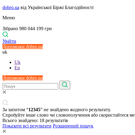
dobro.ua
від Української Біржі Благодійності
Меню
Зібрано 980 044 199 грн
Увійти
Допоможи dobro.ua
uk
Uk
En
Допоможи dobro.ua
За запитом “
12345
” не знайдено жодного результату.
Спробуйте інше слово чи словополучення або скористайтеся м
Всього знайдено:
18
результатів
Показати всі результати
Розширений пошук