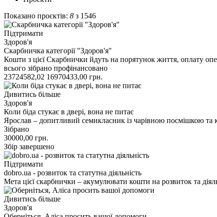
Показано проєктів:
8
з 1546
Підтримати
Здоров'я
Скарбничка категорії "Здоров'я"
Кошти з цієї Скарбнички йдуть на порятунок життя, оплату опе
всього зібрано
профінансовано
23724582,02
16970433,00
грн.
Дивитись більше
Здоров'я
Коли біда стукає в двері, вона не питає
Ярослав – допитливий семикласник із чарівною посмішкою та 
Зібрано
30000,00
грн.
Збір завершено
Підтримати
dobro.ua - розвиток та статутна діяльність
Мета цієї скарбнички – акумулювати кошти на розвиток та дія
Дивитись більше
Здоров'я
Оберніться, Аліса просить вашої допомоги