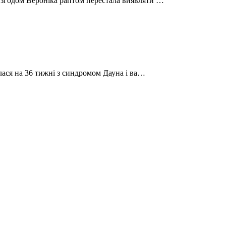
а згодом Вероніка раптом перестала виявляти …
дилася на 36 тижні з синдромом Дауна і ва…