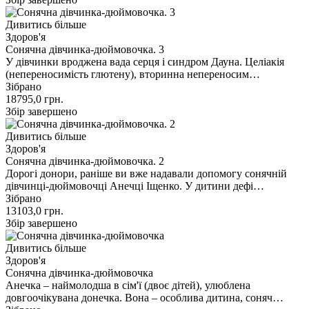
Дивитись більше
Здоров'я
Сонячна дівчинка-дюймовочка. 3
У дівчинки вроджена вада серця і синдром Дауна. Целіакія
(непереносимість глютену), вторинна непереносим…
Зібрано
18795,0
грн.
Збір завершено
Дивитись більше
Здоров'я
Сонячна дівчинка-дюймовочка. 2
Дорогі донори, раніше ви вже надавали допомогу сонячній
дівчинці-дюймовочці Анечці Іщенко. У дитини дефі…
Зібрано
13103,0
грн.
Збір завершено
Дивитись більше
Здоров'я
Сонячна дівчинка-дюймовочка
Анечка – наймолодша в сім'ї (двоє дітей), улюблена
довгоочікувана донечка. Вона – особлива дитина, соняч…