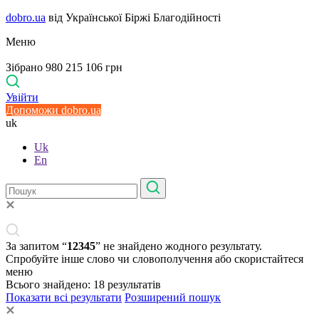
dobro.ua
від Української Біржі Благодійності
Меню
Зібрано 980 215 106 грн
Увійти
Допоможи dobro.ua
uk
Uk
En
За запитом “
12345
” не знайдено жодного результату.
Спробуйте інше слово чи словополучення або скористайтеся
меню
Всього знайдено:
18
результатів
Показати всі результати
Розширений пошук