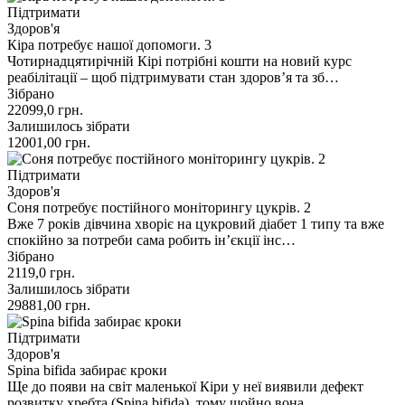
Підтримати
Здоров'я
Кіра потребує нашої допомоги. 3
Чотирнадцятирічній Кірі потрібні кошти на новий курс
реабілітації – щоб підтримувати стан здоровʼя та зб…
Зібрано
22099,0
грн.
Залишилось зібрати
12001,00
грн.
Підтримати
Здоров'я
Соня потребує постійного моніторингу цукрів. 2
Вже 7 років дівчина хворіє на цукровий діабет 1 типу та вже
спокійно за потреби сама робить інʼєкції інс…
Зібрано
2119,0
грн.
Залишилось зібрати
29881,00
грн.
Підтримати
Здоров'я
Spina bifida забирає кроки
Ще до появи на світ маленької Кіри у неї виявили дефект
розвитку хребта (Spina bifida), тому щойно вона …