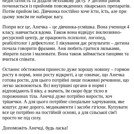
недостатність та додали беззлакову дієту. У дитини ранок
починається із прийомів повсякденних лікарських препаратів.
Потім прийом їжі. Дівчинка постійно хоче їсти, їсть, але при
цьому зовсім не набирає вагу.
Попри все це, Анечка – це дівчинка-усмішка. Вона учениця 4
класу, навчається вдома. Також вона відвідує інклюзивно-
ресурсний центр, де працюють психолог, логопед,
реабілітолог і дефектолог. І лікування дає результати – дитина
почала говорити фразами. Аня любить гратися ляльками,
збирати пазли і малювати. Вона також займається танцями та
вчиться співати.
Останнє обстеження принесло дуже хорошу новину – гормон
росту в нормі, зони росту відкриті, а це означає, що Анечка
готова рости, для цього потрібні лише поживні речовини, що
легко засвоюються. Всі внутрішні органи в нормі і
відповідають її віку, а значить, їм скоро буде тісно в
порожнинах тіла. Анечці дуже потрібно вирости, хоч
трішечки. А для цього потрібне спеціальне харчування, яке
коштує дуже дорого, медикаменти і засоби гігієни. Купувати
все це потрібно на постійній основі, а для сільської сім'ї
просто не під силу.
Допоможіть Анечці, будь ласка!