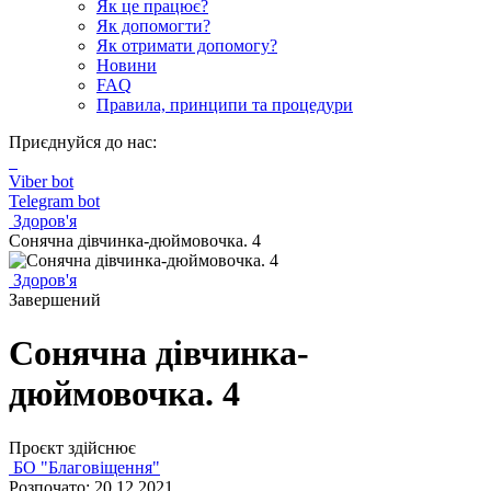
Як це працює?
Як допомогти?
Як отримати допомогу?
Новини
FAQ
Правила, принципи та процедури
Приєднуйся до нас:
Viber bot
Telegram bot
Здоров'я
Сонячна дівчинка-дюймовочка. 4
Здоров'я
Завершений
Сонячна дівчинка-
дюймовочка. 4
Проєкт здійснює
БО "Благовіщення"
Розпочато: 20.12.2021