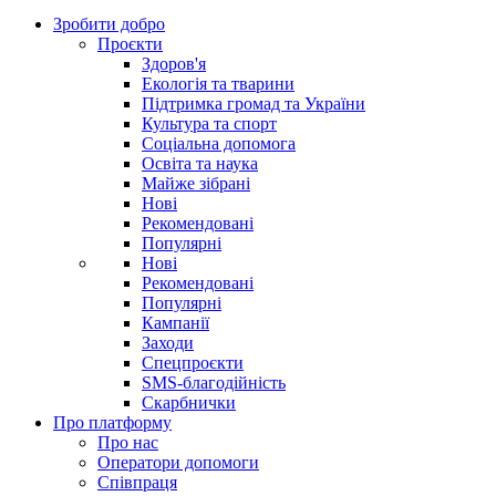
Зробити добро
Проєкти
Здоров'я
Екологія та тварини
Підтримка громад та України
Культура та спорт
Соціальна допомога
Освіта та наука
Майже зібрані
Нові
Рекомендовані
Популярні
Нові
Рекомендовані
Популярні
Кампанії
Заходи
Спецпроєкти
SMS-благодійність
Скарбнички
Про платформу
Про нас
Оператори допомоги
Співпраця