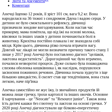
Звіти та документи
Коментарі
Анечці Іщенко 12 років, її зріст 101 см, вага 9,2 кг. Вона
народилася на 36 тижні з синдромом Дауна і вадою серця. У
дитини не було смоктального рефлексу, дівчинці
призначили зондове вигодовування. Коли настав час
прикорму, мама помітила, що від їжі на основі молока,
вівсянки та інших злаків у дитини починаються болі в
животику. Крихітка постійно плакала і не знаходила собі
місця. Крім цього, дівчинка різко почала втрачати вагу.
Довгий час лікарі не могли визначити причину такого стану. І
лише у 2017 році Анечці було поставлено діагноз "целіакія,
лактозна недостатність". Дорогоцінний час було втрачено,
почалися незворотні процеси. Дуже сильно була пошкоджена
слизова оболонка кишківника і, як наслідок, порушилося
засвоєння поживних речовин. Дівчинка почала худнути з іще
більшою швидкістю, її скелет став ще тендітнішим, вона стала
легкою, наче пір'їнка
Анечка самостійно не жує їжу, із звичайних продуктів їй
можна лише гречку, трохи картоплі та інших овочів. Основне
її харчування – це "Neocate" та "Resource junior". Також вона
їсть дитячі кашки без глютену та лактози на основі гречки. У
2020 році Анечці діагностували ще білково-енергетичну