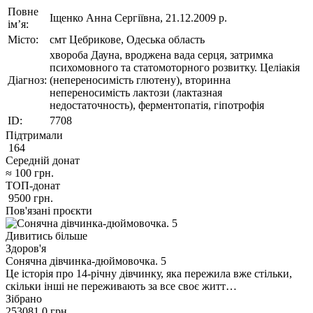
Повне
Іщенко Анна Сергіївна, 21.12.2009 р.
ім’я:
Місто:
смт Цебрикове, Одеська область
хвороба Дауна, вроджена вада серця, затримка
психомовного та статомоторного розвитку. Целіакія
Діагноз:
(непереносимість глютену), вторинна
непереносимість лактози (лактазная
недостаточность), ферментопатія, гіпотрофія
ID:
7708
Підтримали
164
Середній донат
≈
100
грн.
ТОП-донат
9500
грн.
Пов'язані проєкти
Дивитись більше
Здоров'я
Сонячна дівчинка-дюймовочка. 5
Це історія про 14-річну дівчинку, яка пережила вже стільки,
скільки інші не переживають за все своє житт…
Зібрано
253081,0
грн.