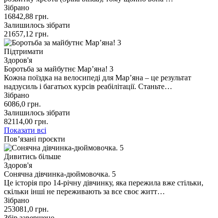
Зібрано
16842,88
грн.
Залишилось зібрати
21657,12
грн.
Підтримати
Здоров'я
Боротьба за майбутнє Мар’яна! 3
Кожна поїздка на велосипеді для Мар’яна – це результат
надзусиль і багатьох курсів реабілітації. Станьте…
Зібрано
6086,0
грн.
Залишилось зібрати
82114,00
грн.
Показати всі
Пов’язані проєкти
Дивитись більше
Здоров'я
Сонячна дівчинка-дюймовочка. 5
Це історія про 14-річну дівчинку, яка пережила вже стільки,
скільки інші не переживають за все своє житт…
Зібрано
253081,0
грн.
Збір завершено