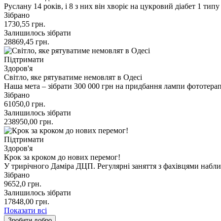
Руслану 14 років, і 8 з них він хворіє на цукровий діабет 1 ти
Зібрано
1730,55
грн.
Залишилось зібрати
28869,45
грн.
Підтримати
Здоров'я
Світло, яке рятуватиме немовлят в Одесі
Наша мета – зібрати 300 000 грн на придбання лампи фототерап
Зібрано
61050,0
грн.
Залишилось зібрати
238950,00
грн.
Підтримати
Здоров'я
Крок за кроком до нових перемог!
У трирічного Даміра ДЦП. Регулярні заняття з фахівцями набл
Зібрано
9652,0
грн.
Залишилось зібрати
17848,00
грн.
Показати всі
Зробити добро