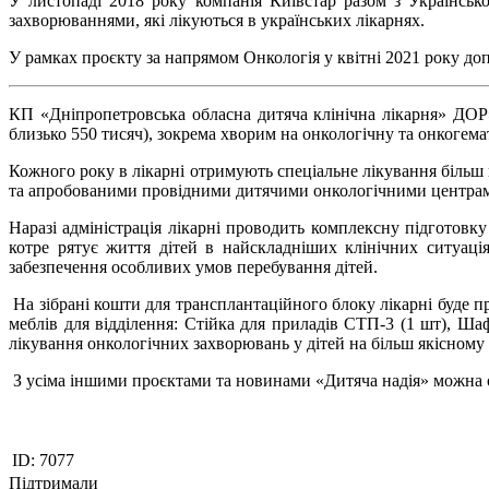
У листопаді 2018 року компанія Київстар разом з Українськ
захворюваннями, які лікуються в українських лікарнях.
У рамках проєкту за напрямом Онкологія у квітні 2021 року до
КП «Дніпропетровська обласна дитяча клінічна лікарня» ДОР»
близько 550 тисяч), зокрема хворим на онкологічну та онкогема
Кожного року в лікарні отримують спеціальне лікування більш 
та апробованими провідними дитячими онкологічними центрами
Наразі адміністрація лікарні проводить комплексну підготовку
котре рятує життя дітей в найскладніших клінічних ситуаці
забезпечення особливих умов перебування дітей.
На зібрані кошти для трансплантаційного блоку лікарні буде 
меблів для відділення: Стійка для приладів СТП-3 (1 шт), Ша
лікування онкологічних захворювань у дітей на більш якісному 
З усіма іншими проєктами та новинами «Дитяча надія» можна
ID:
7077
Підтримали