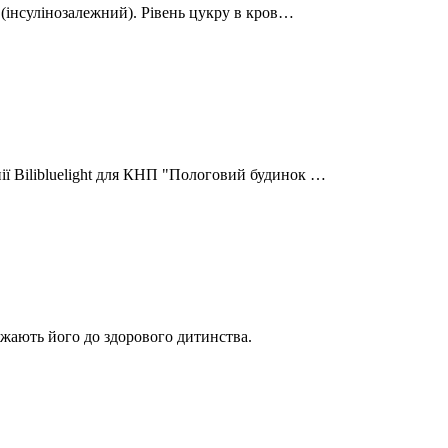
пу (інсулінозалежний). Рівень цукру в кров…
ії Bilibluelight для КНП "Пологовий будинок …
ижають його до здорового дитинства.