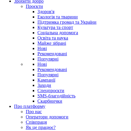
Зробити добро
Проєкти
Здоров'я
Екологія та тварини
Підтримка громад та України
Культура та спорт
Соціальна допомога
Освіта та наука
Майже зібрані
Нові
Рекомендовані
Популярні
Нові
Рекомендовані
Популярні
Кампанії
Заходи
Спецпроєкти
SMS-благодійність
Скарбнички
Про платформу
Про нас
Оператори допомоги
Співпраця
Як це працює?