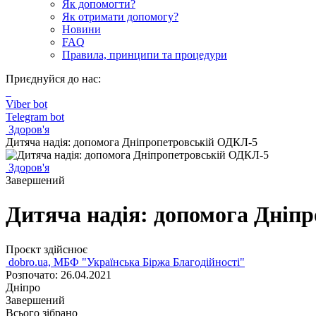
Як допомогти?
Як отримати допомогу?
Новини
FAQ
Правила, принципи та процедури
Приєднуйся до нас:
Viber bot
Telegram bot
Здоров'я
Дитяча надія: допомога Дніпропетровській ОДКЛ-5
Здоров'я
Завершений
Дитяча надія: допомога Дніп
Проєкт здійснює
dobro.ua, МБФ "Українська Біржа Благодійності"
Розпочато: 26.04.2021
Дніпро
Завершений
Всього зібрано