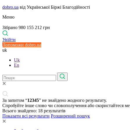
dobro.ua
від Української Біржі Благодійності
Меню
Зібрано 980 155 212 грн
Увійти
Допоможи dobro.ua
uk
Uk
En
За запитом “
12345
” не знайдено жодного результату.
Спробуйте інше слово чи словополучення або скористайтеся м
Всього знайдено:
18
результатів
Показати всі результати
Розширений пошук