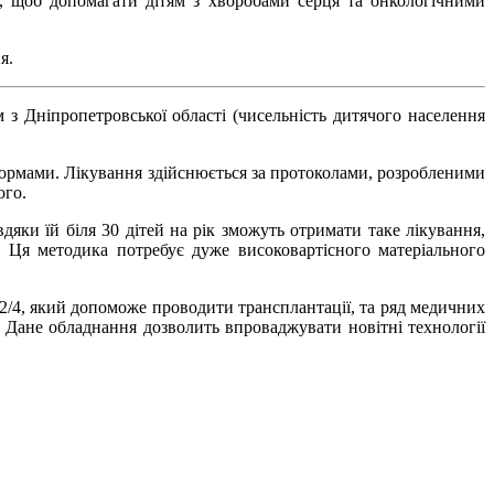
, щоб допомагати дітям з хворобами серця та онкологічними
я.
з Дніпропетровської області (чисельність дитячого населення
 формами. Лікування здійснюється за протоколами, розробленими
ого.
дяки їй біля 30 дітей на рік зможуть отримати таке лікування,
. Ця методика потребує дуже високовартісного матеріального
2/4, який допоможе проводити трансплантації, та ряд медичних
. Дане обладнання дозволить впроваджувати новітні технології