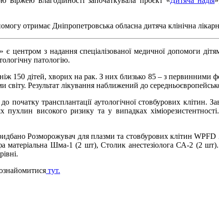
ою Біржею Благодійності започаткувала проєкт «
Дитяча надія
»
помогу отримає Дніпропетровська обласна дитяча клінічна лікарн
 є центром з надання спеціалізованої медичної допомоги дітям 
тологічну патологію.
ніж 150 дітей, хворих на рак. З них близько 85 – з первинними
 світу. Результат лікування наближений до середньоєвропейськ
 до початку трансплантації аутологічної стовбурових клітин. Зав
ях пухлин високого ризику та у випадках хіміорезистентності
придбано Розморожувач для плазми та стовбурових клітин WPFD 
фа матеріальна Шма-1 (2 шт), Столик анестезіолога СА-2 (2 шт)
рівні.
 ознайомитися
тут.