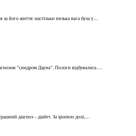
 за його життя: настільки низька вага була у…
іагнозом "синдром Дауна". Пологи відбувались …
трашний діагноз – діабет. За іронією долі,…