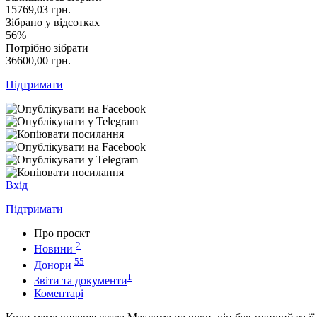
15769,03
грн.
Зібрано у відсотках
56%
Потрібно зібрати
36600,00
грн.
Підтримати
Вхід
Підтримати
Про проєкт
2
Новини
55
Донори
1
Звіти та документи
Коментарі