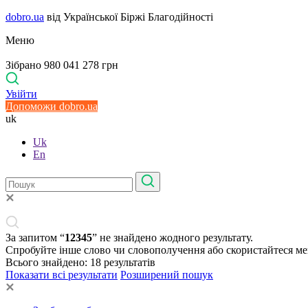
dobro.ua
від Української Біржі Благодійності
Меню
Зібрано 980 041 278 грн
Увійти
Допоможи dobro.ua
uk
Uk
En
За запитом “
12345
” не знайдено жодного результату.
Спробуйте інше слово чи словополучення або скористайтеся м
Всього знайдено:
18
результатів
Показати всі результати
Розширений пошук