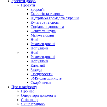
Зробити добро
Проєкти
Здоров'я
Екологія та тварини
Підтримка громад та України
Культура та спорт
Соціальна допомога
Освіта та наука
Майже зібрані
Нові
Рекомендовані
Популярні
Нові
Рекомендовані
Популярні
Кампанії
Заходи
Спецпроєкти
SMS-благодійність
Скарбнички
Про платформу
Про нас
Оператори допомоги
Співпраця
Як це працює?