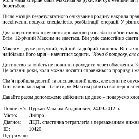
Коли мама вперше взяла Максима на руки, він був менший за її 
боротьбою.
Після місяців безрезультатного очікування родину накрила правд
нескінченні пошуки спеціалістів, реабілітації, операції. У різн
Два оперативних втручання допомогли розслабити мʼязи ніжок, 
Втім, 12-річний Максим не здається. Він уміє самостійно сідати
Максим – дуже розумний, чуйний та добрий хлопчик. Він захоплю
найбільша його мрія – навчитися ходити.
"Хоча б потроху, але
Дитинство та юність не повинні проходити через обмеження. Зар
Це останні роки, коли можна досягти справжнього прориву, і ма
Сімʼя пройшла довгий та виснажливий шлях, але вони не опус
Їхня найбільша мрія – бачити, як Максим робить свої перші впе
Давайте разом допоможемо здійснити це диво – подаруємо хлопч
Повне ім’я:
Цуркан Максим Андрійович, 24.09.2012 р.
Місто:
Дніпро
Діагноз:
ДЦП, спастична тетраплегія з переважанням нижнь
ID:
10420
Підтримали