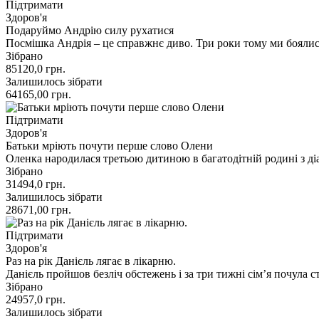
Підтримати
Здоров'я
Подаруймо Андрію силу рухатися
Посмішка Андрія – це справжнє диво. Три роки тому ми боялися
Зібрано
85120,0
грн.
Залишилось зібрати
64165,00
грн.
Підтримати
Здоров'я
Батьки мріють почути перше слово Олени
Оленка народилася третьою дитиною в багатодітній родині з д
Зібрано
31494,0
грн.
Залишилось зібрати
28671,00
грн.
Підтримати
Здоров'я
Раз на рік Данієль лягає в лікарню.
Данієль пройшов безліч обстежень і за три тижні сім’я почула с
Зібрано
24957,0
грн.
Залишилось зібрати