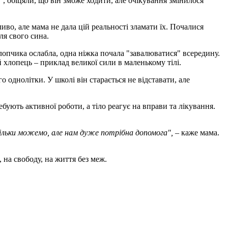
", обіцяли, що він зможе ходити, але очікування змінилося
иво, але мама не дала цій реальності зламати їх. Почалися
ля свого сина.
лопчика ослабла, одна ніжка почала "завалюватися" всередину.
й хлопець – приклад великої сили в маленькому тілі.
однолітки. У школі він старається не відставати, але
бують активної роботи, а тіло реагує на вправи та лікування.
ільки можемо, але нам дуже потрібна допомога",
– каже мама.
на свободу, на життя без меж.