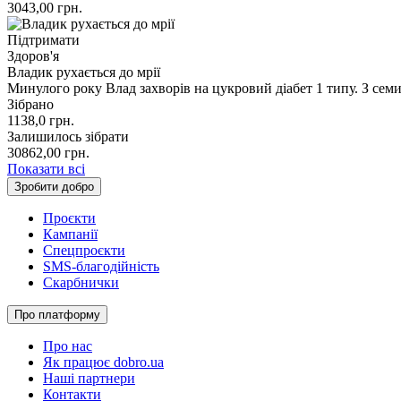
3043,00
грн.
Підтримати
Здоров'я
Владик рухається до мрії
Минулого року Влад захворів на цукровий діабет 1 типу. З сем
Зібрано
1138,0
грн.
Залишилось зібрати
30862,00
грн.
Показати всі
Зробити добро
Проєкти
Кампанії
Спецпроєкти
SMS-благодійність
Скарбнички
Про платформу
Про нас
Як працює dobro.ua
Наші партнери
Контакти